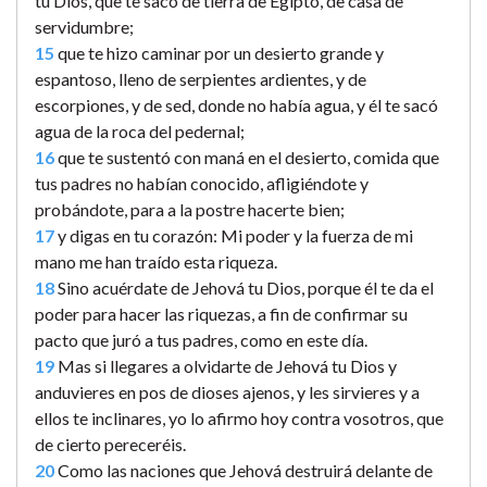
tu Dios, que te sacó de tierra de Egipto, de casa de
servidumbre;
15
que te hizo caminar por un desierto grande y
espantoso, lleno de serpientes ardientes, y de
escorpiones, y de sed, donde no había agua, y él te sacó
agua de la roca del pedernal;
16
que te sustentó con maná en el desierto, comida que
tus padres no habían conocido, afligiéndote y
probándote, para a la postre hacerte bien;
17
y digas en tu corazón: Mi poder y la fuerza de mi
mano me han traído esta riqueza.
18
Sino acuérdate de Jehová tu Dios, porque él te da el
poder para hacer las riquezas, a fin de confirmar su
pacto que juró a tus padres, como en este día.
19
Mas si llegares a olvidarte de Jehová tu Dios y
anduvieres en pos de dioses ajenos, y les sirvieres y a
ellos te inclinares, yo lo afirmo hoy contra vosotros, que
de cierto pereceréis.
20
Como las naciones que Jehová destruirá delante de