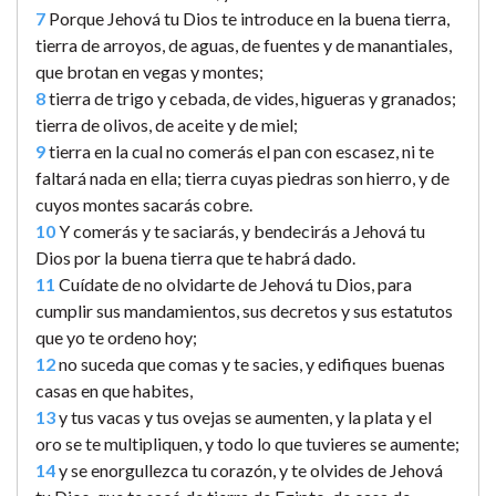
7
Porque Jehová tu Dios te introduce en la buena tierra,
tierra de arroyos, de aguas, de fuentes y de manantiales,
que brotan en vegas y montes;
8
tierra de trigo y cebada, de vides, higueras y granados;
tierra de olivos, de aceite y de miel;
9
tierra en la cual no comerás el pan con escasez, ni te
faltará nada en ella; tierra cuyas piedras son hierro, y de
cuyos montes sacarás cobre.
10
Y comerás y te saciarás, y bendecirás a Jehová tu
Dios por la buena tierra que te habrá dado.
11
Cuídate de no olvidarte de Jehová tu Dios, para
cumplir sus mandamientos, sus decretos y sus estatutos
que yo te ordeno hoy;
12
no suceda que comas y te sacies, y edifiques buenas
casas en que habites,
13
y tus vacas y tus ovejas se aumenten, y la plata y el
oro se te multipliquen, y todo lo que tuvieres se aumente;
14
y se enorgullezca tu corazón, y te olvides de Jehová