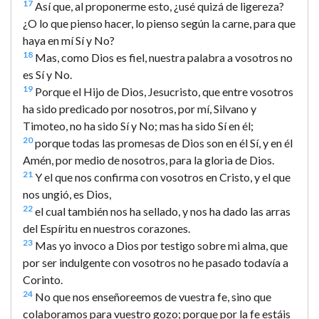
17
Así que, al proponerme esto, ¿usé quizá de ligereza?
¿O lo que pienso hacer, lo pienso según la carne, para que
haya en mí Sí y No?
18
Mas, como Dios es fiel, nuestra palabra a vosotros no
es Sí y No.
19
Porque el Hijo de Dios, Jesucristo, que entre vosotros
ha sido predicado por nosotros, por mí, Silvano y
Timoteo, no ha sido Sí y No; mas ha sido Sí en él;
20
porque todas las promesas de Dios son en él Sí, y en él
Amén, por medio de nosotros, para la gloria de Dios.
21
Y el que nos confirma con vosotros en Cristo, y el que
nos ungió, es Dios,
22
el cual también nos ha sellado, y nos ha dado las arras
del Espíritu en nuestros corazones.
23
Mas yo invoco a Dios por testigo sobre mi alma, que
por ser indulgente con vosotros no he pasado todavía a
Corinto.
24
No que nos enseñoreemos de vuestra fe, sino que
colaboramos para vuestro gozo; porque por la fe estáis