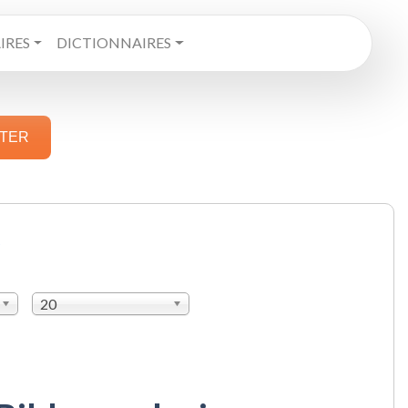
RES
DICTIONNAIRES
STER
0
20