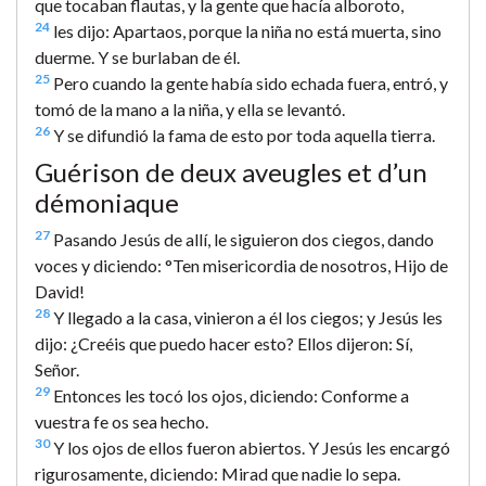
que tocaban flautas, y la gente que hacía alboroto,
24
les dijo: Apartaos, porque la niña no está muerta, sino
duerme. Y se burlaban de él.
25
Pero cuando la gente había sido echada fuera, entró, y
tomó de la mano a la niña, y ella se levantó.
26
Y se difundió la fama de esto por toda aquella tierra.
Guérison de deux aveugles et d’un
démoniaque
27
Pasando Jesús de allí, le siguieron dos ciegos, dando
voces y diciendo: °Ten misericordia de nosotros, Hijo de
David!
28
Y llegado a la casa, vinieron a él los ciegos; y Jesús les
dijo: ¿Creéis que puedo hacer esto? Ellos dijeron: Sí,
Señor.
29
Entonces les tocó los ojos, diciendo: Conforme a
vuestra fe os sea hecho.
30
Y los ojos de ellos fueron abiertos. Y Jesús les encargó
rigurosamente, diciendo: Mirad que nadie lo sepa.