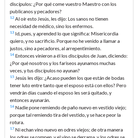
discípulos: ¿Por qué come vuestro Maestro con los
publicanos y pecadores?
12
Al oír esto Jesús, les dijo: Los sanos no tienen
necesidad de médico, sino los enfermos.
13
Id, pues, y aprended lo que significa: Misericordia
quiero, y no sacrificio. Porque no he venido a llamar a
justos, sino a pecadores, al arrepentimiento.
14
Entonces vinieron a él los discípulos de Juan, diciendo:
¿Por qué nosotros y los fariseos ayunamos muchas
veces, y tus discípulos no ayunan?
15
Jesús les dijo: ¿Acaso pueden los que están de bodas
tener luto entre tanto que el esposo está con ellos? Pero
vendrán días cuando el esposo les será quitado, y
entonces ayunarán.
16
Nadie pone remiendo de paño nuevo en vestido viejo;
porque tal remiendo tira del vestido, y se hace peor la
rotura.
17
Ni echan vino nuevo en odres viejos; de otra manera
los odres se rompen, y el vino se derrama, y los odres se