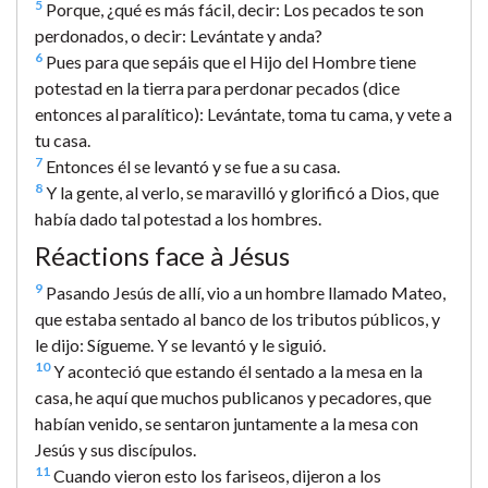
5
Porque, ¿qué es más fácil, decir: Los pecados te son
perdonados, o decir: Levántate y anda?
6
Pues para que sepáis que el Hijo del Hombre tiene
potestad en la tierra para perdonar pecados (dice
entonces al paralítico): Levántate, toma tu cama, y vete a
tu casa.
7
Entonces él se levantó y se fue a su casa.
8
Y la gente, al verlo, se maravilló y glorificó a Dios, que
había dado tal potestad a los hombres.
Réactions face à Jésus
9
Pasando Jesús de allí, vio a un hombre llamado Mateo,
que estaba sentado al banco de los tributos públicos, y
le dijo: Sígueme. Y se levantó y le siguió.
10
Y aconteció que estando él sentado a la mesa en la
casa, he aquí que muchos publicanos y pecadores, que
habían venido, se sentaron juntamente a la mesa con
Jesús y sus discípulos.
11
Cuando vieron esto los fariseos, dijeron a los