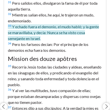
31
Pero salidos ellos, divulgaron la fama de él por toda
aquella tierra.
32
Mientras salían ellos, he aquí, le trajeron un mudo,
endemoniado.
33
Y echado fuera el demonio, el mudo habló; y la gente
se maravillaba, y decía: Nunca se ha visto cosa
semejante en Israel.
34
Pero los fariseos decían: Por el príncipe de los
demonios echa fuera los demonios.
Mission des douze apôtres
35
Recorría Jesús todas las ciudades y aldeas, enseñando
en las sinagogas de ellos, y predicando el evangelio del
reino, y sanando toda enfermedad y toda dolencia en el
pueblo.
36
Y al ver las multitudes, tuvo compasión de ellas;
porque estaban desamparadas y dispersas como ovejas
que no tienen pastor.
37
Entonces dijo a sus discípulos: A la verdad la mies es