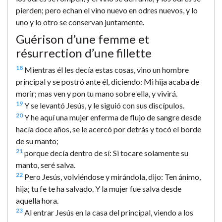
pierden; pero echan el vino nuevo en odres nuevos, y lo
uno y lo otro se conservan juntamente.
Guérison d’une femme et
résurrection d’une fillette
18
Mientras él les decía estas cosas, vino un hombre
principal y se postró ante él, diciendo: Mi hija acaba de
morir; mas ven y pon tu mano sobre ella, y vivirá.
19
Y se levantó Jesús, y le siguió con sus discípulos.
20
Y he aquí una mujer enferma de flujo de sangre desde
hacía doce años, se le acercó por detrás y tocó el borde
de su manto;
21
porque decía dentro de sí: Si tocare solamente su
manto, seré salva.
22
Pero Jesús, volviéndose y mirándola, dijo: Ten ánimo,
hija; tu fe te ha salvado. Y la mujer fue salva desde
aquella hora.
23
Al entrar Jesús en la casa del principal, viendo a los