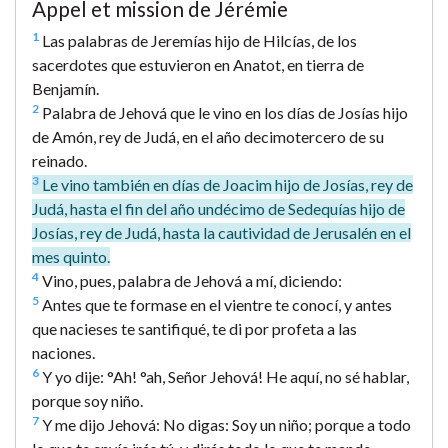
Appel et mission de Jérémie
1
Las palabras de Jeremías hijo de Hilcías, de los
sacerdotes que estuvieron en Anatot, en tierra de
Benjamín.
2
Palabra de Jehová que le vino en los días de Josías hijo
de Amón, rey de Judá, en el año decimotercero de su
reinado.
3
Le vino también en días de Joacim hijo de Josías, rey de
Judá, hasta el fin del año undécimo de Sedequías hijo de
Josías, rey de Judá, hasta la cautividad de Jerusalén en el
mes quinto.
4
Vino, pues, palabra de Jehová a mí, diciendo:
5
Antes que te formase en el vientre te conocí, y antes
que nacieses te santifiqué, te di por profeta a las
naciones.
6
Y yo dije: °Ah! °ah, Señor Jehová! He aquí, no sé hablar,
porque soy niño.
7
Y me dijo Jehová: No digas: Soy un niño; porque a todo