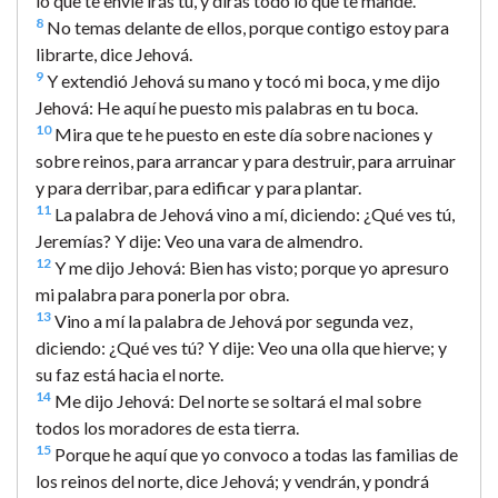
lo que te envíe irás tú, y dirás todo lo que te mande.
8
No temas delante de ellos, porque contigo estoy para
librarte, dice Jehová.
9
Y extendió Jehová su mano y tocó mi boca, y me dijo
Jehová: He aquí he puesto mis palabras en tu boca.
10
Mira que te he puesto en este día sobre naciones y
sobre reinos, para arrancar y para destruir, para arruinar
y para derribar, para edificar y para plantar.
11
La palabra de Jehová vino a mí, diciendo: ¿Qué ves tú,
Jeremías? Y dije: Veo una vara de almendro.
12
Y me dijo Jehová: Bien has visto; porque yo apresuro
mi palabra para ponerla por obra.
13
Vino a mí la palabra de Jehová por segunda vez,
diciendo: ¿Qué ves tú? Y dije: Veo una olla que hierve; y
su faz está hacia el norte.
14
Me dijo Jehová: Del norte se soltará el mal sobre
todos los moradores de esta tierra.
15
Porque he aquí que yo convoco a todas las familias de
los reinos del norte, dice Jehová; y vendrán, y pondrá