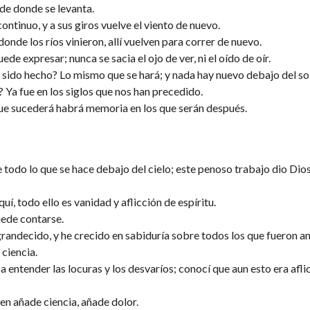
r de donde se levanta.
 continuo, y a sus giros vuelve el viento de nuevo.
 donde los ríos vinieron, allí vuelven para correr de nuevo.
e expresar; nunca se sacia el ojo de ver, ni el oído de oír.
 sido hecho? Lo mismo que se hará; y nada hay nuevo debajo del sol
 Ya fue en los siglos que nos han precedido.
ue sucederá habrá memoria en los que serán después.
 todo lo que se hace debajo del cielo; este penoso trabajo dio Dios
í, todo ello es vanidad y aflicción de espíritu.
uede contarse.
randecido, y he crecido en sabiduría sobre todos los que fueron a
ciencia.
 entender las locuras y los desvaríos; conocí que aun esto era afli
en añade ciencia, añade dolor.