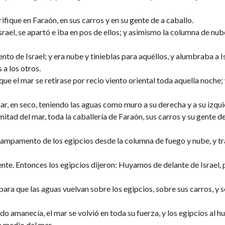
fique en Faraón, en sus carros y en su gente de a caballo.
rael, se apartó e iba en pos de ellos; y asimismo la columna de nub
o de Israel; y era nube y tinieblas para aquéllos, y alumbraba a I
 a los otros.
e el mar se retirase por recio viento oriental toda aquella noche; 
ar, en seco, teniendo las aguas como muro a su derecha y a su izqui
mitad del mar, toda la caballería de Faraón, sus carros y su gente de
 campamento de los egipcios desde la columna de fuego y nube, y t
ente. Entonces los egipcios dijeron: Huyamos de delante de Israel,
ara que las aguas vuelvan sobre los egipcios, sobre sus carros, y 
amanecía, el mar se volvió en toda su fuerza, y los egipcios al hu
n medio del mar.