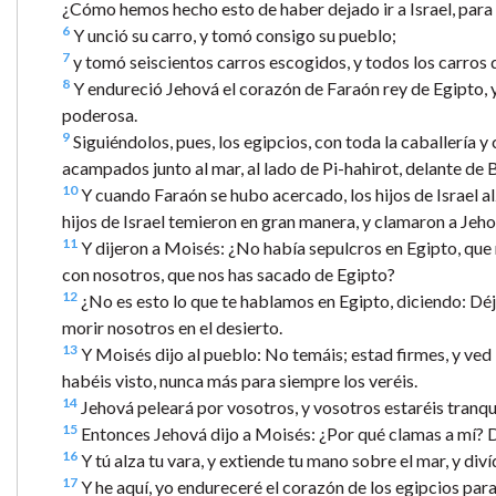
¿Cómo hemos hecho esto de haber dejado ir a Israel, para 
6
Y unció su carro, y tomó consigo su pueblo;
7
y tomó seiscientos carros escogidos, y todos los carros d
8
Y endureció Jehová el corazón de Faraón rey de Egipto, y é
poderosa.
9
Siguiéndolos, pues, los egipcios, con toda la caballería y 
acampados junto al mar, al lado de Pi-hahirot, delante de 
10
Y cuando Faraón se hubo acercado, los hijos de Israel alza
hijos de Israel temieron en gran manera, y clamaron a Jeho
11
Y dijeron a Moisés: ¿No había sepulcros en Egipto, que
con nosotros, que nos has sacado de Egipto?
12
¿No es esto lo que te hablamos en Egipto, diciendo: Déja
morir nosotros en el desierto.
13
Y Moisés dijo al pueblo: No temáis; estad firmes, y ved
habéis visto, nunca más para siempre los veréis.
14
Jehová peleará por vosotros, y vosotros estaréis tranqu
15
Entonces Jehová dijo a Moisés: ¿Por qué clamas a mí? Di
16
Y tú alza tu vara, y extiende tu mano sobre el mar, y diví
17
Y he aquí, yo endureceré el corazón de los egipcios para 