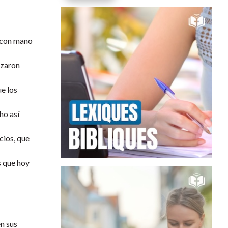
o con mano
nzaron
ue los
ho así
cios, que
s que hoy
en sus