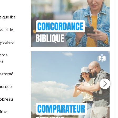
e que iba
srael de
y volvió
erda.
 a
rastornó
 porque
sobre su
ir se