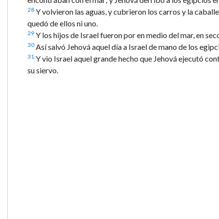
28
Y volvieron las aguas, y cubrieron los carros y la caballe
quedó de ellos ni uno.
29
Y los hijos de Israel fueron por en medio del mar, en sec
30
Así salvó Jehová aquel día a Israel de mano de los egipcio
31
Y vio Israel aquel grande hecho que Jehová ejecutó cont
su siervo.