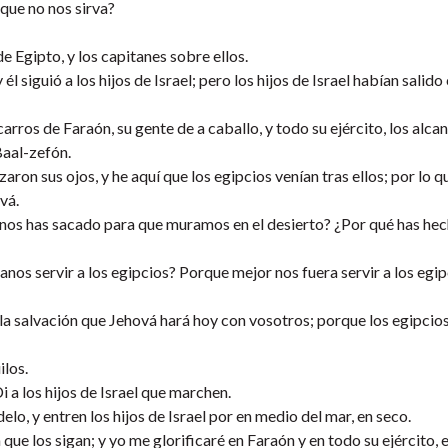
que no nos sirva?
e Egipto, y los capitanes sobre ellos.
l siguió a los hijos de Israel; pero los hijos de Israel habían salid
carros de Faraón, su gente de a caballo, y todo su ejército, los alca
Baal-zefón.
ron sus ojos, y he aquí que los egipcios venían tras ellos; por lo q
vá.
 nos has sacado para que muramos en el desierto? ¿Por qué has hec
nos servir a los egipcios? Porque mejor nos fuera servir a los egip
 la salvación que Jehová hará hoy con vosotros; porque los egipcio
ilos.
 a los hijos de Israel que marchen.
delo, y entren los hijos de Israel por en medio del mar, en seco.
que los sigan; y yo me glorificaré en Faraón y en todo su ejército, 