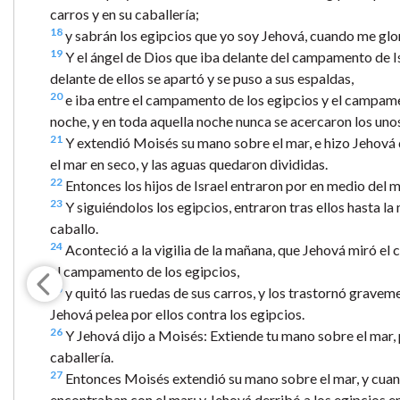
carros y en su caballería;
18
y sabrán los egipcios que yo soy Jehová, cuando me glori
19
Y el ángel de Dios que iba delante del campamento de Is
delante de ellos se apartó y se puso a sus espaldas,
20
e iba entre el campamento de los egipcios y el campament
noche, y en toda aquella noche nunca se acercaron los unos
21
Y extendió Moisés su mano sobre el mar, e hizo Jehová qu
el mar en seco, y las aguas quedaron divididas.
22
Entonces los hijos de Israel entraron por en medio del m
23
Y siguiéndolos los egipcios, entraron tras ellos hasta la 
caballo.
24
Aconteció a la vigilia de la mañana, que Jehová miró el
el campamento de los egipcios,
25
y quitó las ruedas de sus carros, y los trastornó gravem
Jehová pelea por ellos contra los egipcios.
26
Y Jehová dijo a Moisés: Extiende tu mano sobre el mar, p
caballería.
27
Entonces Moisés extendió su mano sobre el mar, y cuando 
encontraban con el mar; y Jehová derribó a los egipcios e