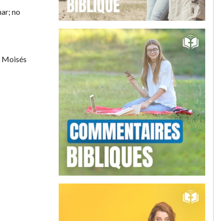
mar; no
a Moisés