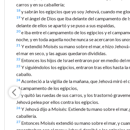
carros y en su caballería;
18
y sabrán los egipcios que yo soy Jehová, cuando me glori
19
Y el ángel de Dios que iba delante del campamento de Is
delante de ellos se apartó y se puso a sus espaldas,
20
e iba entre el campamento de los egipcios y el campament
noche, y en toda aquella noche nunca se acercaron los unos
21
Y extendió Moisés su mano sobre el mar, e hizo Jehová qu
el mar en seco, y las aguas quedaron divididas.
22
Entonces los hijos de Israel entraron por en medio del m
23
Y siguiéndolos los egipcios, entraron tras ellos hasta la 
caballo.
24
Aconteció a la vigilia de la mañana, que Jehová miró el
el campamento de los egipcios,
25
y quitó las ruedas de sus carros, y los trastornó gravem
Jehová pelea por ellos contra los egipcios.
26
Y Jehová dijo a Moisés: Extiende tu mano sobre el mar, p
caballería.
27
Entonces Moisés extendió su mano sobre el mar, y cuando 
encontraban con el mar; y Jehová derribó a los egipcios e