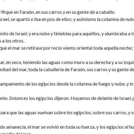
fique en Faraón, en sus carros y en su gente de a caballo.
rael, se apartó e iba en pos de ellos; y asimismo la columna de nub
o de Israel; y era nube y tinieblas para aquéllos, y alumbraba a I
 a los otros.
e el mar se retirase por recio viento oriental toda aquella noche; 
ar, en seco, teniendo las aguas como muro a su derecha y a su izqui
mitad del mar, toda la caballería de Faraón, sus carros y su gente de
 campamento de los egipcios desde la columna de fuego y nube, y t
ente. Entonces los egipcios dijeron: Huyamos de delante de Israel,
ara que las aguas vuelvan sobre los egipcios, sobre sus carros, y 
amanecía, el mar se volvió en toda su fuerza, y los egipcios al hu
n medio del mar.