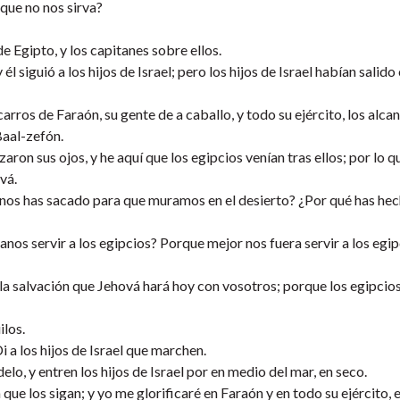
que no nos sirva?
e Egipto, y los capitanes sobre ellos.
l siguió a los hijos de Israel; pero los hijos de Israel habían salid
carros de Faraón, su gente de a caballo, y todo su ejército, los alca
Baal-zefón.
ron sus ojos, y he aquí que los egipcios venían tras ellos; por lo q
vá.
 nos has sacado para que muramos en el desierto? ¿Por qué has hec
nos servir a los egipcios? Porque mejor nos fuera servir a los egip
 la salvación que Jehová hará hoy con vosotros; porque los egipcio
ilos.
 a los hijos de Israel que marchen.
delo, y entren los hijos de Israel por en medio del mar, en seco.
que los sigan; y yo me glorificaré en Faraón y en todo su ejército, 