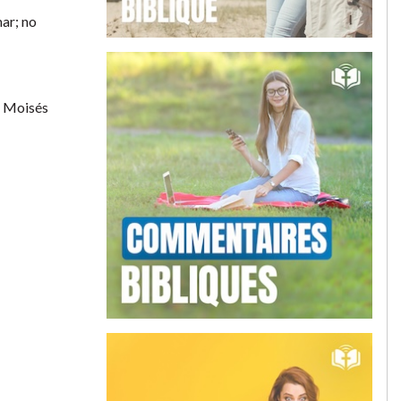
mar; no
a Moisés