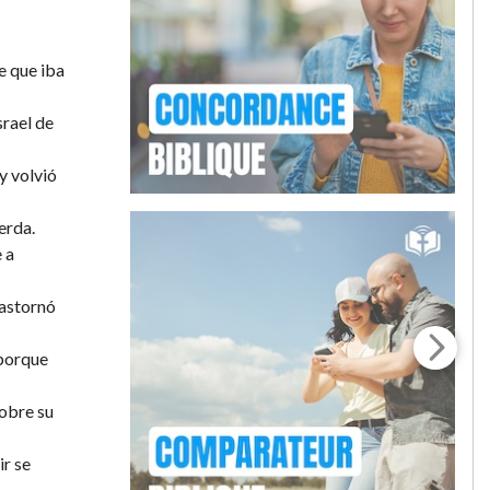
e que iba
srael de
y volvió
erda.
 a
rastornó
 porque
sobre su
ir se