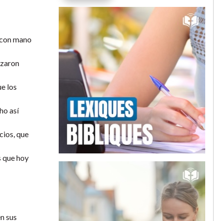
o con mano
nzaron
ue los
ho así
cios, que
s que hoy
en sus