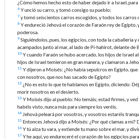
¿Cómo hemos hecho esto de haber dejado ir a Israel, para 
6
Y unció su carro, y tomó consigo su pueblo;
7
y tomó seiscientos carros escogidos, y todos los carros d
8
Y endureció Jehová el corazón de Faraón rey de Egipto, y é
poderosa.
9
Siguiéndolos, pues, los egipcios, con toda la caballería y 
acampados junto al mar, al lado de Pi-hahirot, delante de 
10
Y cuando Faraón se hubo acercado, los hijos de Israel alza
hijos de Israel temieron en gran manera, y clamaron a Jeho
11
Y dijeron a Moisés: ¿No había sepulcros en Egipto, que
con nosotros, que nos has sacado de Egipto?
12
¿No es esto lo que te hablamos en Egipto, diciendo: Déja
morir nosotros en el desierto.
13
Y Moisés dijo al pueblo: No temáis; estad firmes, y ved
habéis visto, nunca más para siempre los veréis.
14
Jehová peleará por vosotros, y vosotros estaréis tranqu
15
Entonces Jehová dijo a Moisés: ¿Por qué clamas a mí? Di
16
Y tú alza tu vara, y extiende tu mano sobre el mar, y diví
17
Y he aquí, yo endureceré el corazón de los egipcios para 