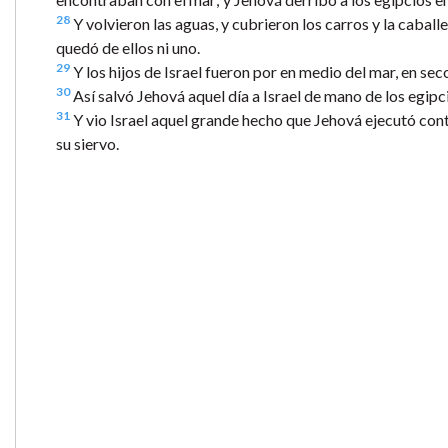
28
Y volvieron las aguas, y cubrieron los carros y la caballe
quedó de ellos ni uno.
29
Y los hijos de Israel fueron por en medio del mar, en sec
30
Así salvó Jehová aquel día a Israel de mano de los egipcio
31
Y vio Israel aquel grande hecho que Jehová ejecutó cont
su siervo.