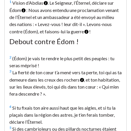
1
Vision d’Abdias
. Le Seigneur, l’Éternel, déclare sur
Édom
: Nous avons entendu une proclamation venant
de l’Éternel et un ambassadeur a été envoyé au milieu
des nations : « Levez-vous ! leur dit-il ». Levons-nous
contre (Édom), et faisons-lui la guerre
!
Debout contre Édom !
2
(Édom) je vais te rendre le plus petit des peuples : tu
seras méprisé !
3
La fierté de ton cœur t’a mené vers ta perte, toi qui as ta
demeure dans les creux des rochers
, et ton habitation,
sur les lieux élevés, toi qui dis dans ton cœur : « Qui m’en
fera descendre ? ».
4
Si tu fixais ton aire aussi haut que les aigles, et si tu la
plaçais dans la région des astres, je t’en ferais tomber,
déclare l’Éternel.
5
Si des cambrioleurs ou des pillards nocturnes étaient