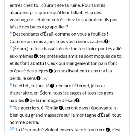
entrés chez toi, c’aurait été ta ruine. Pourtant ils
n’auraient pris que ce qu’il leur fallait. Et si des
vendangeurs étaient entrés chez toi, n’auraient-ils pas
laissé des baies à grappiller ?
6
Descendants d’Ésaü, comme on vous a fouillés !
Comme on a mis à jour tous vos trésors cachés
!
7
(Édom,) tu fus chassé loin de ton territoire par tes alliés
eux-mêmes
, tes prétendus amis se sont moqués de toi
et ils t’ont abattu ! Ceux qui mangeaient ton pain t’ont
préparé des pièges
(en se disant entre eux) : « Il a
perdu le sens
! ».
8
En effet, ce jour-là
, déclare l’Éternel, je ferai
disparaître, en Édom, tous les sages et tous les gens
habiles
de la montagne d’Ésaü
.
9
Tes guerriers, ô Témân
, seront dans l’épouvante, si
bien qu’au grand massacre sur la montagne d’Ésaü, tout
homme périra.
10
Tu t’es montré violent envers Jacob ton frère
, c’est