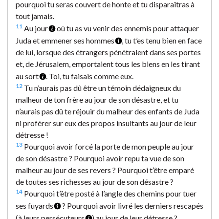
pourquoi tu seras couvert de honte et tu disparaîtras à
tout jamais.
11
Au jour
où tu as vu venir des ennemis pour attaquer
Juda et emmener ses hommes
, tu t’es tenu bien en face
de lui, lorsque des étrangers pénétraient dans ses portes
et, de Jérusalem, emportaient tous les biens en les tirant
au sort
. Toi, tu faisais comme eux.
12
Tu n’aurais pas dû être un témoin dédaigneux du
malheur de ton frère au jour de son désastre, et tu
n’aurais pas dû te réjouir du malheur des enfants de Juda
ni proférer sur eux des propos insultants au jour de leur
détresse !
13
Pourquoi avoir forcé la porte de mon peuple au jour
de son désastre ? Pourquoi avoir repu ta vue de son
malheur au jour de ses revers ? Pourquoi t’être emparé
de toutes ses richesses au jour de son désastre ?
14
Pourquoi t’être posté à l’angle des chemins pour tuer
ses fuyards
? Pourquoi avoir livré les derniers rescapés
(à leurs persécuteurs
) au jour de leur détresse ?