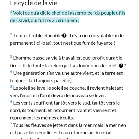
Le cycle de la vie
1
Voici ce qu’a dit le chef de l’assemblée (du peuple), fils
de David, qui fut roi à Jérusalem :
2
Tout est futile et inutile
. Il n’y a rien de valable ni de
permanent (ici-bas), tout n’est que fumée fuyante !
3
L’homme passe sa vie à travailler, quel profit durable
tire-t-il de toute la peine qu’il se donne sous le soleil
?
4
Une génération s’en va, une autre vient, et la terre est
toujours là, (toujours pareille).
5
Le soleil se lève, le soleil se couche, il revient haletant
vers l’endroit d’où il devra de nouveau se lever.
6
Les vents soufflent tantôt vers le sud, tantôt vers le
nord, ils tournent, et retournent, vont et viennent et
reprennent les mêmes circuits.
7
Tous les fleuves se jettent dans la mer, mais la mer n’en
est pas plus remplie. Et l’eau retourne au lieu d’où