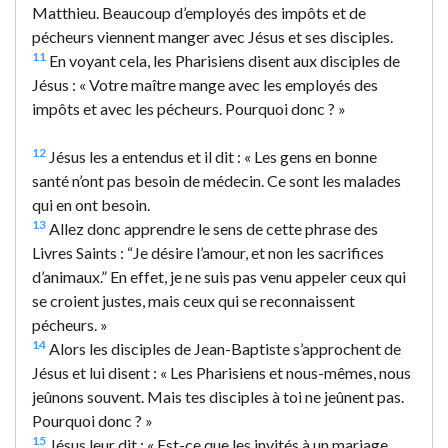
Matthieu. Beaucoup d’employés des impôts et de
pécheurs viennent manger avec Jésus et ses disciples.
11
En voyant cela, les Pharisiens disent aux disciples de
Jésus : « Votre maître mange avec les employés des
impôts et avec les pécheurs. Pourquoi donc ? »
12
Jésus les a entendus et il dit : « Les gens en bonne
santé n’ont pas besoin de médecin. Ce sont les malades
qui en ont besoin.
13
Allez donc apprendre le sens de cette phrase des
Livres Saints : “Je désire l’amour, et non les sacrifices
d’animaux.” En effet, je ne suis pas venu appeler ceux qui
se croient justes, mais ceux qui se reconnaissent
pécheurs. »
14
Alors les disciples de Jean-Baptiste s’approchent de
Jésus et lui disent : « Les Pharisiens et nous-mêmes, nous
jeûnons souvent. Mais tes disciples à toi ne jeûnent pas.
Pourquoi donc ? »
15
Jésus leur dit : « Est-ce que les invités à un mariage