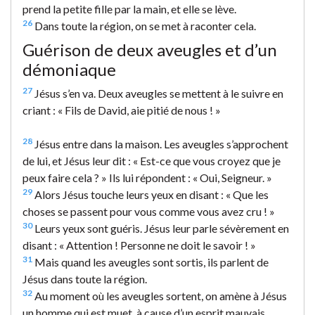
prend la petite fille par la main, et elle se lève.
26
Dans toute la région, on se met à raconter cela.
Guérison de deux aveugles et d’un
démoniaque
27
Jésus s’en va. Deux aveugles se mettent à le suivre en
criant : « Fils de David, aie pitié de nous ! »
28
Jésus entre dans la maison. Les aveugles s’approchent
de lui, et Jésus leur dit : « Est-ce que vous croyez que je
peux faire cela ? » Ils lui répondent : « Oui, Seigneur. »
29
Alors Jésus touche leurs yeux en disant : « Que les
choses se passent pour vous comme vous avez cru ! »
30
Leurs yeux sont guéris. Jésus leur parle sévèrement en
disant : « Attention ! Personne ne doit le savoir ! »
31
Mais quand les aveugles sont sortis, ils parlent de
Jésus dans toute la région.
32
Au moment où les aveugles sortent, on amène à Jésus
un homme qui est muet, à cause d’un esprit mauvais.