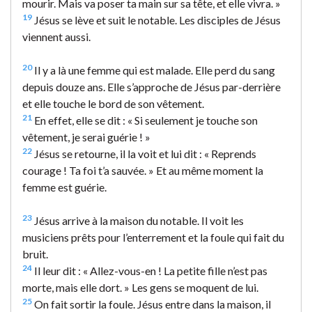
mourir. Mais va poser ta main sur sa tête, et elle vivra. »
19
Jésus se lève et suit le notable. Les disciples de Jésus
viennent aussi.
20
Il y a là une femme qui est malade. Elle perd du sang
depuis douze ans. Elle s’approche de Jésus par-derrière
et elle touche le bord de son vêtement.
21
En effet, elle se dit : « Si seulement je touche son
vêtement, je serai guérie ! »
22
Jésus se retourne, il la voit et lui dit : « Reprends
courage ! Ta foi t’a sauvée. » Et au même moment la
femme est guérie.
23
Jésus arrive à la maison du notable. Il voit les
musiciens prêts pour l’enterrement et la foule qui fait du
bruit.
24
Il leur dit : « Allez-vous-en ! La petite fille n’est pas
morte, mais elle dort. » Les gens se moquent de lui.
25
On fait sortir la foule. Jésus entre dans la maison, il