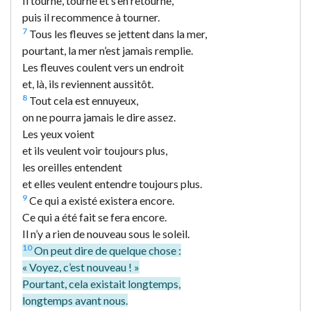
Il tourne, tourne et s’en retourne,
puis il recommence à tourner.
7
Tous les fleuves se jettent dans la mer,
pourtant, la mer n’est jamais remplie.
Les fleuves coulent vers un endroit
et, là, ils reviennent aussitôt.
8
Tout cela est ennuyeux,
on ne pourra jamais le dire assez.
Les yeux voient
et ils veulent voir toujours plus,
les oreilles entendent
et elles veulent entendre toujours plus.
9
Ce qui a existé existera encore.
Ce qui a été fait se fera encore.
Il n’y a rien de nouveau sous le soleil.
10
On peut dire de quelque chose :
« Voyez, c’est nouveau ! »
Pourtant, cela existait longtemps,
longtemps avant nous.