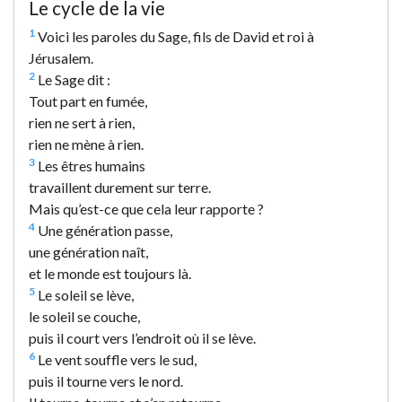
Le cycle de la vie
1
Voici les paroles du Sage, fils de David et roi à
Jérusalem.
2
Le Sage dit :
Tout part en fumée,
rien ne sert à rien,
rien ne mène à rien.
3
Les êtres humains
travaillent durement sur terre.
Mais qu’est-ce que cela leur rapporte ?
4
Une génération passe,
une génération naît,
et le monde est toujours là.
5
Le soleil se lève,
le soleil se couche,
puis il court vers l’endroit où il se lève.
6
Le vent souffle vers le sud,
puis il tourne vers le nord.