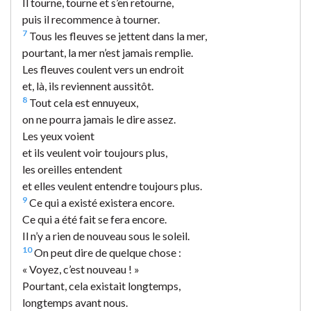
Il tourne, tourne et s’en retourne,
puis il recommence à tourner.
7
Tous les fleuves se jettent dans la mer,
pourtant, la mer n’est jamais remplie.
Les fleuves coulent vers un endroit
et, là, ils reviennent aussitôt.
8
Tout cela est ennuyeux,
on ne pourra jamais le dire assez.
Les yeux voient
et ils veulent voir toujours plus,
les oreilles entendent
et elles veulent entendre toujours plus.
9
Ce qui a existé existera encore.
Ce qui a été fait se fera encore.
Il n’y a rien de nouveau sous le soleil.
10
On peut dire de quelque chose :
« Voyez, c’est nouveau ! »
Pourtant, cela existait longtemps,
longtemps avant nous.