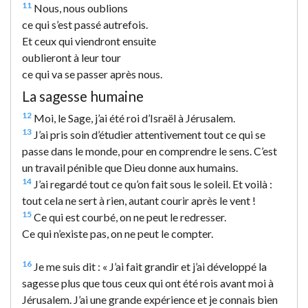
11
Nous, nous oublions
ce qui s’est passé autrefois.
Et ceux qui viendront ensuite
oublieront à leur tour
ce qui va se passer après nous.
La sagesse humaine
12
Moi, le Sage, j’ai été roi d’Israël à Jérusalem.
13
J’ai pris soin d’étudier attentivement tout ce qui se
passe dans le monde, pour en comprendre le sens. C’est
un travail pénible que Dieu donne aux humains.
14
J’ai regardé tout ce qu’on fait sous le soleil. Et voilà :
tout cela ne sert à rien, autant courir après le vent !
15
Ce qui est courbé, on ne peut le redresser.
Ce qui n’existe pas, on ne peut le compter.
16
Je me suis dit : « J’ai fait grandir et j’ai développé la
sagesse plus que tous ceux qui ont été rois avant moi à
Jérusalem. J’ai une grande expérience et je connais bien