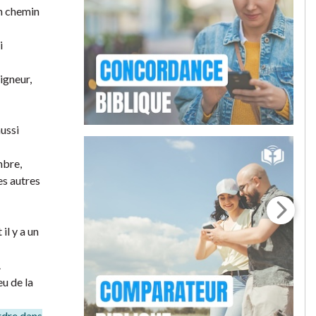
un chemin
i
igneur,
aussi
mbre,
es autres
il y a un
.
eu de la
ordre dans