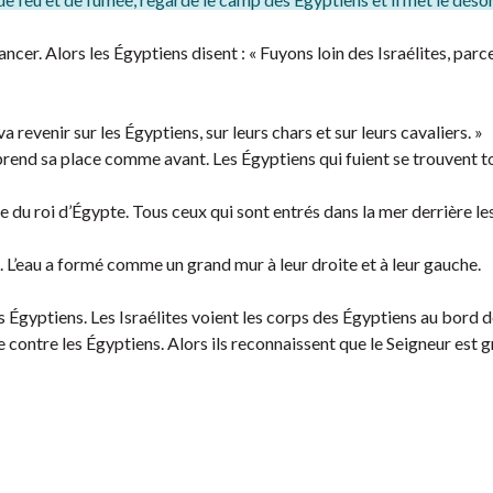
vancer. Alors les Égyptiens disent : « Fuyons loin des Israélites, parc
a revenir sur les Égyptiens, sur leurs chars et sur leurs cavaliers. »
 reprend sa place comme avant. Les Égyptiens qui fuient se trouvent t
mée du roi d’Égypte. Tous ceux qui sont entrés dans la mer derrière le
. L’eau a formé comme un grand mur à leur droite et à leur gauche.
es Égyptiens. Les Israélites voient les corps des Égyptiens au bord d
 contre les Égyptiens. Alors ils reconnaissent que le Seigneur est gr