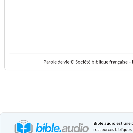
Parole de vie © Société biblique française –
Bible audio
est une p
ressources bibliques 