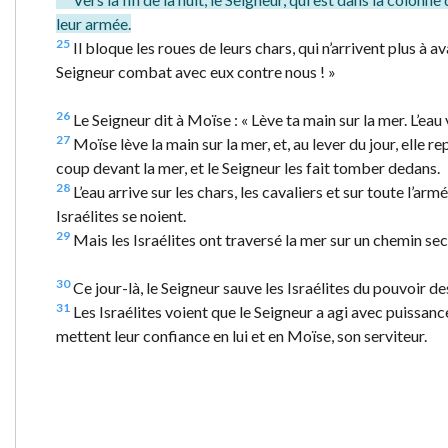
leur armée.
25
Il bloque les roues de leurs chars, qui n’arrivent plus à a
Seigneur combat avec eux contre nous ! »
26
Le Seigneur dit à Moïse : « Lève ta main sur la mer. L’eau v
27
Moïse lève la main sur la mer, et, au lever du jour, elle
coup devant la mer, et le Seigneur les fait tomber dedans.
28
L’eau arrive sur les chars, les cavaliers et sur toute l’ar
Israélites se noient.
29
Mais les Israélites ont traversé la mer sur un chemin sec
30
Ce jour-là, le Seigneur sauve les Israélites du pouvoir d
31
Les Israélites voient que le Seigneur a agi avec puissance
mettent leur confiance en lui et en Moïse, son serviteur.