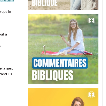
e que le
out à
s
e la mer.
and. Ils