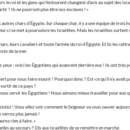
rs le roi et les gens qui l’entourent changent d’avis au sujet des Israé
artir ? Ils ne pourront plus être nos esclaves ! »
es autres chars d’Égypte. Sur chaque char, il y a une équipe de trois
ui-ci se met à poursuivre les Israélites. Mais les Israélites sortent
rs, leurs cavaliers et toute l’armée du roi d’Égypte. Et ils les rattr
près de la mer.
eux : voici les Égyptiens qui avancent derrière eux ! Ils ont très pe
sert pour nous faire mourir ! Pourquoi donc ? Est-ce qu’il n’y avait 
sortir de ce pays ?
nous servir les Égyptiens ! Nous aimons mieux travailler pour eux 
sistez ! Vous allez voir comment le Seigneur va vous sauver aujourd
 verrez plus jamais !
rez rien à faire. »
elles au secours ? Dis aux Israélites de se remettre en marche.