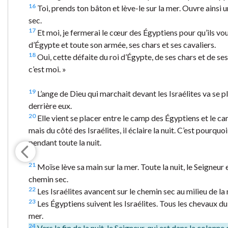
16
Toi, prends ton bâton et lève-le sur la mer. Ouvre ainsi 
sec.
17
Et moi, je fermerai le cœur des Égyptiens pour qu’ils vou
d’Égypte et toute son armée, ses chars et ses cavaliers.
18
Oui, cette défaite du roi d’Égypte, de ses chars et de se
c’est moi. »
19
L’ange de Dieu qui marchait devant les Israélites va se p
derrière eux.
20
Elle vient se placer entre le camp des Égyptiens et le c
mais du côté des Israélites, il éclaire la nuit. C’est pourqu
pendant toute la nuit.
21
Moïse lève sa main sur la mer. Toute la nuit, le Seigneur en
chemin sec.
22
Les Israélites avancent sur le chemin sec au milieu de la
23
Les Égyptiens suivent les Israélites. Tous les chevaux du 
mer.
24
Vers la fin de la nuit, le Seigneur, qui est dans la colon