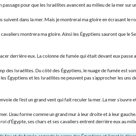
un passage pour que les Israélites avancent au milieu de la mer sur 
s suivent dans la mer. Mais je montrerai ma gloire en écrasant le ro
s cavaliers montrera ma gloire. Ainsi les Égyptiens sauront que le Se
lacer derrière eux. La colonne de fumée qui était devant eux passe 
amp des Israélites. Du côté des Égyptiens, le nuage de fumée est so
oi les Égyptiens et les Israélites ne peuvent pas s’approcher les uns d
voie de l’est un grand vent qui fait reculer la mer. La mer s’ouvre et 
 mer. L’eau forme comme un grand mur à leur droite et à leur gauche
roi d’Égypte, ses chars et ses cavaliers entrent derrière eux au mili
ne de feu et de fumée, regarde le camp des Égyptiens et il met le dés