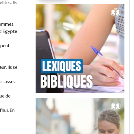
lites. Ils
 hommes.
 d’Égypte
apent
ur, ils se
pas assez
que de
’hui. En