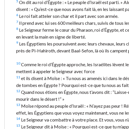
5
On dit au roi d’Égypte : « Le peuple d’Israël est parti. » Alo
disent : « Qu’est-ce que nous avons fait là, en les laissant p
6
Le roi fait atteler son char et il part avec son armée.
7
Il prend avec lui ses 600 meilleurs chars, suivis de tous l
8
Le Seigneur ferme le cœur du Pharaon, roi d’Égypte, et cel
en levant la main en signe de liberté.
9
Les Égyptiens les poursuivent avec leurs chevaux, leurs cha
près de Pi-Hahiroth, devant Baal-Sefon, là où ils campent 
10
Comme le roi d’Égypte approche, les Israélites lèvent les y
mettent à appeler le Seigneur avec force
11
et ils disent à Moïse : « Tu nous as amenés ici dans le dé
de tombes en Égypte ? Pourquoi est-ce que tu nous as fait 
12
Quand nous étions en Égypte, nous t’avons dit : “Laisse-
mourir dans le désert !” »
13
Moïse répond au peuple d’Israël : « N’ayez pas peur ! Ré
effet, les Égyptiens que vous voyez maintenant, vous ne les
14
Le Seigneur va combattre à votre place. Et vous, vous n’au
15
Le Seigneur dit à Moïse : « Pourquoi est-ce que tu m’app