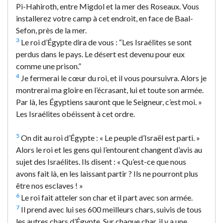
Pi-Hahiroth, entre Migdol et la mer des Roseaux. Vous
installerez votre camp à cet endroit, en face de Baal-
Sefon, près de la mer.
3
Le roi d’Égypte dira de vous : “Les Israélites se sont
perdus dans le pays. Le désert est devenu pour eux
comme une prison.”
4
Je fermerai le cœur du roi, et il vous poursuivra. Alors je
montrerai ma gloire en l’écrasant, lui et toute son armée.
Par là, les Égyptiens sauront que le Seigneur, c’est moi. »
Les Israélites obéissent à cet ordre.
5
On dit au roi d’Égypte : « Le peuple d’Israël est parti. »
Alors le roi et les gens qui l’entourent changent d’avis au
sujet des Israélites. Ils disent : « Qu’est-ce que nous
avons fait là, en les laissant partir ? Ils ne pourront plus
être nos esclaves ! »
6
Le roi fait atteler son char et il part avec son armée.
7
Il prend avec lui ses 600 meilleurs chars, suivis de tous
les autres chars d’Égypte. Sur chaque char, il y a une