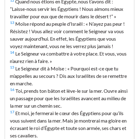
12
Quand nous étions en Égypte, nous t’avons dit :
“Laisse-nous servir les Égyptiens ! Nous aimons mieux
travailler pour eux que de mourir dans le désert !” »
13
Moïse répond au peuple d’Israël : « N’ayez pas peur !
Résistez ! Vous allez voir comment le Seigneur va vous
sauver aujourd’hui. En effet, les Égyptiens que vous
voyez maintenant, vous ne les verrez plus jamais !
14
Le Seigneur va combattre à votre place. Et vous, vous
n’aurez rien à faire. »
15
Le Seigneur dit à Moïse : « Pourquoi est-ce que tu
m’appelles au secours ? Dis aux Israélites de se remettre
en marche.
16
Toi, prends ton bâton et lève-le sur la mer. Ouvre ainsi
un passage pour que les Israélites avancent au milieu de
la mer sur un chemin sec.
17
Et moi, je fermerai le cœur des Égyptiens pour qu’ils
vous suivent dans la mer. Mais je montrerai ma gloire en
écrasant le roi d’Égypte et toute son armée, ses chars et
ses cavaliers.