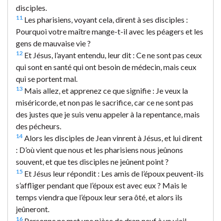
disciples.
11
Les pharisiens, voyant cela, dirent à ses disciples :
Pourquoi votre maître mange-t-il avec les péagers et les
gens de mauvaise vie ?
12
Et Jésus, l’ayant entendu, leur dit : Ce ne sont pas ceux
qui sont en santé qui ont besoin de médecin, mais ceux
qui se portent mal.
13
Mais allez, et apprenez ce que signifie : Je veux la
miséricorde, et non pas le sacrifice, car ce ne sont pas
des justes que je suis venu appeler à la repentance, mais
des pécheurs.
14
Alors les disciples de Jean vinrent à Jésus, et lui dirent
: D’où vient que nous et les pharisiens nous jeûnons
souvent, et que tes disciples ne jeûnent point ?
15
Et Jésus leur répondit : Les amis de l’époux peuvent-ils
s’affliger pendant que l’époux est avec eux ? Mais le
temps viendra que l’époux leur sera ôté, et alors ils
jeûneront.
16
Personne ne met une pièce de drap neuf à un vieil