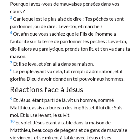
Pourquoi avez-vous de mauvaises pensées dans vos
cours ?
5
Car lequel est le plus aisé de dire : Tes péchés te sont
pardonnés, ou de dire : Lève-toi, et marche ?
6
Or, afin que vous sachiez que le Fils de l’homme a
l’autorité sur la terre de pardonner les péchés : Lève-toi,
dit-il alors au paralytique, prends ton lit, et t’en va dans ta
maison.
7
Et il se leva, et s’en alla dans sa maison.
8
Le peuple ayant vu cela, fut rempli d’admiration, et il
glorifia Dieu d’avoir donné un tel pouvoir aux hommes.
Réactions face à Jésus
9
Et Jésus, étant parti de là, vit un homme, nommé
Matthieu, assis au bureau des impôts, et il lui dit : Suis-
moi. Et lui, se levant, le suivit.
10
Et voici, Jésus étant à table dans la maison de
Matthieu, beaucoup de péagers et de gens de mauvaise
vie vinrent, et se mirent à table avec Jésus et ses