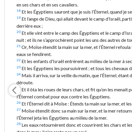
en ses chars et en ses cavaliers.
18
Et les Égyptiens sauront que je suis l’Éternel, quand je se
19
Et l’ange de Dieu, qui allait devant le camp d’Israël, parti
derrière eux ;
20
Et elle vint entre le camp des Égyptiens et le camp d’Israël
nuit ; et ils ne s’approchèrent point les uns des autres de tou
21
Or, Moïse étendit la main sur la mer, et l’Éternel refoula la
eaux se fendirent.
22
Et les enfants d’Israël entrèrent au milieu de la mer à sec
23
Et les Égyptiens les poursuivirent ; et tous les chevaux d
24
Mais il arriva, sur la veille du matin, que l’Éternel, étan
déroute.
25
Et il ôta les roues de leurs chars, et fit qu’on les menai
l’Éternel combat pour eux contre les Égyptiens.
26
Et l’Éternel dit à Moïse : Étends ta main sur la mer, et le
27
Moïse étendit donc sa main sur la mer, et la mer retourna 
l’Éternel jeta les Égyptiens au milieu de la mer.
28
Les eaux retournèrent donc et couvrirent les chars et les
dans la mer ; il n’en resta pas un seul.