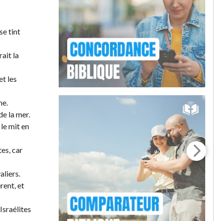
se tint
rait la
et les
he.
de la mer.
 le mit en
tes, car
aliers.
rent, et
Israélites