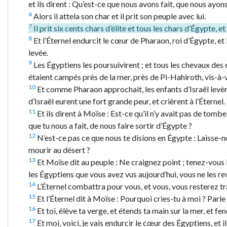
et ils dirent : Qu’est-ce que nous avons fait, que nous ayons 
6
Alors il attela son char et il prit son peuple avec lui.
7
Il prit six cents chars d’élite et tous les chars d’Égypte,
8
Et l’Éternel endurcit le cœur de Pharaon, roi d’Égypte, et i
levée.
9
Les Égyptiens les poursuivirent ; et tous les chevaux des 
étaient campés près de la mer, près de Pi-Hahiroth, vis-à-
10
Et comme Pharaon approchait, les enfants d’Israël levère
d’Israël eurent une fort grande peur, et crièrent à l’Éternel.
11
Et ils dirent à Moïse : Est-ce qu’il n’y avait pas de to
que tu nous a fait, de nous faire sortir d’Égypte ?
12
N’est-ce pas ce que nous te disions en Égypte : Laisse-no
mourir au désert ?
13
Et Moïse dit au peuple : Ne craignez point ; tenez-vous là
les Égyptiens que vous avez vus aujourd’hui, vous ne les re
14
L’Éternel combattra pour vous, et vous, vous resterez tr
15
Et l’Éternel dit à Moïse : Pourquoi cries-tu à moi ? Parle 
16
Et toi, élève ta verge, et étends ta main sur la mer, et fen
17
Et moi, voici, je vais endurcir le cœur des Égyptiens, et i