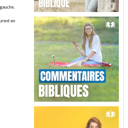
 gauche.
rurent en