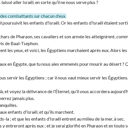
laissé aller Israël, en sorte qu’il ne nous serve plus ?
 et des combattants sur chacun d’eux.
l poursuivit les enfants d’Israël. Or les enfants d’Israël étaient sort
chars de Pharaon, ses cavaliers et son armée les atteignirent, comm
vis de Baal-Tsephon.
nt les yeux, et voici, les Égyptiens marchaient après eux. Alors les
mbeaux en Égypte, que tu nous aies emmenés pour mourir au désert ? 
us servir les Égyptiens ; car il nous vaut mieux servir les Égyptiens
, et voyez la délivrance de l’Éternel, qu’il vous accordera aujourd’h
verrez jamais plus.
anquilles.
aux enfants d’Israël, et qu’ils marchent.
ds-la ; et que les enfants d’Israël entrent au milieu de la mer, à sec.
ls y entreront après eux ; et je serai glorifié en Pharaon et en toute