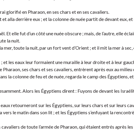
rai glorifié en Pharaon, en ses chars et en ses cavaliers.
t et alla derrière eux ; et la colonne de nuée partit de devant eux, et 
. Et elle fut d’un côté une nuée obscure ; mais, de l’autre, elle éclai
te la nuit.
 mer, toute la nuit, par un fort vent d’Orient ; et il mit la mer à sec, 
 ; et les eaux leur formaient une muraille à leur droite et à leur gauc
e Pharaon, ses chars et ses cavaliers, entrèrent après eux au milieu 
t dans la colonne de feu et de nuée, regarda le camp des Égyptiens, et
t pesamment. Alors les Égyptiens dirent : Fuyons de devant les Israéli
s eaux retourneront sur les Égyptiens, sur leurs chars et sur leurs cav
vers le matin dans son lit ; et les Égyptiens s’enfuyant la rencontrè
 cavaliers de toute l’armée de Pharaon, qui étaient entrés après les 