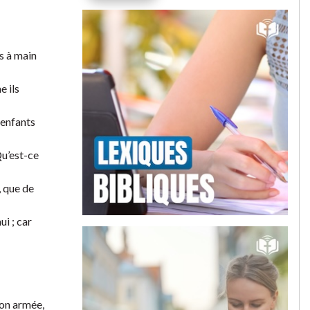
is à main
e ils
 enfants
Qu’est-ce
, que de
ui ; car
 son armée,