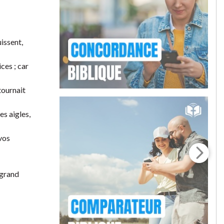
uissent,
ces ; car
tournait
es aigles,
 vos
 grand