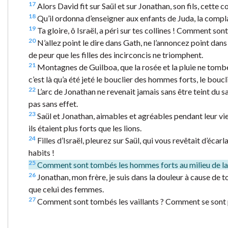
17
Alors David fit sur Saül et sur Jonathan, son fils, cette 
18
Qu’il ordonna d’enseigner aux enfants de Juda, la complaint
19
Ta gloire, ô Israël, a péri sur tes collines ! Comment so
20
N’allez point le dire dans Gath, ne l’annoncez point dans l
de peur que les filles des incirconcis ne triomphent.
21
Montagnes de Guilboa, que la rosée et la pluie ne tombent
c’est là qu’a été jeté le bouclier des hommes forts, le boucli
22
L’arc de Jonathan ne revenait jamais sans être teint du san
pas sans effet.
23
Saül et Jonathan, aimables et agréables pendant leur vie, 
ils étaient plus forts que les lions.
24
Filles d’Israël, pleurez sur Saül, qui vous revêtait d’écar
habits !
25
Comment sont tombés les hommes forts au milieu de la ba
26
Jonathan, mon frère, je suis dans la douleur à cause de toi
que celui des femmes.
27
Comment sont tombés les vaillants ? Comment se sont p