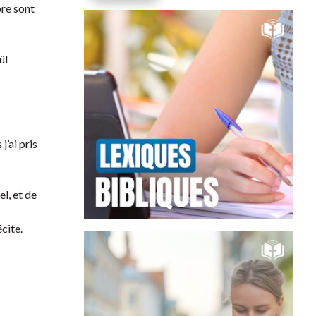
bre sont
ül
j’ai pris
el, et de
cite.