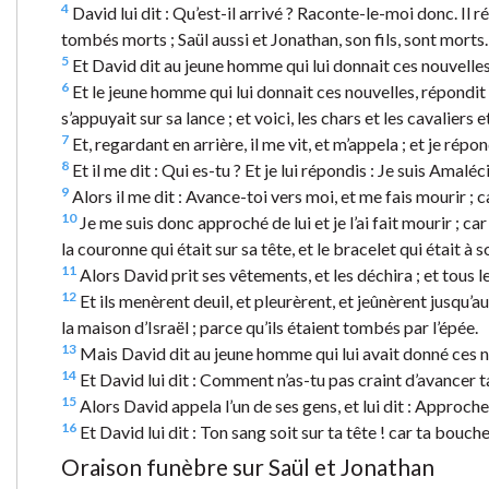
4
David lui dit : Qu’est-il arrivé ? Raconte-le-moi donc. Il 
tombés morts ; Saül aussi et Jonathan, son fils, sont morts.
5
Et David dit au jeune homme qui lui donnait ces nouvelles
6
Et le jeune homme qui lui donnait ces nouvelles, répondit 
s’appuyait sur sa lance ; et voici, les chars et les cavaliers e
7
Et, regardant en arrière, il me vit, et m’appela ; et je répon
8
Et il me dit : Qui es-tu ? Et je lui répondis : Je suis Amaléci
9
Alors il me dit : Avance-toi vers moi, et me fais mourir ; 
10
Je me suis donc approché de lui et je l’ai fait mourir ; car j
la couronne qui était sur sa tête, et le bracelet qui était à s
11
Alors David prit ses vêtements, et les déchira ; et tous 
12
Et ils menèrent deuil, et pleurèrent, et jeûnèrent jusqu’au 
la maison d’Israël ; parce qu’ils étaient tombés par l’épée.
13
Mais David dit au jeune homme qui lui avait donné ces nouv
14
Et David lui dit : Comment n’as-tu pas craint d’avancer ta
15
Alors David appela l’un de ses gens, et lui dit : Approche-to
16
Et David lui dit : Ton sang soit sur ta tête ! car ta bouche 
Oraison funèbre sur Saül et Jonathan