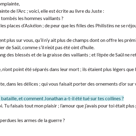
complainte,
e de l’Arc ; voici, elle est écrite au livre du Juste :
nt tombés les hommes vaillants ?
es places d’Askélon ; de peur que les filles des Philistins ne se réjo
 plus sur vous, qu’il n’y ait plus de champs dont on offre les prémi
er de Saül, comme s’il n’eût pas été oint d’huile.
g des blessés et de la graisse des vaillants ; et l’épée de Saül ne re
n’ont point été séparés dans leur mort ; ils étaient plus légers que l
late, dans les délices ; qui vous faisait porter des ornements d’or sur
taille, et comment Jonathan a-t-il été tué sur tes collines ?
. Tu faisais tout mon plaisir ; l’amour que j’avais pour toi était plus
erdues les armes de la guerre ?