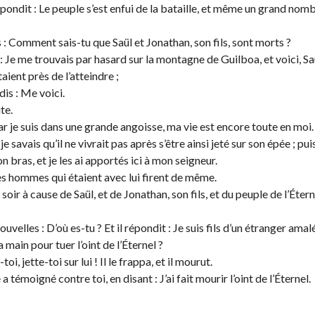
répondit : Le peuple s’est enfui de la bataille, et même un grand nom
 : Comment sais-tu que Saül et Jonathan, son fils, sont morts ?
: Je me trouvais par hasard sur la montagne de Guilboa, et voici, Sa
taient près de l’atteindre ;
dis : Me voici.
te.
car je suis dans une grande angoisse, ma vie est encore toute en moi.
e savais qu’il ne vivrait pas après s’être ainsi jeté sur son épée ; puis 
on bras, et je les ai apportés ici à mon seigneur.
les hommes qui étaient avec lui firent de même.
soir à cause de Saül, et de Jonathan, son fils, et du peuple de l’Étern
elles : D’où es-tu ? Et il répondit : Je suis fils d’un étranger amalé
 main pour tuer l’oint de l’Éternel ?
i, jette-toi sur lui ! Il le frappa, et il mourut.
a témoigné contre toi, en disant : J’ai fait mourir l’oint de l’Éternel.