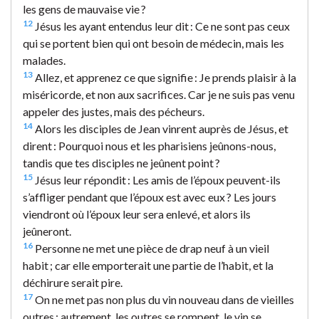
les gens de mauvaise vie ?
12
Jésus les ayant entendus leur dit : Ce ne sont pas ceux
qui se portent bien qui ont besoin de médecin, mais les
malades.
13
Allez, et apprenez ce que signifie : Je prends plaisir à la
miséricorde, et non aux sacrifices. Car je ne suis pas venu
appeler des justes, mais des pécheurs.
14
Alors les disciples de Jean vinrent auprès de Jésus, et
dirent : Pourquoi nous et les pharisiens jeûnons-nous,
tandis que tes disciples ne jeûnent point ?
15
Jésus leur répondit : Les amis de l’époux peuvent-ils
s’affliger pendant que l’époux est avec eux ? Les jours
viendront où l’époux leur sera enlevé, et alors ils
jeûneront.
16
Personne ne met une pièce de drap neuf à un vieil
habit ; car elle emporterait une partie de l’habit, et la
déchirure serait pire.
17
On ne met pas non plus du vin nouveau dans de vieilles
outres ; autrement, les outres se rompent, le vin se