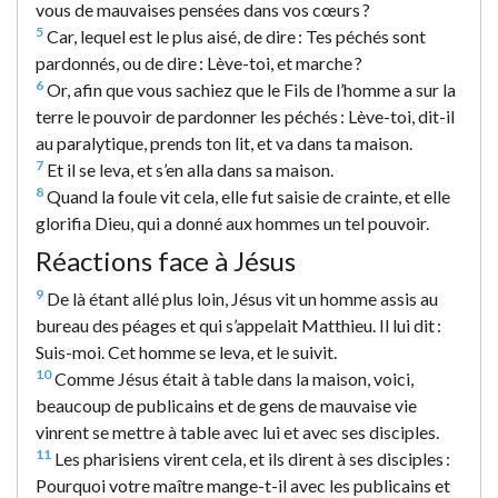
vous de mauvaises pensées dans vos cœurs ?
5
Car, lequel est le plus aisé, de dire : Tes péchés sont
pardonnés, ou de dire : Lève-toi, et marche ?
6
Or, afin que vous sachiez que le Fils de l’homme a sur la
terre le pouvoir de pardonner les péchés : Lève-toi, dit-il
au paralytique, prends ton lit, et va dans ta maison.
7
Et il se leva, et s’en alla dans sa maison.
8
Quand la foule vit cela, elle fut saisie de crainte, et elle
glorifia Dieu, qui a donné aux hommes un tel pouvoir.
Réactions face à Jésus
9
De là étant allé plus loin, Jésus vit un homme assis au
bureau des péages et qui s’appelait Matthieu. Il lui dit :
Suis-moi. Cet homme se leva, et le suivit.
10
Comme Jésus était à table dans la maison, voici,
beaucoup de publicains et de gens de mauvaise vie
vinrent se mettre à table avec lui et avec ses disciples.
11
Les pharisiens virent cela, et ils dirent à ses disciples :
Pourquoi votre maître mange-t-il avec les publicains et