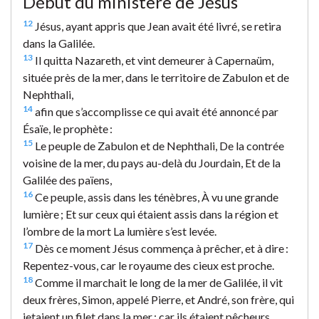
Début du ministère de Jésus
12
Jésus, ayant appris que Jean avait été livré, se retira
dans la Galilée.
13
Il quitta Nazareth, et vint demeurer à Capernaüm,
située près de la mer, dans le territoire de Zabulon et de
Nephthali,
14
afin que s’accomplisse ce qui avait été annoncé par
Ésaïe, le prophète :
15
Le peuple de Zabulon et de Nephthali, De la contrée
voisine de la mer, du pays au-delà du Jourdain, Et de la
Galilée des païens,
16
Ce peuple, assis dans les ténèbres, À vu une grande
lumière ; Et sur ceux qui étaient assis dans la région et
l’ombre de la mort La lumière s’est levée.
17
Dès ce moment Jésus commença à prêcher, et à dire :
Repentez-vous, car le royaume des cieux est proche.
18
Comme il marchait le long de la mer de Galilée, il vit
deux frères, Simon, appelé Pierre, et André, son frère, qui
jetaient un filet dans la mer ; car ils étaient pêcheurs.