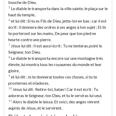
bouche de Dieu.
5
Le diable le transporta dans la ville sainte, le plaça sur le
haut du temple,
6
et lui dit : Si tu es Fils de Dieu, jette-toi en bas ; car il est
écrit : Il donnera des ordres à ses anges à ton sujet ; Et ils
te porteront sur les mains, De peur que ton pied ne
heurte contre une pierre.
7
Jésus lui dit : Il est aussi écrit : Tu ne tenteras point le
Seigneur, ton Dieu.
8
Le diable le transporta encore sur une montagne très
élevée, lui montra tous les royaumes du monde et leur
gloire,
9
et lui dit : Je te donnerai toutes ces choses, si tu te
prosternes et m’adores.
10
Jésus lui dit : Retire-toi, Satan ! Car il est écrit : Tu
adoreras le Seigneur, ton Dieu, et tu le serviras lui seul.
11
Alors le diable le laissa. Et voici, des anges vinrent
auprès de Jésus, et le servirent.