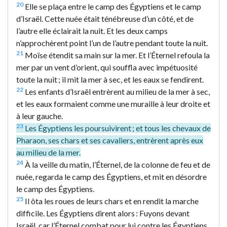
20
Elle se plaça entre le camp des Égyptiens et le camp
d’Israël. Cette nuée était ténébreuse d’un côté, et de
l’autre elle éclairait la nuit. Et les deux camps
n’approchèrent point l’un de l’autre pendant toute la nuit.
21
Moïse étendit sa main sur la mer. Et l’Éternel refoula la
mer par un vent d’orient, qui souffla avec impétuosité
toute la nuit ; il mit la mer à sec, et les eaux se fendirent.
22
Les enfants d’Israël entrèrent au milieu de la mer à sec,
et les eaux formaient comme une muraille à leur droite et
à leur gauche.
23
Les Égyptiens les poursuivirent ; et tous les chevaux de
Pharaon, ses chars et ses cavaliers, entrèrent après eux
au milieu de la mer.
24
À la veille du matin, l’Éternel, de la colonne de feu et de
nuée, regarda le camp des Égyptiens, et mit en désordre
le camp des Égyptiens.
25
Il ôta les roues de leurs chars et en rendit la marche
difficile. Les Égyptiens dirent alors : Fuyons devant
Israël, car l’Éternel combat pour lui contre les Égyptiens.