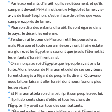
2
Parle aux enfants d’Israël ; qu’ils se détournent, et qu’ils
campent devant Pi-Hahiroth, entre Migdol et la mer, vis-
à-vis de Baal-Tsephon ; c’est en face de ce lieu que vous
camperez, près de la mer.
3
Pharaon dira des enfants d’Israël : Ils sont égarés dans
le pays ; le désert les enferme.
4
J’endurcirai le cœur de Pharaon, et il les poursuivra ;
mais Pharaon et toute son armée serviront à faire éclater
ma gloire, et les Égyptiens sauront que je suis l’Éternel. Et
les enfants d’Israël firent ainsi.
5
On annonça au roi d’Égypte que le peuple avait pris la
fuite. Alors le cœur de Pharaon et celui de ses serviteurs
furent changés à l’égard du peuple. Ils dirent : Qu’avons-
nous fait, en laissant aller Israël, dont nous n’aurons plus
les services ?
6
Et Pharaon attela son char, et il prit son peuple avec lui.
7
Il prit six cents chars d’élite, et tous les chars de
l’Égypte ; il y avait sur tous des combattants.
8
L’Éternel endurcit le cœur de Pharaon, roi d’Égypte, et