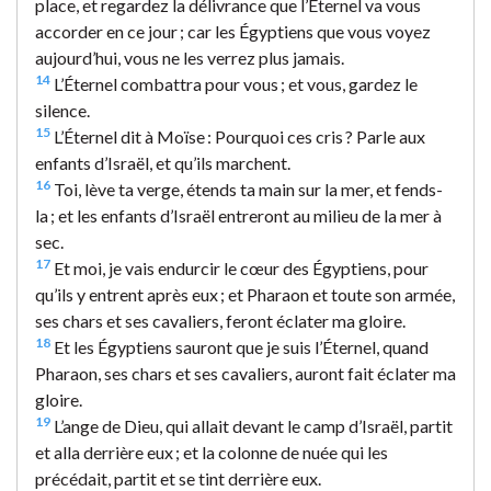
place, et regardez la délivrance que l’Éternel va vous
accorder en ce jour ; car les Égyptiens que vous voyez
aujourd’hui, vous ne les verrez plus jamais.
14
L’Éternel combattra pour vous ; et vous, gardez le
silence.
15
L’Éternel dit à Moïse : Pourquoi ces cris ? Parle aux
enfants d’Israël, et qu’ils marchent.
16
Toi, lève ta verge, étends ta main sur la mer, et fends-
la ; et les enfants d’Israël entreront au milieu de la mer à
sec.
17
Et moi, je vais endurcir le cœur des Égyptiens, pour
qu’ils y entrent après eux ; et Pharaon et toute son armée,
ses chars et ses cavaliers, feront éclater ma gloire.
18
Et les Égyptiens sauront que je suis l’Éternel, quand
Pharaon, ses chars et ses cavaliers, auront fait éclater ma
gloire.
19
L’ange de Dieu, qui allait devant le camp d’Israël, partit
et alla derrière eux ; et la colonne de nuée qui les
précédait, partit et se tint derrière eux.