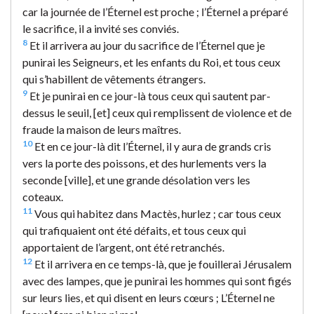
car la journée de l’Éternel est proche ; l’Éternel a préparé
le sacrifice, il a invité ses conviés.
8
Et il arrivera au jour du sacrifice de l’Éternel que je
punirai les Seigneurs, et les enfants du Roi, et tous ceux
qui s’habillent de vêtements étrangers.
9
Et je punirai en ce jour-là tous ceux qui sautent par-
dessus le seuil, [et] ceux qui remplissent de violence et de
fraude la maison de leurs maîtres.
10
Et en ce jour-là dit l’Éternel, il y aura de grands cris
vers la porte des poissons, et des hurlements vers la
seconde [ville], et une grande désolation vers les
coteaux.
11
Vous qui habitez dans Mactès, hurlez ; car tous ceux
qui trafiquaient ont été défaits, et tous ceux qui
apportaient de l’argent, ont été retranchés.
12
Et il arrivera en ce temps-là, que je fouillerai Jérusalem
avec des lampes, que je punirai les hommes qui sont figés
sur leurs lies, et qui disent en leurs cœurs ; L’Éternel ne