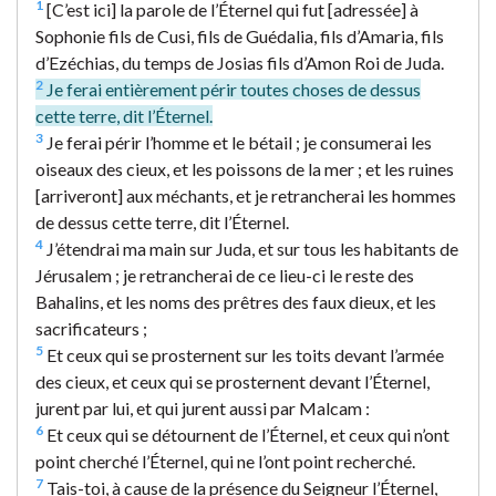
1
[C’est ici] la parole de l’Éternel qui fut [adressée] à
Sophonie fils de Cusi, fils de Guédalia, fils d’Amaria, fils
d’Ezéchias, du temps de Josias fils d’Amon Roi de Juda.
2
Je ferai entièrement périr toutes choses de dessus
cette terre, dit l’Éternel.
3
Je ferai périr l’homme et le bétail ; je consumerai les
oiseaux des cieux, et les poissons de la mer ; et les ruines
[arriveront] aux méchants, et je retrancherai les hommes
de dessus cette terre, dit l’Éternel.
4
J’étendrai ma main sur Juda, et sur tous les habitants de
Jérusalem ; je retrancherai de ce lieu-ci le reste des
Bahalins, et les noms des prêtres des faux dieux, et les
sacrificateurs ;
5
Et ceux qui se prosternent sur les toits devant l’armée
des cieux, et ceux qui se prosternent devant l’Éternel,
jurent par lui, et qui jurent aussi par Malcam :
6
Et ceux qui se détournent de l’Éternel, et ceux qui n’ont
point cherché l’Éternel, qui ne l’ont point recherché.
7
Tais-toi, à cause de la présence du Seigneur l’Éternel,