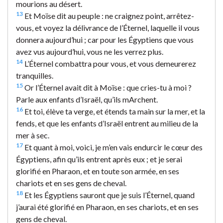
mourions au désert.
13
Et Moïse dit au peuple : ne craignez point, arrêtez-
vous, et voyez la délivrance de l’Éternel, laquelle il vous
donnera aujourd’hui ; car pour les Égyptiens que vous
avez vus aujourd’hui, vous ne les verrez plus.
14
L’Éternel combattra pour vous, et vous demeurerez
tranquilles.
15
Or l’Éternel avait dit à Moïse : que cries-tu à moi ?
Parle aux enfants d’Israël, qu’ils mArchent.
16
Et toi, élève ta verge, et étends ta main sur la mer, et la
fends, et que les enfants d’Israël entrent au milieu de la
mer à sec.
17
Et quant à moi, voici, je m’en vais endurcir le cœur des
Égyptiens, afin qu’ils entrent après eux ; et je serai
glorifié en Pharaon, et en toute son armée, en ses
chariots et en ses gens de cheval.
18
Et les Égyptiens sauront que je suis l’Éternel, quand
j’aurai été glorifié en Pharaon, en ses chariots, et en ses
gens de cheval.