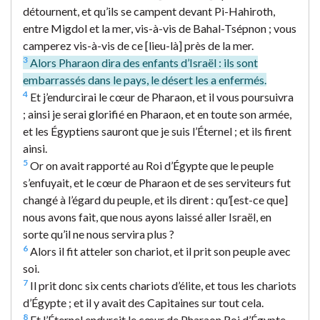
détournent, et qu’ils se campent devant Pi-Hahiroth,
entre Migdol et la mer, vis-à-vis de Bahal-Tsépnon ; vous
camperez vis-à-vis de ce [lieu-là] près de la mer.
3
Alors Pharaon dira des enfants d’Israël : ils sont
embarrassés dans le pays, le désert les a enfermés.
4
Et j’endurcirai le cœur de Pharaon, et il vous poursuivra
; ainsi je serai glorifié en Pharaon, et en toute son armée,
et les Égyptiens sauront que je suis l’Éternel ; et ils firent
ainsi.
5
Or on avait rapporté au Roi d’Égypte que le peuple
s’enfuyait, et le cœur de Pharaon et de ses serviteurs fut
changé à l’égard du peuple, et ils dirent : qu’[est-ce que]
nous avons fait, que nous ayons laissé aller Israël, en
sorte qu’il ne nous servira plus ?
6
Alors il fit atteler son chariot, et il prit son peuple avec
soi.
7
Il prit donc six cents chariots d’élite, et tous les chariots
d’Égypte ; et il y avait des Capitaines sur tout cela.
8
Et l’Éternel endurcit le cœur de Pharaon Roi d’Égypte,