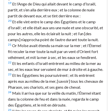
19
Et l’Ange de Dieu qui allait devant le camp d’Israël,
partit, et s’en alla derrière eux ; et la colonne de nuée
partit de devant eux, et se tint derrière eux :
20
Et elle vint entre le camp des Égyptiens et le camp
d’Israël ; et elle était aux uns une nuée et une obscurité, et
pour les autres, elle les éclairait la nuit ; et l’un [des
camps] n’approcha point de l’autre durant toute la nuit.
21
Or Moïse avait étendu sa main sur la mer ; et l’Éternel
fit reculer la mer toute la nuit par un vent d’Orient fort
véhément, et mit la mer à sec, et les eaux se fendirent.
22
Et les enfants d’Israël entrèrent au milieu de la mer au
sec, et les eaux leur servaient de mur à droite et à gauche.
23
Et les Égyptiens les poursuivirent ; et ils entrèrent
après eux au milieu de la mer, [savoir] tous les chevaux de
Pharaon, ses chariots, et ses gens de cheval.
24
Mais il arriva que sur la veille du matin, l’Éternel étant
dans la colonne de feu et dans la nuée, regarda le camp
des Égyptiens, et le mit en déroute.
25
Il ôta les roues de ses chariots, et fit qu’on les menait