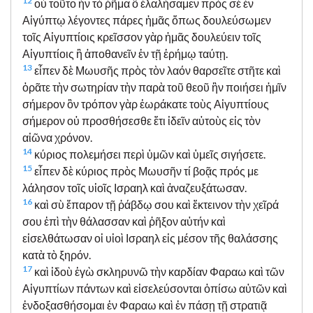
12
οὐ τοῦτο ἦν τὸ ῥῆμα ὃ ἐλαλήσαμεν πρὸς σὲ ἐν
Αἰγύπτῳ λέγοντες πάρες ἡμᾶς ὅπως δουλεύσωμεν
τοῖς Αἰγυπτίοις κρεῖσσον γὰρ ἡμᾶς δουλεύειν τοῖς
Αἰγυπτίοις ἢ ἀποθανεῖν ἐν τῇ ἐρήμῳ ταύτῃ.
13
εἶπεν δὲ Μωυσῆς πρὸς τὸν λαόν θαρσεῖτε στῆτε καὶ
ὁρᾶτε τὴν σωτηρίαν τὴν παρὰ τοῦ θεοῦ ἣν ποιήσει ἡμῖν
σήμερον ὃν τρόπον γὰρ ἑωράκατε τοὺς Αἰγυπτίους
σήμερον οὐ προσθήσεσθε ἔτι ἰδεῖν αὐτοὺς εἰς τὸν
αἰῶνα χρόνον.
14
κύριος πολεμήσει περὶ ὑμῶν καὶ ὑμεῖς σιγήσετε.
15
εἶπεν δὲ κύριος πρὸς Μωυσῆν τί βοᾷς πρός με
λάλησον τοῖς υἱοῖς Ισραηλ καὶ ἀναζευξάτωσαν.
16
καὶ σὺ ἔπαρον τῇ ῥάβδῳ σου καὶ ἔκτεινον τὴν χεῖρά
σου ἐπὶ τὴν θάλασσαν καὶ ῥῆξον αὐτήν καὶ
εἰσελθάτωσαν οἱ υἱοὶ Ισραηλ εἰς μέσον τῆς θαλάσσης
κατὰ τὸ ξηρόν.
17
καὶ ἰδοὺ ἐγὼ σκληρυνῶ τὴν καρδίαν Φαραω καὶ τῶν
Αἰγυπτίων πάντων καὶ εἰσελεύσονται ὀπίσω αὐτῶν καὶ
ἐνδοξασθήσομαι ἐν Φαραω καὶ ἐν πάσῃ τῇ στρατιᾷ