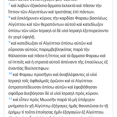
7
καὶ λαβὼν ἑξακόσια ἅρματα ἐκλεκτὰ καὶ πᾶσαν τὴν
ἵππον τῶν Αἰγυπτίων καὶ τριστάτας ἐπὶ πάντων.
8
καὶ ἐσκλήρυνεν κύριος τὴν καρδίαν Φαραω βασιλέως
Αἰγύπτου καὶ τῶν θεραπόντων αὐτοῦ καὶ κατεδίωξεν
ὀπίσω τῶν υἱῶν Ισραηλ οἱ δὲ υἱοὶ Ισραηλ ἐξεπορεύοντο
ἐν χειρὶ ὑψηλῇ.
9
καὶ κατεδίωξαν οἱ Αἰγύπτιοι ὀπίσω αὐτῶν καὶ
εὕροσαν αὐτοὺς παρεμβεβληκότας παρὰ τὴν
θάλασσαν καὶ πᾶσα ἡ ἵππος καὶ τὰ ἅρματα Φαραω καὶ
οἱ ἱππεῖς καὶ ἡ στρατιὰ αὐτοῦ ἀπέναντι τῆς ἐπαύλεως ἐξ
ἐναντίας Βεελσεπφων.
10
καὶ Φαραω προσῆγεν καὶ ἀναβλέψαντες οἱ υἱοὶ
Ισραηλ τοῖς ὀφθαλμοῖς ὁρῶσιν καὶ οἱ Αἰγύπτιοι
ἐστρατοπέδευσαν ὀπίσω αὐτῶν καὶ ἐφοβήθησαν
σφόδρα ἀνεβόησαν δὲ οἱ υἱοὶ Ισραηλ πρὸς κύριον.
11
καὶ εἶπεν πρὸς Μωυσῆν παρὰ τὸ μὴ ὑπάρχειν
μνήματα ἐν γῇ Αἰγύπτῳ ἐξήγαγες ἡμᾶς θανατῶσαι ἐν τῇ
ἐρήμῳ τί τοῦτο ἐποίησας ἡμῖν ἐξαγαγὼν ἐξ Αἰγύπτου.