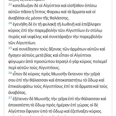
23
κατεδίωξαν δὲ οἱ Αἰγύπτιοι καὶ εἰσῆλθον ὀπίσω
αὐτῶν πᾶσα ἡ ἵππος Φαραω καὶ τὰ ἅρματα καὶ οἱ
ἀναβάται εἰς μέσον τῆς θαλάσσης.
24
ἐγενήθη δὲ ἐν τῇ φυλακῇ τῇ ἑωθινῇ καὶ ἐπέβλεψεν
κύριος ἐπὶ τὴν παρεμβολὴν τῶν Αἰγυπτίων ἐν στύλῳ
πυρὸς καὶ νεφέλης καὶ συνετάραξεν τὴν παρεμβολὴν
τῶν Αἰγυπτίων.
25
καὶ συνέδησεν τοὺς ἄξονας τῶν ἁρμάτων αὐτῶν καὶ
ἤγαγεν αὐτοὺς μετὰ βίας καὶ εἶπαν οἱ Αἰγύπτιοι
φύγωμεν ἀπὸ προσώπου Ισραηλ ὁ γὰρ κύριος πολεμεῖ
περὶ αὐτῶν τοὺς Αἰγυπτίους.
26
εἶπεν δὲ κύριος πρὸς Μωυσῆν ἔκτεινον τὴν χεῖρά
σου ἐπὶ τὴν θάλασσαν καὶ ἀποκαταστήτω τὸ ὕδωρ καὶ
ἐπικαλυψάτω τοὺς Αἰγυπτίους ἐπί τε τὰ ἅρματα καὶ τοὺς
ἀναβάτας.
27
ἐξέτεινεν δὲ Μωυσῆς τὴν χεῖρα ἐπὶ τὴν θάλασσαν καὶ
ἀπεκατέστη τὸ ὕδωρ πρὸς ἡμέραν ἐπὶ χώρας οἱ δὲ
Αἰγύπτιοι ἔφυγον ὑπὸ τὸ ὕδωρ καὶ ἐξετίναξεν κύριος