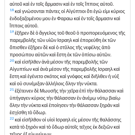
αὐτοῦ καὶ ἐν τοῖς ἅρμασιν καὶ ἐν τοῖς ἵπποις αὐτοῦ.
18
καὶ γνώσονται πάντες οἱ Αἰγύπτιοι ὅτι ἐγώ εἰμι κύριος
ἐνδοξαζομένου μου ἐν Φαραω καὶ ἐν τοῖς ἅρμασιν καὶ
ἵπποις αὐτοῦ.
19
ἐξῆρεν δὲ ὁ ἄγγελος τοῦ θεοῦ ὁ προπορευόμενος τῆς
παρεμβολῆς τῶν υἱῶν Ισραηλ καὶ ἐπορεύθη ἐκ τῶν
ὄπισθεν ἐξῆρεν δὲ καὶ ὁ στῦλος τῆς νεφέλης ἀπὸ
προσώπου αὐτῶν καὶ ἔστη ἐκ τῶν ὀπίσω αὐτῶν.
20
καὶ εἰσῆλθεν ἀνὰ μέσον τῆς παρεμβολῆς τῶν
Αἰγυπτίων καὶ ἀνὰ μέσον τῆς παρεμβολῆς Ισραηλ καὶ
ἔστη καὶ ἐγένετο σκότος καὶ γνόφος καὶ διῆλθεν ἡ νύξ
καὶ οὐ συνέμιξαν ἀλλήλοις ὅλην τὴν νύκτα.
21
ἐξέτεινεν δὲ Μωυσῆς τὴν χεῖρα ἐπὶ τὴν θάλασσαν καὶ
ὑπήγαγεν κύριος τὴν θάλασσαν ἐν ἀνέμῳ νότῳ βιαίῳ
ὅλην τὴν νύκτα καὶ ἐποίησεν τὴν θάλασσαν ξηράν καὶ
ἐσχίσθη τὸ ὕδωρ.
22
καὶ εἰσῆλθον οἱ υἱοὶ Ισραηλ εἰς μέσον τῆς θαλάσσης
κατὰ τὸ ξηρόν καὶ τὸ ὕδωρ αὐτοῖς τεῖχος ἐκ δεξιῶν καὶ
τεῖχος ἐξ εὐωνύμων.