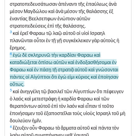
στρατοπεδευσάτωσαν ἀπέναντι τῆς ἐπαύλεως ἀνὰ
μέσον Μαγδώλου καὶ ἀνὰ μέσον τῆς θαλάσσης ἐξ
ἐναντίας Βεελσεπφων ἐνώπιον αὐτῶν
στρατοπεδεύσεις ἐπὶ τῆς θαλάσσης.
3
καὶ ἐρεῖ Φαραω τῷ λαῷ αὐτοῦ οἱ υἱοὶ Ισραηλ
πλανῶνται οὗτοι ἐν τῇ γῇ συγκέκλεικεν γὰρ αὐτοὺς ἡ
ἔρημος.
4
ἐγὼ δὲ σκληρυνῶ τὴν καρδίαν Φαραω καὶ
καταδιώξεται ὀπίσω αὐτῶν καὶ ἐνδοξασθήσομαι ἐν
Φαραω καὶ ἐν πάσῃ τῇ στρατιᾷ αὐτοῦ καὶ γνώσονται
πάντες οἱ Αἰγύπτιοι ὅτι ἐγώ εἰμι κύριος καὶ ἐποίησαν
οὕτως.
5
καὶ ἀνηγγέλη τῷ βασιλεῖ τῶν Αἰγυπτίων ὅτι πέφευγεν
ὁ λαός καὶ μετεστράφη ἡ καρδία Φαραω καὶ τῶν
θεραπόντων αὐτοῦ ἐπὶ τὸν λαόν καὶ εἶπαν τί τοῦτο
ἐποιήσαμεν τοῦ ἐξαποστεῖλαι τοὺς υἱοὺς Ισραηλ τοῦ μὴ
δουλεύειν ἡμῖν.
6
ἔζευξεν οὖν Φαραω τὰ ἅρματα αὐτοῦ καὶ πάντα τὸν
λαὸν αὐτοῦ συναπήγαγεν μεθ’ ἑαυτοῦ.