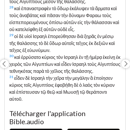
τοὺς Αἰγυπτίους μέσον τῆς θαλάσσης.
28
καὶ ἐπαναστραφὲν τὸ ὕδωρ ἐκάλυψεν τὰ ἅρματα καὶ
τοὺς ἀναβάτας καὶ πᾶσαν τὴν δύναμιν Φαραω τοὺς
εἰσπεπορευμένους ὀπίσω αὐτῶν εἰς τὴν θάλασσαν καὶ
οὐ κατελείφθη ἐξ αὐτῶν οὐδὲ εἷς.
29
οἱ δὲ υἱοὶ Ισραηλ ἐπορεύθησαν διὰ ξηρᾶς ἐν μέσῳ
τῆς θαλάσσης τὸ δὲ ὕδωρ αὐτοῖς τεῖχος ἐκ δεξιῶν καὶ
τεῖχος ἐξ εὐωνύμων.
30
καὶ ἐρρύσατο κύριος τὸν Ισραηλ ἐν τῇ ἡμέρᾳ ἐκείνῃ ἐκ
χειρὸς τῶν Αἰγυπτίων καὶ εἶδεν Ισραηλ τοὺς Αἰγυπτίους
τεθνηκότας παρὰ τὸ χεῖλος τῆς θαλάσσης.
31
εἶδεν δὲ Ισραηλ τὴν χεῖρα τὴν μεγάλην ἃ ἐποίησεν
κύριος τοῖς Αἰγυπτίοις ἐφοβήθη δὲ ὁ λαὸς τὸν κύριον
καὶ ἐπίστευσαν τῷ θεῷ καὶ Μωυσῇ τῷ θεράποντι
αὐτοῦ.
Télécharger l'application
Bible.audio