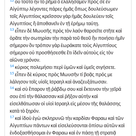
12
οὐ τοῦτο ἦν τὸ ῥῆμα ὃ ἐλαλήσαμεν πρὸς σὲ ἐν
Αἰγύπτῳ λέγοντες πάρες ἡμᾶς ὅπως δουλεύσωμεν
τοῖς Αἰγυπτίοις κρεῖσσον γὰρ ἡμᾶς δουλεύειν τοῖς
Αἰγυπτίοις ἢ ἀποθανεῖν ἐν τῇ ἐρήμῳ ταύτῃ.
13
εἶπεν δὲ Μωυσῆς πρὸς τὸν λαόν θαρσεῖτε στῆτε καὶ
ὁρᾶτε τὴν σωτηρίαν τὴν παρὰ τοῦ θεοῦ ἣν ποιήσει ἡμῖν
σήμερον ὃν τρόπον γὰρ ἑωράκατε τοὺς Αἰγυπτίους
σήμερον οὐ προσθήσεσθε ἔτι ἰδεῖν αὐτοὺς εἰς τὸν
αἰῶνα χρόνον.
14
κύριος πολεμήσει περὶ ὑμῶν καὶ ὑμεῖς σιγήσετε.
15
εἶπεν δὲ κύριος πρὸς Μωυσῆν τί βοᾷς πρός με
λάλησον τοῖς υἱοῖς Ισραηλ καὶ ἀναζευξάτωσαν.
16
καὶ σὺ ἔπαρον τῇ ῥάβδῳ σου καὶ ἔκτεινον τὴν χεῖρά
σου ἐπὶ τὴν θάλασσαν καὶ ῥῆξον αὐτήν καὶ
εἰσελθάτωσαν οἱ υἱοὶ Ισραηλ εἰς μέσον τῆς θαλάσσης
κατὰ τὸ ξηρόν.
17
καὶ ἰδοὺ ἐγὼ σκληρυνῶ τὴν καρδίαν Φαραω καὶ τῶν
Αἰγυπτίων πάντων καὶ εἰσελεύσονται ὀπίσω αὐτῶν καὶ
ἐνδοξασθήσομαι ἐν Φαραω καὶ ἐν πάσῃ τῇ στρατιᾷ