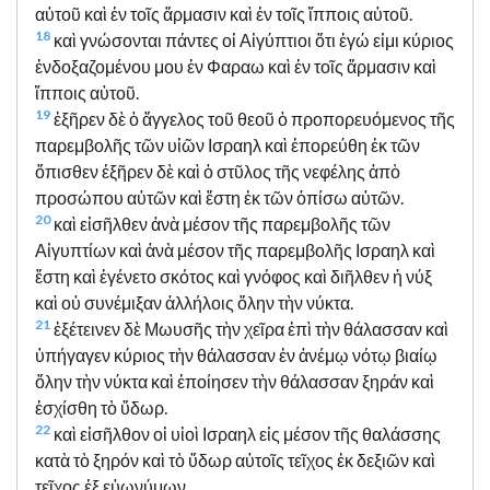
αὐτοῦ καὶ ἐν τοῖς ἅρμασιν καὶ ἐν τοῖς ἵπποις αὐτοῦ.
18
καὶ γνώσονται πάντες οἱ Αἰγύπτιοι ὅτι ἐγώ εἰμι κύριος
ἐνδοξαζομένου μου ἐν Φαραω καὶ ἐν τοῖς ἅρμασιν καὶ
ἵπποις αὐτοῦ.
19
ἐξῆρεν δὲ ὁ ἄγγελος τοῦ θεοῦ ὁ προπορευόμενος τῆς
παρεμβολῆς τῶν υἱῶν Ισραηλ καὶ ἐπορεύθη ἐκ τῶν
ὄπισθεν ἐξῆρεν δὲ καὶ ὁ στῦλος τῆς νεφέλης ἀπὸ
προσώπου αὐτῶν καὶ ἔστη ἐκ τῶν ὀπίσω αὐτῶν.
20
καὶ εἰσῆλθεν ἀνὰ μέσον τῆς παρεμβολῆς τῶν
Αἰγυπτίων καὶ ἀνὰ μέσον τῆς παρεμβολῆς Ισραηλ καὶ
ἔστη καὶ ἐγένετο σκότος καὶ γνόφος καὶ διῆλθεν ἡ νύξ
καὶ οὐ συνέμιξαν ἀλλήλοις ὅλην τὴν νύκτα.
21
ἐξέτεινεν δὲ Μωυσῆς τὴν χεῖρα ἐπὶ τὴν θάλασσαν καὶ
ὑπήγαγεν κύριος τὴν θάλασσαν ἐν ἀνέμῳ νότῳ βιαίῳ
ὅλην τὴν νύκτα καὶ ἐποίησεν τὴν θάλασσαν ξηράν καὶ
ἐσχίσθη τὸ ὕδωρ.
22
καὶ εἰσῆλθον οἱ υἱοὶ Ισραηλ εἰς μέσον τῆς θαλάσσης
κατὰ τὸ ξηρόν καὶ τὸ ὕδωρ αὐτοῖς τεῖχος ἐκ δεξιῶν καὶ
τεῖχος ἐξ εὐωνύμων.