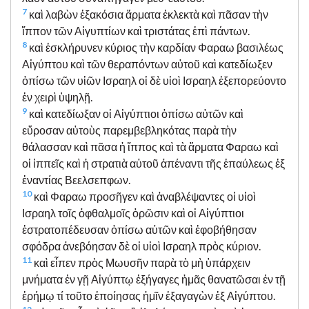
7
καὶ λαβὼν ἑξακόσια ἅρματα ἐκλεκτὰ καὶ πᾶσαν τὴν
ἵππον τῶν Αἰγυπτίων καὶ τριστάτας ἐπὶ πάντων.
8
καὶ ἐσκλήρυνεν κύριος τὴν καρδίαν Φαραω βασιλέως
Αἰγύπτου καὶ τῶν θεραπόντων αὐτοῦ καὶ κατεδίωξεν
ὀπίσω τῶν υἱῶν Ισραηλ οἱ δὲ υἱοὶ Ισραηλ ἐξεπορεύοντο
ἐν χειρὶ ὑψηλῇ.
9
καὶ κατεδίωξαν οἱ Αἰγύπτιοι ὀπίσω αὐτῶν καὶ
εὕροσαν αὐτοὺς παρεμβεβληκότας παρὰ τὴν
θάλασσαν καὶ πᾶσα ἡ ἵππος καὶ τὰ ἅρματα Φαραω καὶ
οἱ ἱππεῖς καὶ ἡ στρατιὰ αὐτοῦ ἀπέναντι τῆς ἐπαύλεως ἐξ
ἐναντίας Βεελσεπφων.
10
καὶ Φαραω προσῆγεν καὶ ἀναβλέψαντες οἱ υἱοὶ
Ισραηλ τοῖς ὀφθαλμοῖς ὁρῶσιν καὶ οἱ Αἰγύπτιοι
ἐστρατοπέδευσαν ὀπίσω αὐτῶν καὶ ἐφοβήθησαν
σφόδρα ἀνεβόησαν δὲ οἱ υἱοὶ Ισραηλ πρὸς κύριον.
11
καὶ εἶπεν πρὸς Μωυσῆν παρὰ τὸ μὴ ὑπάρχειν
μνήματα ἐν γῇ Αἰγύπτῳ ἐξήγαγες ἡμᾶς θανατῶσαι ἐν τῇ
ἐρήμῳ τί τοῦτο ἐποίησας ἡμῖν ἐξαγαγὼν ἐξ Αἰγύπτου.