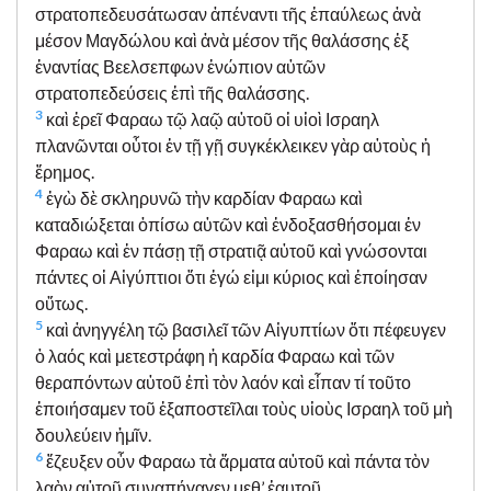
στρατοπεδευσάτωσαν ἀπέναντι τῆς ἐπαύλεως ἀνὰ
μέσον Μαγδώλου καὶ ἀνὰ μέσον τῆς θαλάσσης ἐξ
ἐναντίας Βεελσεπφων ἐνώπιον αὐτῶν
στρατοπεδεύσεις ἐπὶ τῆς θαλάσσης.
3
καὶ ἐρεῖ Φαραω τῷ λαῷ αὐτοῦ οἱ υἱοὶ Ισραηλ
πλανῶνται οὗτοι ἐν τῇ γῇ συγκέκλεικεν γὰρ αὐτοὺς ἡ
ἔρημος.
4
ἐγὼ δὲ σκληρυνῶ τὴν καρδίαν Φαραω καὶ
καταδιώξεται ὀπίσω αὐτῶν καὶ ἐνδοξασθήσομαι ἐν
Φαραω καὶ ἐν πάσῃ τῇ στρατιᾷ αὐτοῦ καὶ γνώσονται
πάντες οἱ Αἰγύπτιοι ὅτι ἐγώ εἰμι κύριος καὶ ἐποίησαν
οὕτως.
5
καὶ ἀνηγγέλη τῷ βασιλεῖ τῶν Αἰγυπτίων ὅτι πέφευγεν
ὁ λαός καὶ μετεστράφη ἡ καρδία Φαραω καὶ τῶν
θεραπόντων αὐτοῦ ἐπὶ τὸν λαόν καὶ εἶπαν τί τοῦτο
ἐποιήσαμεν τοῦ ἐξαποστεῖλαι τοὺς υἱοὺς Ισραηλ τοῦ μὴ
δουλεύειν ἡμῖν.
6
ἔζευξεν οὖν Φαραω τὰ ἅρματα αὐτοῦ καὶ πάντα τὸν
λαὸν αὐτοῦ συναπήγαγεν μεθ’ ἑαυτοῦ.