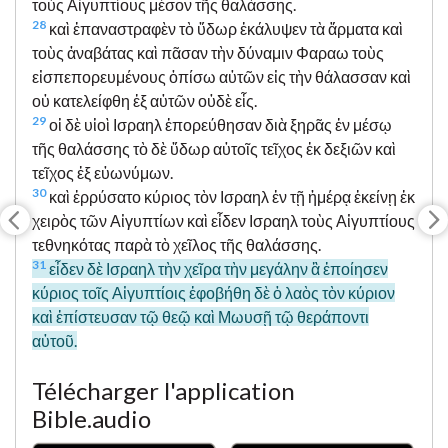
τοὺς Αἰγυπτίους μέσον τῆς θαλάσσης.
28
καὶ ἐπαναστραφὲν τὸ ὕδωρ ἐκάλυψεν τὰ ἅρματα καὶ
τοὺς ἀναβάτας καὶ πᾶσαν τὴν δύναμιν Φαραω τοὺς
εἰσπεπορευμένους ὀπίσω αὐτῶν εἰς τὴν θάλασσαν καὶ
οὐ κατελείφθη ἐξ αὐτῶν οὐδὲ εἷς.
29
οἱ δὲ υἱοὶ Ισραηλ ἐπορεύθησαν διὰ ξηρᾶς ἐν μέσῳ
τῆς θαλάσσης τὸ δὲ ὕδωρ αὐτοῖς τεῖχος ἐκ δεξιῶν καὶ
τεῖχος ἐξ εὐωνύμων.
30
καὶ ἐρρύσατο κύριος τὸν Ισραηλ ἐν τῇ ἡμέρᾳ ἐκείνῃ ἐκ
χειρὸς τῶν Αἰγυπτίων καὶ εἶδεν Ισραηλ τοὺς Αἰγυπτίους
τεθνηκότας παρὰ τὸ χεῖλος τῆς θαλάσσης.
31
εἶδεν δὲ Ισραηλ τὴν χεῖρα τὴν μεγάλην ἃ ἐποίησεν
κύριος τοῖς Αἰγυπτίοις ἐφοβήθη δὲ ὁ λαὸς τὸν κύριον
καὶ ἐπίστευσαν τῷ θεῷ καὶ Μωυσῇ τῷ θεράποντι
αὐτοῦ.
Télécharger l'application
Bible.audio