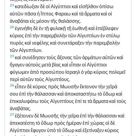
23
κατεδίωξαν δὲ οἱ Αἰγύπτιοι καὶ εἰσῆλθον ὀπίσω
αὐτῶν πᾶσα ἡ ἵππος Φαραω καὶ τὰ ἅρματα καὶ οἱ
ἀναβάται εἰς μέσον τῆς θαλάσσης.
24
ἐγενήθη δὲ ἐν τῇ φυλακῇ τῇ ἑωθινῇ καὶ ἐπέβλεψεν
κύριος ἐπὶ τὴν παρεμβολὴν τῶν Αἰγυπτίων ἐν στύλῳ
πυρὸς καὶ νεφέλης καὶ συνετάραξεν τὴν παρεμβολὴν
τῶν Αἰγυπτίων.
25
καὶ συνέδησεν τοὺς ἄξονας τῶν ἁρμάτων αὐτῶν καὶ
ἤγαγεν αὐτοὺς μετὰ βίας καὶ εἶπαν οἱ Αἰγύπτιοι
φύγωμεν ἀπὸ προσώπου Ισραηλ ὁ γὰρ κύριος πολεμεῖ
περὶ αὐτῶν τοὺς Αἰγυπτίους.
26
εἶπεν δὲ κύριος πρὸς Μωυσῆν ἔκτεινον τὴν χεῖρά
σου ἐπὶ τὴν θάλασσαν καὶ ἀποκαταστήτω τὸ ὕδωρ καὶ
ἐπικαλυψάτω τοὺς Αἰγυπτίους ἐπί τε τὰ ἅρματα καὶ τοὺς
ἀναβάτας.
27
ἐξέτεινεν δὲ Μωυσῆς τὴν χεῖρα ἐπὶ τὴν θάλασσαν καὶ
ἀπεκατέστη τὸ ὕδωρ πρὸς ἡμέραν ἐπὶ χώρας οἱ δὲ
Αἰγύπτιοι ἔφυγον ὑπὸ τὸ ὕδωρ καὶ ἐξετίναξεν κύριος