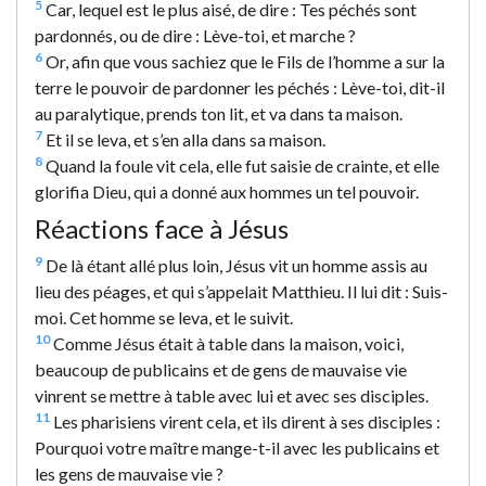
5
Car, lequel est le plus aisé, de dire : Tes péchés sont
pardonnés, ou de dire : Lève-toi, et marche ?
6
Or, afin que vous sachiez que le Fils de l’homme a sur la
terre le pouvoir de pardonner les péchés : Lève-toi, dit-il
au paralytique, prends ton lit, et va dans ta maison.
7
Et il se leva, et s’en alla dans sa maison.
8
Quand la foule vit cela, elle fut saisie de crainte, et elle
glorifia Dieu, qui a donné aux hommes un tel pouvoir.
Réactions face à Jésus
9
De là étant allé plus loin, Jésus vit un homme assis au
lieu des péages, et qui s’appelait Matthieu. Il lui dit : Suis-
moi. Cet homme se leva, et le suivit.
10
Comme Jésus était à table dans la maison, voici,
beaucoup de publicains et de gens de mauvaise vie
vinrent se mettre à table avec lui et avec ses disciples.
11
Les pharisiens virent cela, et ils dirent à ses disciples :
Pourquoi votre maître mange-t-il avec les publicains et
les gens de mauvaise vie ?