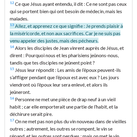
12
Ce que Jésus ayant entendu, il dit : Ce ne sont pas ceux
qui se portent bien qui ont besoin de médecin, mais les
malades.
13
Allez, et apprenez ce que signifie : Je prends plaisir à
la miséricorde, et non aux sacrifices. Car je ne suis pas
venu appeler des justes, mais des pécheurs.
14
Alors les disciples de Jean vinrent auprès de Jésus, et
dirent : Pourquoi nous et les pharisiens jeûnons-nous,
tandis que tes disciples ne jeûnent point ?
15
Jésus leur répondit : Les amis de l’époux peuvent-ils
s’affliger pendant que l’époux est avec eux ? Les jours
viendront où l’époux leur sera enlevé, et alors ils
jeûneront.
16
Personne ne met une pièce de drap neuf à un vieil
habit ; car elle emporterait une partie de l’habit, et la
déchirure serait pire.
17
On ne met pas non plus du vin nouveau dans de vieilles
outres ; autrement, les outres se rompent, le vin se
répand, et les outres sont perdues ; mais on met le vin