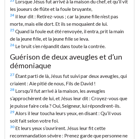
23
Lorsque Jésus fut arrivé à la maison du chef, et qu’il vit
les joueurs de flûte et la foule bruyante,
24
il leur dit : Retirez-vous ; car la jeune fille n’est pas
morte, mais elle dort. Et ils se moquaient de lui.
25
Quand la foule eut été renvoyée, il entra, prit la main
de la jeune fille, et la jeune fille se leva.
26
Le bruit s’en répandit dans toute la contrée.
Guérison de deux aveugles et d’un
démoniaque
27
Étant parti de là, Jésus fut suivi par deux aveugles, qui
criaient : Aie pitié de nous, Fils de David !
28
Lorsqu’il fut arrivé à la maison, les aveugles
s’approchèrent de lui, et Jésus leur dit : Croyez-vous que
je puisse faire cela ? Oui, Seigneur, lui répondirent-ils.
29
Alors il leur toucha leurs yeux, en disant : Qu’il vous
soit fait selon votre foi.
30
Et leurs yeux s’ouvrirent. Jésus leur fit cette
recommandation sévère : Prenez garde que personne ne