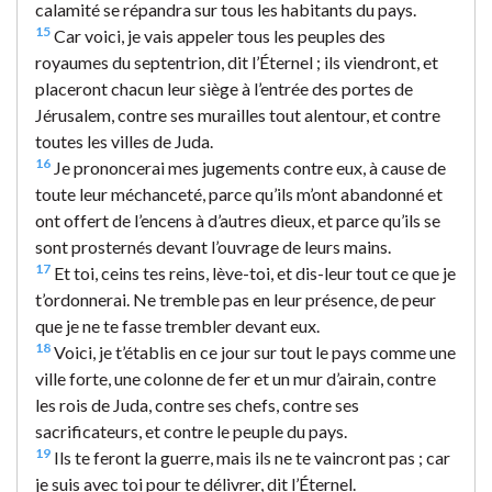
calamité se répandra sur tous les habitants du pays.
15
Car voici, je vais appeler tous les peuples des
royaumes du septentrion, dit l’Éternel ; ils viendront, et
placeront chacun leur siège à l’entrée des portes de
Jérusalem, contre ses murailles tout alentour, et contre
toutes les villes de Juda.
16
Je prononcerai mes jugements contre eux, à cause de
toute leur méchanceté, parce qu’ils m’ont abandonné et
ont offert de l’encens à d’autres dieux, et parce qu’ils se
sont prosternés devant l’ouvrage de leurs mains.
17
Et toi, ceins tes reins, lève-toi, et dis-leur tout ce que je
t’ordonnerai. Ne tremble pas en leur présence, de peur
que je ne te fasse trembler devant eux.
18
Voici, je t’établis en ce jour sur tout le pays comme une
ville forte, une colonne de fer et un mur d’airain, contre
les rois de Juda, contre ses chefs, contre ses
sacrificateurs, et contre le peuple du pays.
19
Ils te feront la guerre, mais ils ne te vaincront pas ; car
je suis avec toi pour te délivrer, dit l’Éternel.