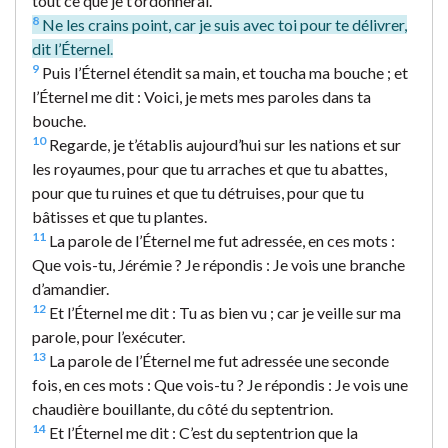
tout ce que je t’ordonnerai.
8
Ne les crains point, car je suis avec toi pour te délivrer,
dit l’Éternel.
9
Puis l’Éternel étendit sa main, et toucha ma bouche ; et
l’Éternel me dit : Voici, je mets mes paroles dans ta
bouche.
10
Regarde, je t’établis aujourd’hui sur les nations et sur
les royaumes, pour que tu arraches et que tu abattes,
pour que tu ruines et que tu détruises, pour que tu
bâtisses et que tu plantes.
11
La parole de l’Éternel me fut adressée, en ces mots :
Que vois-tu, Jérémie ? Je répondis : Je vois une branche
d’amandier.
12
Et l’Éternel me dit : Tu as bien vu ; car je veille sur ma
parole, pour l’exécuter.
13
La parole de l’Éternel me fut adressée une seconde
fois, en ces mots : Que vois-tu ? Je répondis : Je vois une
chaudière bouillante, du côté du septentrion.
14
Et l’Éternel me dit : C’est du septentrion que la