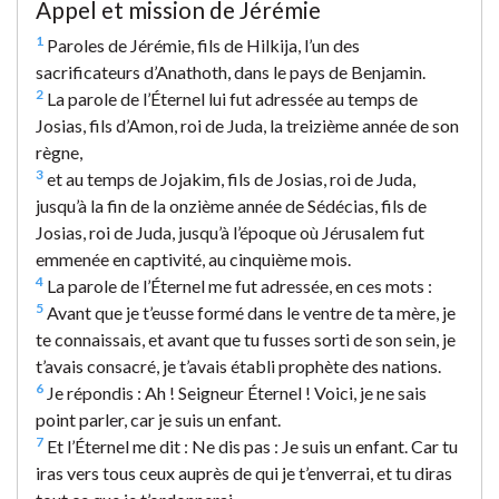
Appel et mission de Jérémie
1
Paroles de Jérémie, fils de Hilkija, l’un des
sacrificateurs d’Anathoth, dans le pays de Benjamin.
2
La parole de l’Éternel lui fut adressée au temps de
Josias, fils d’Amon, roi de Juda, la treizième année de son
règne,
3
et au temps de Jojakim, fils de Josias, roi de Juda,
jusqu’à la fin de la onzième année de Sédécias, fils de
Josias, roi de Juda, jusqu’à l’époque où Jérusalem fut
emmenée en captivité, au cinquième mois.
4
La parole de l’Éternel me fut adressée, en ces mots :
5
Avant que je t’eusse formé dans le ventre de ta mère, je
te connaissais, et avant que tu fusses sorti de son sein, je
t’avais consacré, je t’avais établi prophète des nations.
6
Je répondis : Ah ! Seigneur Éternel ! Voici, je ne sais
point parler, car je suis un enfant.
7
Et l’Éternel me dit : Ne dis pas : Je suis un enfant. Car tu
iras vers tous ceux auprès de qui je t’enverrai, et tu diras