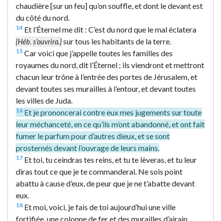
chaudière [sur un feu] qu’on souffle, et dont le devant est
du côté du nord.
14
Et l’Éternel me dit : C’est du nord que le mal éclatera
sur tous les habitants de la terre.
{Héb. s’ouvrira.}
15
Car voici que j’appelle toutes les familles des
royaumes du nord, dit l’Éternel ; ils viendront et mettront
chacun leur trône à l’entrée des portes de Jérusalem, et
devant toutes ses murailles à l’entour, et devant toutes
les villes de Juda.
16
Et je prononcerai contre eux mes jugements sur toute
leur méchanceté, en ce qu’ils m’ont abandonné, et ont fait
fumer le parfum pour d’autres dieux, et se sont
prosternés devant l’ouvrage de leurs mains.
17
Et toi, tu ceindras tes reins, et tu te lèveras, et tu leur
diras tout ce que je te commanderai. Ne sois point
abattu à cause d’eux, de peur que je ne t’abatte devant
eux.
18
Et moi, voici, je fais de toi aujourd’hui une ville
fortifiée, une colonne de fer et des murailles d’airain