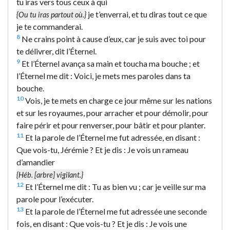
tu iras vers tous ceux à qui
je t’enverrai, et tu diras tout ce que
{Ou tu iras partout où.}
je te commanderai.
8
Ne crains point à cause d’eux, car je suis avec toi pour
te délivrer, dit l’Éternel.
9
Et l’Éternel avança sa main et toucha ma bouche ; et
l’Éternel me dit : Voici, je mets mes paroles dans ta
bouche.
10
Vois, je te mets en charge ce jour même sur les nations
et sur les royaumes, pour arracher et pour démolir, pour
faire périr et pour renverser, pour bâtir et pour planter.
11
Et la parole de l’Éternel me fut adressée, en disant :
Que vois-tu, Jérémie ? Et je dis : Je vois un rameau
d’amandier
{Héb. [arbre] vigilant.}
12
Et l’Éternel me dit : Tu as bien vu ; car je veille sur ma
parole pour l’exécuter.
13
Et la parole de l’Éternel me fut adressée une seconde
fois, en disant : Que vois-tu ? Et je dis : Je vois une