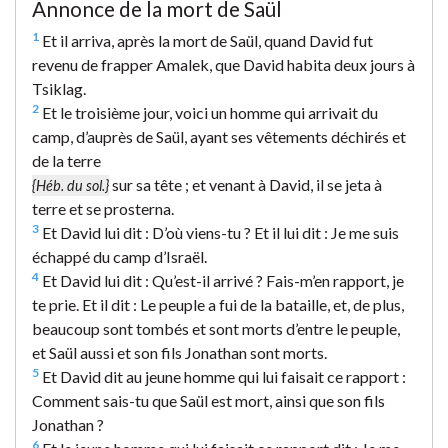
Annonce de la mort de Saül
1
Et il arriva, après la mort de Saül, quand David fut
revenu de frapper Amalek, que David habita deux jours à
Tsiklag.
2
Et le troisième jour, voici un homme qui arrivait du
camp, d’auprès de Saül, ayant ses vêtements déchirés et
de la terre
sur sa tête ; et venant à David, il se jeta à
{Héb. du sol.}
terre et se prosterna.
3
Et David lui dit : D’où viens-tu ? Et il lui dit : Je me suis
échappé du camp d’Israël.
4
Et David lui dit : Qu’est-il arrivé ? Fais-m’en rapport, je
te prie. Et il dit : Le peuple a fui de la bataille, et, de plus,
beaucoup sont tombés et sont morts d’entre le peuple,
et Saül aussi et son fils Jonathan sont morts.
5
Et David dit au jeune homme qui lui faisait ce rapport :
Comment sais-tu que Saül est mort, ainsi que son fils
Jonathan ?
6