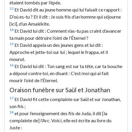
étaient tombés par l’épée.
13
Et David dit au jeune homme qui lui faisait ce rapport :
D’où es-tu ? Et il dit : Je suis fils d’un homme qui séjourne
[ici], d’un Amalékite.
14
Et David lui dit : Comment n’as-tu pas craint d’avancer
ta main pour détruire l’oint de l’Éternel ?
15
Et David appela un des jeunes gens et lui dit :
Approche et jette-toi sur lui ; lequel le frappa, et il
mourut.
16
Et David lui dit : Ton sang est sur ta tête, car ta bouche
a déposé contre toi, en disant : C’est moi qui ai fait
mourir l’oint de l’Éternel.
Oraison funèbre sur Saül et Jonathan
17
Et David fit cette complainte sur Saül et sur Jonathan,
son fils ;
18
et pour l’enseignement des fils de Juda, il dit [la
complainte de] l’Arc. Voici, elle est écrite au livre du
Juste :