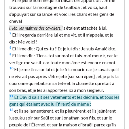
Et le jeune homme qui lui faisait ce rapport dit : Je me
trouvais sur la montagne de Guilboa ; et voici, Saül
s’appuyait sur sa lance, et voici, les chars et les gens de
cheval
s’étaient attachés à lui.
{Héb. les maîtres des cavaliers.}
7
Et il regarda derrière lui et me vit, et il m’appela, et je
dis : Me voici !
8
Et il me dit : Qui es-tu ? Et je lui dis : Je suis Amalékite.
9
Et il me dit : Tiens-toi sur moi et fais-moi mourir, car le
vertige me saisit, car toute mon âme est encore en moi.
10
Et je me tins sur lui et je le fils mourir, car je savais qu’il
ne vivrait pas après s’être jeté [sur son épée] ; et je pris la
couronne qui était sur sa tête et la chaînette qui était à
son bras, et je les ai apportées ici à mon seigneur.
11
Et David saisit ses vêtements et les déchira, et tous les
gens qui étaient avec lui [firent] de même ;
12
et ils se lamentèrent, et ils pleurèrent, et ils jeûnèrent
jusqu’au soir sur Saül et sur Jonathan, son fils, et sur le
peuple de l’Éternel, et sur la maison d’Israël, parce qu’ils