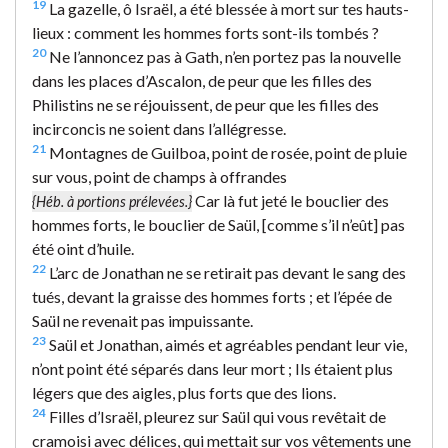
19
La gazelle, ô Israël, a été blessée à mort sur tes hauts-
lieux : comment les hommes forts sont-ils tombés ?
20
Ne l’annoncez pas à Gath, n’en portez pas la nouvelle
dans les places d’Ascalon, de peur que les filles des
Philistins ne se réjouissent, de peur que les filles des
incirconcis ne soient dans l’allégresse.
21
Montagnes de Guilboa, point de rosée, point de pluie
sur vous, point de champs à offrandes
Car là fut jeté le bouclier des
{Héb. à portions prélevées.}
hommes forts, le bouclier de Saül, [comme s’il n’eût] pas
été oint d’huile.
22
L’arc de Jonathan ne se retirait pas devant le sang des
tués, devant la graisse des hommes forts ; et l’épée de
Saül ne revenait pas impuissante.
23
Saül et Jonathan, aimés et agréables pendant leur vie,
n’ont point été séparés dans leur mort ; Ils étaient plus
légers que des aigles, plus forts que des lions.
24
Filles d’Israël, pleurez sur Saül qui vous revêtait de
cramoisi avec délices, qui mettait sur vos vêtements une