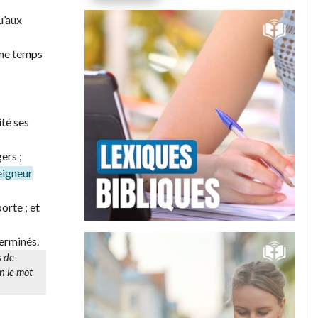
u’aux
même temps
ité ses
ers ;
eigneur
orte ; et
terminés.
s de
n le mot