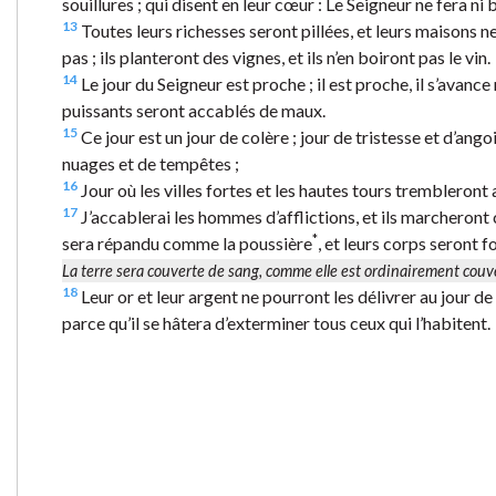
souillures ; qui disent en leur cœur : Le Seigneur ne fera ni b
13
Toutes leurs richesses seront pillées, et leurs maisons ne
pas ; ils planteront des vignes, et ils n’en boiront pas le vin.
14
Le jour du Seigneur est proche ; il est proche, il s’avance
puissants seront accablés de maux.
15
Ce jour est un jour de colère ; jour de tristesse et d’angoi
nuages et de tempêtes ;
16
Jour où les villes fortes et les hautes tours trembleront
17
J’accablerai les hommes d’afflictions, et ils marcheront
*
sera répandu comme la poussière
, et leurs corps seront 
La terre sera couverte de sang, comme elle est ordinairement couv
18
Leur or et leur argent ne pourront les délivrer au jour de
parce qu’il se hâtera d’exterminer tous ceux qui l’habitent.