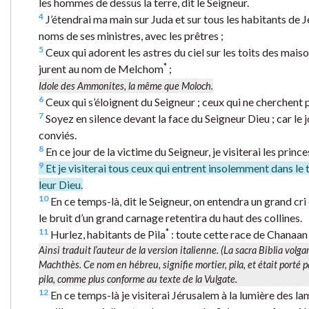
les hommes de dessus la terre, dit le Seigneur.
4
J’étendrai ma main sur Juda et sur tous les habitants de Jér
noms de ses ministres, avec les prêtres ;
5
Ceux qui adorent les astres du ciel sur les toits des mais
*
jurent au nom de Melchom
;
Idole des Ammonites, la même que Moloch.
6
Ceux qui s’éloignent du Seigneur ; ceux qui ne cherchent p
7
Soyez en silence devant la face du Seigneur Dieu ; car le jo
conviés.
8
En ce jour de la victime du Seigneur, je visiterai les princ
9
Et je visiterai tous ceux qui entrent insolemment dans le 
leur Dieu.
10
En ce temps-là, dit le Seigneur, on entendra un grand cri
le bruit d’un grand carnage retentira du haut des collines.
11
*
Hurlez, habitants de Pila
: toute cette race de Chanaan 
Ainsi traduit l’auteur de la version italienne. (
La sacra Biblia volg
Machthès. Ce nom en hébreu, signifie
mortier, pila,
et était porté 
pila,
comme plus conforme au texte de la Vulgate.
12
En ce temps-là je visiterai Jérusalem à la lumière des la