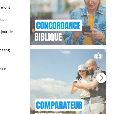
ureront
lus
 jour de
r sang
rre,