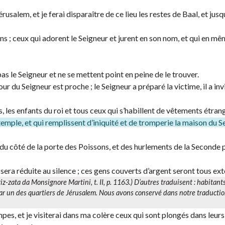
usalem, et je ferai disparaître de ce lieu les restes de Baal, et jusq
ons ; ceux qui adorent le Seigneur et jurent en son nom, et qui en 
as le Seigneur et ne se mettent point en peine de le trouver.
ur du Seigneur est proche ; le Seigneur a préparé la victime, il a inv
es, les enfants du roi et tous ceux qui s’habillent de vêtements étrang
temple, et qui remplissent d’iniquité et de tromperie la maison du S
 du côté de la porte des Poissons, et des hurlements de la Seconde p
sera réduite au silence ; ces gens couverts d’argent seront tous ex
ariz-zata da Monsignore Martini,
t. II, p. 1163.) D’autres traduisent : habitant
par un des quartiers de Jérusalem. Nous avons conservé dans notre traductio
mpes, et je visiterai dans ma colère ceux qui sont plongés dans leurs