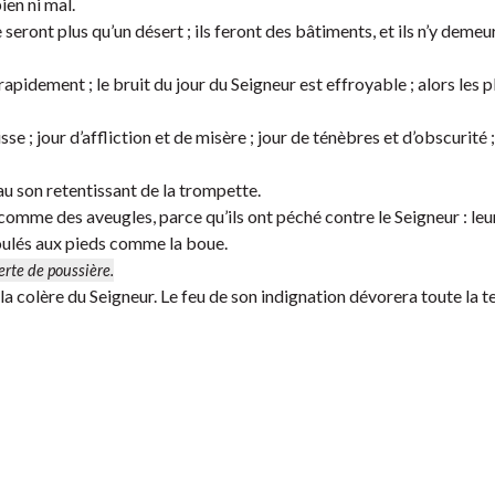
ien ni mal.
 seront plus qu’un désert ; ils feront des bâtiments, et ils n’y deme
 rapidement ; le bruit du jour du Seigneur est effroyable ; alors les p
sse ; jour d’affliction et de misère ; jour de ténèbres et d’obscurité ;
 au son retentissant de la trompette.
 comme des aveugles, parce qu’ils ont péché contre le Seigneur : leu
foulés aux pieds comme la boue.
erte de poussière.
 la colère du Seigneur. Le feu de son indignation dévorera toute la te