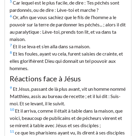
5
Car lequel est le plus facile, de dire : Tes péchés sont
pardonnés, ou de dire : Lève-toi et marche ?
6
Or, afin que vous sachiez que le fils de l’homme a le
pouvoir sur la terre de pardonner les péchés... ; alors il dit
au paralytique : Lève-toi, prends ton lit, et va dans ta
maison.
7
Et il se leva et s’en alla dans sa maison.
8
Et les foules, ayant vu cela, furent saisies de crainte, et
elles glorifièrent Dieu qui donnait un tel pouvoir aux
hommes.
Réactions face à Jésus
9
Et Jésus, passant de là plus avant, vit un homme nommé
Matthieu, assis au bureau de recette ; et il lui dit : Suis-
moi. Et se levant, il le suivit.
10
Et il arriva, comme il était à table dans la maison, que
voici, beaucoup de publicains et de pécheurs vinrent et
se mirent à table avec Jésus et ses disciples ;
11
ce que les pharisiens ayant vu, ils dirent à ses disciples