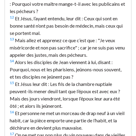
: Pourquoi votre maître mange-t-il avec les publicains et
les pécheurs ?
12
Et Jésus, l’ayant entendu, leur dit : Ceux qui sont en
bonne santé n’ont pas besoin de médecin, mais ceux qui
se portent mal.
13
Mais allez et apprenez ce que c’est que : "Je veux
miséricorde et non pas sacrifice" ; car je ne suis pas venu
appeler des justes, mais des pécheurs.
14
Alors les disciples de Jean viennent à lui, disant :
Pourquoi, nous et les pharisiens, jeûnons-nous souvent,
et tes disciples ne jeûnent pas ?
15
Et Jésus leur dit : Les fils de la chambre nuptiale
peuvent-ils mener deuil tant que l’époux est avec eux ?
Mais des jours viendront, lorsque l’époux leur aura été
ôté ; et alors ils jeûneront.
16
Et personne ne met un morceau de drap neuf à un vieil
habit, car la pièce emporte une partie de l’habit, et la
déchirure en devient plus mauvaise.
17
On ne met pas non plus du vin nouveau dans de vieilles