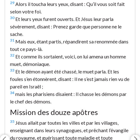
29
Alors il toucha leurs yeux, disant : Qu’il vous soit fait
selon votre foi.
30
Et leurs yeux furent ouverts. Et Jésus leur parla
sévèrement, disant : Prenez garde que personne ne le
sache.
31
Mais eux, étant partis, répandirent sa renommée dans
tout ce pays-là.
32
Et comme ils sortaient, voici, on lui amena un homme
muet, démoniaque.
33
Et le démon ayant été chassé, le muet parla. Et les
foules s’en étonnèrent, disant : Il ne s’est jamais rien vu de
pareil en Israël ;
34
mais les pharisiens disaient : Il chasse les démons par
le chef des démons.
Mission des douze apôtres
35
Jésus allait par toutes les villes et par les villages,
enseignant dans leurs synagogues, et prêchant l’évangile
du royaume, et guérissant toute maladie et toute