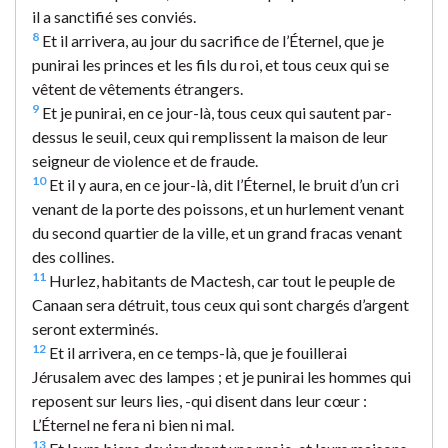
il a sanctifié ses conviés.
8
Et il arrivera, au jour du sacrifice de l’Éternel, que je
punirai les princes et les fils du roi, et tous ceux qui se
vêtent de vêtements étrangers.
9
Et je punirai, en ce jour-là, tous ceux qui sautent par-
dessus le seuil, ceux qui remplissent la maison de leur
seigneur de violence et de fraude.
10
Et il y aura, en ce jour-là, dit l’Éternel, le bruit d’un cri
venant de la porte des poissons, et un hurlement venant
du second quartier de la ville, et un grand fracas venant
des collines.
11
Hurlez, habitants de Mactesh, car tout le peuple de
Canaan sera détruit, tous ceux qui sont chargés d’argent
seront exterminés.
12
Et il arrivera, en ce temps-là, que je fouillerai
Jérusalem avec des lampes ; et je punirai les hommes qui
reposent sur leurs lies, -qui disent dans leur cœur :
L’Éternel ne fera ni bien ni mal.
13