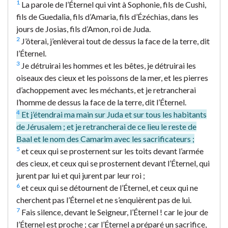
1
La parole de l’Éternel qui vint à Sophonie, fils de Cushi,
fils de Guedalia, fils d’Amaria, fils d’Ézéchias, dans les
jours de Josias, fils d’Amon, roi de Juda.
2
J’ôterai, j’enlèverai tout de dessus la face de la terre, dit
l’Éternel.
3
Je détruirai les hommes et les bêtes, je détruirai les
oiseaux des cieux et les poissons de la mer, et les pierres
d’achoppement avec les méchants, et je retrancherai
l’homme de dessus la face de la terre, dit l’Éternel.
4
Et j’étendrai ma main sur Juda et sur tous les habitants
de Jérusalem ; et je retrancherai de ce lieu le reste de
Baal et le nom des Camarim avec les sacrificateurs ;
5
et ceux qui se prosternent sur les toits devant l’armée
des cieux, et ceux qui se prosternent devant l’Éternel, qui
jurent par lui et qui jurent par leur roi ;
6
et ceux qui se détournent de l’Éternel, et ceux qui ne
cherchent pas l’Éternel et ne s’enquièrent pas de lui.
7
Fais silence, devant le Seigneur, l’Éternel ! car le jour de
l’Éternel est proche ; car l’Éternel a préparé un sacrifice,