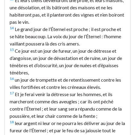
Et leurs biens deviendront une proie, et leurs maisons,
une désolation, et ils bâtiront des maisons et ne les
habiteront pas, et il planteront des vignes et n’en boiront
pas le vin.
14
Le grand jour de l’Éternel est proche ; il est proche et
se hâte beaucoup. La voix du jour de l’Éternel : l’homme
vaillant poussera là des cris amers.
15
Ce jour est un jour de fureur, un jour de détresse et
d’angoisse, un jour de dévastation et de ruine, un jour de
ténèbres et d’obscurité, un jour de nuées et d’épaisses
ténèbres,
16
un jour de trompette et de retentissement contre les
villes fortifiées et contre les créneaux élevés.
17
Et je ferai venir la détresse sur les hommes, et ils
marcheront comme des aveugles ; car ils ont péché
contre l’Éternel ; et leur sang sera répandu comme de la
poussière, et leur chair comme de la fiente ;
18
leur argent ni leur or ne pourra les délivrer au jour de la
fureur de l’Éternel ; et par le feu de sa jalousie tout le