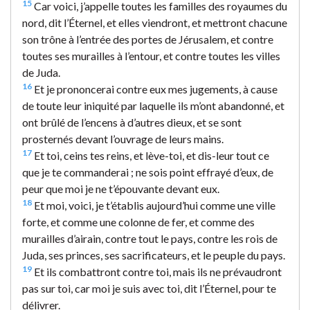
15
Car voici, j’appelle toutes les familles des royaumes du
nord, dit l’Éternel, et elles viendront, et mettront chacune
son trône à l’entrée des portes de Jérusalem, et contre
toutes ses murailles à l’entour, et contre toutes les villes
de Juda.
16
Et je prononcerai contre eux mes jugements, à cause
de toute leur iniquité par laquelle ils m’ont abandonné, et
ont brûlé de l’encens à d’autres dieux, et se sont
prosternés devant l’ouvrage de leurs mains.
17
Et toi, ceins tes reins, et lève-toi, et dis-leur tout ce
que je te commanderai ; ne sois point effrayé d’eux, de
peur que moi je ne t’épouvante devant eux.
18
Et moi, voici, je t’établis aujourd’hui comme une ville
forte, et comme une colonne de fer, et comme des
murailles d’airain, contre tout le pays, contre les rois de
Juda, ses princes, ses sacrificateurs, et le peuple du pays.
19
Et ils combattront contre toi, mais ils ne prévaudront
pas sur toi, car moi je suis avec toi, dit l’Éternel, pour te
délivrer.