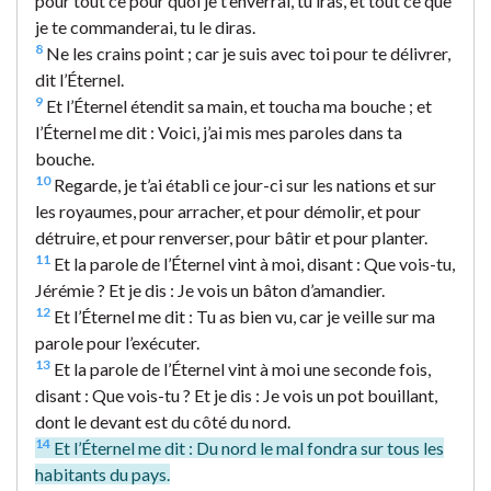
pour tout ce pour quoi je t’enverrai, tu iras, et tout ce que
je te commanderai, tu le diras.
8
Ne les crains point ; car je suis avec toi pour te délivrer,
dit l’Éternel.
9
Et l’Éternel étendit sa main, et toucha ma bouche ; et
l’Éternel me dit : Voici, j’ai mis mes paroles dans ta
bouche.
10
Regarde, je t’ai établi ce jour-ci sur les nations et sur
les royaumes, pour arracher, et pour démolir, et pour
détruire, et pour renverser, pour bâtir et pour planter.
11
Et la parole de l’Éternel vint à moi, disant : Que vois-tu,
Jérémie ? Et je dis : Je vois un bâton d’amandier.
12
Et l’Éternel me dit : Tu as bien vu, car je veille sur ma
parole pour l’exécuter.
13
Et la parole de l’Éternel vint à moi une seconde fois,
disant : Que vois-tu ? Et je dis : Je vois un pot bouillant,
dont le devant est du côté du nord.
14
Et l’Éternel me dit : Du nord le mal fondra sur tous les
habitants du pays.