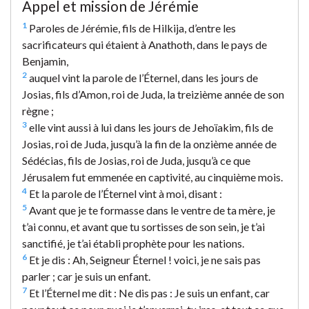
Appel et mission de Jérémie
1
Paroles de Jérémie, fils de Hilkija, d’entre les
sacrificateurs qui étaient à Anathoth, dans le pays de
Benjamin,
2
auquel vint la parole de l’Éternel, dans les jours de
Josias, fils d’Amon, roi de Juda, la treizième année de son
règne ;
3
elle vint aussi à lui dans les jours de Jehoïakim, fils de
Josias, roi de Juda, jusqu’à la fin de la onzième année de
Sédécias, fils de Josias, roi de Juda, jusqu’à ce que
Jérusalem fut emmenée en captivité, au cinquième mois.
4
Et la parole de l’Éternel vint à moi, disant :
5
Avant que je te formasse dans le ventre de ta mère, je
t’ai connu, et avant que tu sortisses de son sein, je t’ai
sanctifié, je t’ai établi prophète pour les nations.
6
Et je dis : Ah, Seigneur Éternel ! voici, je ne sais pas
parler ; car je suis un enfant.
7
Et l’Éternel me dit : Ne dis pas : Je suis un enfant, car