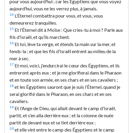
pour vous aujourd’hui ; car les Égyptiens que vous voyez
aujourd’hui, vous ne les verrez plus, à jamais.
14
L’Éternel combattra pour vous, et vous, vous
demeurerez tranquilles.
15
Et l’Éternel dit à Moïse : Que cries-tu à moi ? Parle aux
fils d’Israël, et qu’ils marchent.
16
Et toi, lève ta verge, et étends ta main sur la mer, et
fends-la ; et que les fils d’Israël entrent au milieu de la
mer à sec.
17
Et moi, voici, j’endurcirai le cœur des Égyptiens, et ils
entreront après eux ; et je me glorifierai dans le Pharaon
et en toute son armée, en ses chars et en ses cavaliers ;
18
et les Égyptiens sauront que je suis l’Éternel, quand je
serai glorifié dans le Pharaon, en ses chars et en ses
cavaliers.
19
Et l’Ange de Dieu, qui allait devant le camp d’Israël,
partit, et s’en alla derrière eux ; et la colonne de nuée
partit de devant eux et se tint derrière eux ;
20
et elle vint entre le camp des Égyptiens et le camp