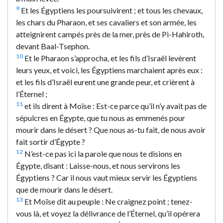
9
Et les Égyptiens les poursuivirent ; et tous les chevaux,
les chars du Pharaon, et ses cavaliers et son armée, les
atteignirent campés près de la mer, près de Pi-Hahiroth,
devant Baal-Tsephon.
10
Et le Pharaon s’approcha, et les fils d’Israël levèrent
leurs yeux, et voici, les Égyptiens marchaient après eux :
et les fils d’Israël eurent une grande peur, et crièrent à
l’Éternel ;
11
et ils dirent à Moïse : Est-ce parce qu’il n’y avait pas de
sépulcres en Égypte, que tu nous as emmenés pour
mourir dans le désert ? Que nous as-tu fait, de nous avoir
fait sortir d’Égypte ?
12
N’est-ce pas ici la parole que nous te disions en
Égypte, disant : Laisse-nous, et nous servirons les
Égyptiens ? Car il nous vaut mieux servir les Égyptiens
que de mourir dans le désert.
13
Et Moïse dit au peuple : Ne craignez point ; tenez-
vous là, et voyez la délivrance de l’Éternel, qu’il opérera