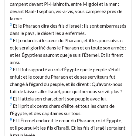
campent devant Pi-Hahiroth, entre Migdol et la mer ;
devant Baal-Tsephon, vis-à-vis, vous camperez près de
la mer.
3
Et le Pharaon dira des fils d’Israël : Ils sont embarrassés
dans le pays, le désert les a enfermés.
4
Et j’endurcirai le cœur du Pharaon, et il les poursuivra :
et je serai glorifié dans le Pharaon et en toute son armée ;
et les Égyptiens sauront que je suis l’Éternel. Et ils firent
ainsi.
5
Et il fut rapporté au roi d’Égypte que le peuple s’était
enfui ; et le cœur du Pharaon et de ses serviteurs fut
changé à l’égard du peuple, et ils dirent : Qu’avons-nous
fait de laisser aller Israël, pour qu’il ne nous servît plus ?
6
Et il attela son char, et prit son peuple avec lui.
7
Et il prit six cents chars d’élite, et tous les chars de
l’Égypte, et des capitaines sur tous.
8
Et l’Éternel endurcit le cœur du Pharaon, roi d’Égypte,
et il poursuivit les fils d’Israël. Et les fils d’Israël sortaient
à main levée.