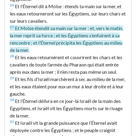
26
Et l’Éternel dit à Moïse : étends ta main sur la mer, et
les eaux retourneront sur les Égyptiens, sur leurs chars et
sur leurs cavaliers.
27
Et Moïse étendit sa main sur la mer : et, vers le matin,
la mer reprit sa force ; et les Égyptiens s’enfuirent à sa
rencontre ; et l’Éternel précipita les Égyptiens au milieu
de la mer.
28
Et les eaux retournèrent et couvrirent les chars et les
cavaliers de toute l’armée du Pharaon qui était entrée
après eux dans la mer ; il n’en resta pas même un seul.
29
Et les fils d’Israël marchèrent à sec au milieu de la mer,
et les eaux étaient pour eux un mur à leur droite et à leur
gauche.
30
Et l’Éternel délivra en ce jour-là Israël de la main des
Égyptiens, et Israël vit les Égyptiens morts sur le rivage
de la mer.
31
Et Israël vit la grande puissance que l’Éternel avait
déployée contre les Égyptiens ; et le peuple craignit