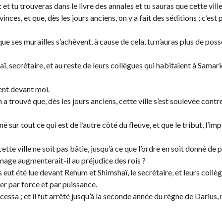
 et tu trouveras dans le livre des annales et tu sauras que cette vill
vinces, et que, dès les jours anciens, on y a fait des séditions ; c’est
que ses murailles s’achèvent, à cause de cela, tu n’auras plus de pos
ï, secrétaire, et au reste de leurs collègues qui habitaient à Samari
ent devant moi.
a trouvé que, dès les jours anciens, cette ville s’est soulevée contre 
é sur tout ce qui est de l’autre côté du fleuve, et que le tribut, l’impô
te ville ne soit pas bâtie, jusqu’à ce que l’ordre en soit donné de 
age augmenterait-il au préjudice des rois ?
 eut été lue devant Rehum et Shimshaï, le secrétaire, et leurs collègu
ser par force et par puissance.
cessa ; et il fut arrêté jusqu’à la seconde année du règne de Darius, 