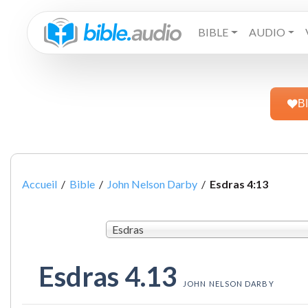
BIBLE
AUDIO
B
Accueil
/
Bible
/
John Nelson Darby
/
Esdras 4:13
Esdras
Esdras 4.13
JOHN NELSON DARBY