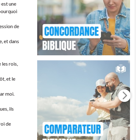
e est une
 pourquoi
session de
e, et dans
les rois,
t, et le
par moi.
es, ils
roi de