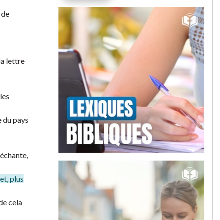
 de
a lettre
les
e du pays
méchante,
et, plus
de cela