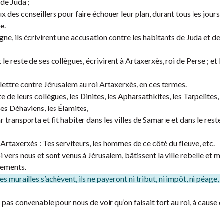
 de Juda ;
eux des conseillers pour faire échouer leur plan, durant tous les jours
e.
e, ils écrivirent une accusation contre les habitants de Juda et de
e reste de ses collègues, écrivirent à Artaxerxès, roi de Perse ; et l
 lettre contre Jérusalem au roi Artaxerxès, en ces termes.
e de leurs collègues, les Dinites, les Apharsathkites, les Tarpelites, 
les Déhaviens, les Élamites,
transporta et fit habiter dans les villes de Samarie et dans le rest
roi Artaxerxès : Tes serviteurs, les hommes de ce côté du fleuve, etc.
i vers nous et sont venus à Jérusalem, bâtissent la ville rebelle et 
ndements.
s murailles s’achèvent, ils ne payeront ni tribut, ni impôt, ni péage, 
 pas convenable pour nous de voir qu’on faisait tort au roi, à cause 