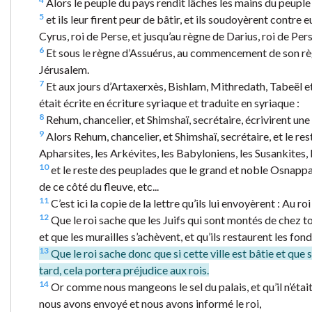
Alors le peuple du pays rendit lâches les mains du peuple
5
et ils leur firent peur de bâtir, et ils soudoyèrent contre 
Cyrus, roi de Perse, et jusqu’au règne de Darius, roi de Pers
6
Et sous le règne d’Assuérus, au commencement de son règn
Jérusalem.
7
Et aux jours d’Artaxerxès, Bishlam, Mithredath, Tabeël et l
était écrite en écriture syriaque et traduite en syriaque :
8
Rehum, chancelier, et Shimshaï, secrétaire, écrivirent une
9
Alors Rehum, chancelier, et Shimshaï, secrétaire, et le rest
Apharsites, les Arkévites, les Babyloniens, les Susankites, 
10
et le reste des peuplades que le grand et noble Osnappar 
de ce côté du fleuve, etc...
11
C’est ici la copie de la lettre qu’ils lui envoyèrent : Au 
12
Que le roi sache que les Juifs qui sont montés de chez to
et que les murailles s’achèvent, et qu’ils restaurent les fo
13
Que le roi sache donc que si cette ville est bâtie et que se
tard, cela portera préjudice aux rois.
14
Or comme nous mangeons le sel du palais, et qu’il n’était
nous avons envoyé et nous avons informé le roi,