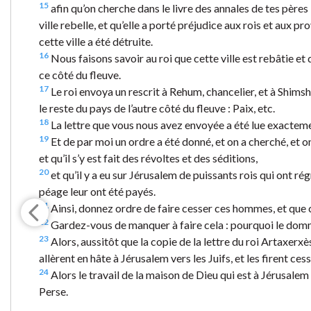
15
afin qu’on cherche dans le livre des annales de tes pères :
ville rebelle, et qu’elle a porté préjudice aux rois et aux pro
cette ville a été détruite.
16
Nous faisons savoir au roi que cette ville est rebâtie et 
ce côté du fleuve.
17
Le roi envoya un rescrit à Rehum, chancelier, et à Shimsha
le reste du pays de l’autre côté du fleuve : Paix, etc.
18
La lettre que vous nous avez envoyée a été lue exactem
19
Et de par moi un ordre a été donné, et on a cherché, et on 
et qu’il s’y est fait des révoltes et des séditions,
20
et qu’il y a eu sur Jérusalem de puissants rois qui ont régn
péage leur ont été payés.
21
Ainsi, donnez ordre de faire cesser ces hommes, et que cet
22
Gardez-vous de manquer à faire cela : pourquoi le domm
23
Alors, aussitôt que la copie de la lettre du roi Artaxerxès
allèrent en hâte à Jérusalem vers les Juifs, et les firent ces
24
Alors le travail de la maison de Dieu qui est à Jérusalem 
Perse.