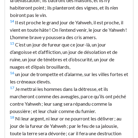
la dévastation ; ils bâtiront des maisons, et ils n’y
habiteront point ; ils planteront des vignes, et ils n’en
boiront pas le vin.
14
Il est proche le grand jour de Yahweh, il est proche, il
vient en toute hâte ! On l’entend venir, le jour de Yahweh !
L’homme brave y poussera des cris amers.
15
C’est un jour de fureur que ce jour-là, un jour
d’angoisse et d’affliction, un jour de désolation et de
ruine, un jour de ténèbres et d’obscurité, un jour de
nuages et d’épais brouillards,
16
un jour de trompette et d’alarme, sur les villes fortes et
les créneaux élevés.
17
Je mettrai les hommes dans la détresse, et ils
marcheront comme des aveugles, parce qu’ils ont péché
contre Yahweh ; leur sang sera répandu comme la
poussière ; et leur chair comme du fumier.
18
Ni leur argent, ni leur or ne pourront les délivrer ; au
jour de la fureur de Yahweh ; par le feu de sa jalousie,
toute la terre sera dévorée ; car il fera une destruction