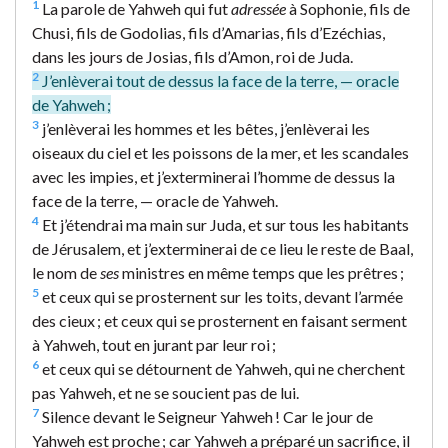
1
La parole de Yahweh qui fut
adressée
à Sophonie, fils de
Chusi, fils de Godolias, fils d’Amarias, fils d’Ezéchias,
dans les jours de Josias, fils d’Amon, roi de Juda.
2
J’enlèverai tout de dessus la face de la terre, — oracle
de Yahweh ;
3
j’enlèverai les hommes et les bêtes, j’enlèverai les
oiseaux du ciel et les poissons de la mer, et les scandales
avec les impies, et j’exterminerai l’homme de dessus la
face de la terre, — oracle de Yahweh.
4
Et j’étendrai ma main sur Juda, et sur tous les habitants
de Jérusalem, et j’exterminerai de ce lieu le reste de Baal,
le nom de
ses
ministres en même temps que les prêtres ;
5
et ceux qui se prosternent sur les toits, devant l’armée
des cieux ; et ceux qui se prosternent en faisant serment
à Yahweh, tout en jurant par leur roi ;
6
et ceux qui se détournent de Yahweh, qui ne cherchent
pas Yahweh, et ne se soucient pas de lui.
7
Silence devant le Seigneur Yahweh ! Car le jour de
Yahweh est proche ; car Yahweh a préparé un sacrifice, il