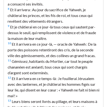
a consacré ses invités.
8
Et il arrivera : Au jour du sacrifice de Yahweh, je
châtierai les princes, et les fils de roi, et tous ceux qui
revêtent des vêtements étrangers.
9
Et je châtierai en ce jour-là tous ceux qui sautent par-
dessus le seuil, qui remplissent de violence et de fraude
la maison de leur maître.
10
Et il arrivera en ce jour-là, — oracle de Yahweh : De la
porte des poissons retentiront des cris, de la seconde
ville
des gémissements, et des collines un grand fracas.
11
Gémissez, habitants du Mortier, car tout le peuple
chananéen est anéanti, tous ceux qui sont chargés
d’argent sont exterminés.
12
Et il arrivera en ce temps-là : Je fouillerai Jérusalem
avec des lanternes, et je châtierai les hommes figés sur
leur lie, qui disent en leur cœur : « Yahweh ne fait ni bien ni
mal ! »
13
Leurs biens seront livrés au pillage, et leurs maisons à