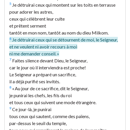
5
Je détruirai ceux qui montent sur les toits en terrasse
pour adorer les astres,
ceux qui célèbrent leur culte
et prêtent serment
tantôt en mon nom, tantôt au nom du dieu Milkom.
6
Je détruirai ceux qui se détournent de moi, le Seigneur,
et ne veulent ni avoir recours à moi
ni me demander conseil. »
7
Faites silence devant Dieu, le Seigneur,
car le jour où il interviendra est proche!
Le Seigneur a préparé un sacrifice,
il a déjà purifié ses invités.
8
« Au jour de ce sacrifice, dit le Seigneur,
je punirai les chefs, les fils du roi
et tous ceux qui suivent une mode étrangère.
9
Ce jour-là, je punirai
tous ceux qui sautent, comme des païens,
par-dessus le seuil du temple,