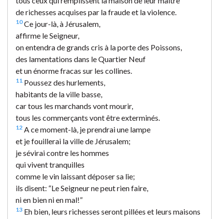
tous ceux qui remplissent la maison de leur maître
de richesses acquises par la fraude et la violence.
10
Ce jour-là, à Jérusalem,
affirme le Seigneur,
on entendra de grands cris à la porte des Poissons,
des lamentations dans le Quartier Neuf
et un énorme fracas sur les collines.
11
Poussez des hurlements,
habitants de la ville basse,
car tous les marchands vont mourir,
tous les commerçants vont être exterminés.
12
A ce moment-là, je prendrai une lampe
et je fouillerai la ville de Jérusalem;
je sévirai contre les hommes
qui vivent tranquilles
comme le vin laissant déposer sa lie;
ils disent: “Le Seigneur ne peut rien faire,
ni en bien ni en mal!”
13
Eh bien, leurs richesses seront pillées et leurs maisons