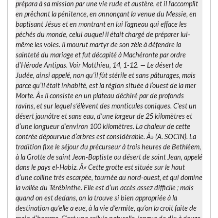
prépara à sa mission par une vie rude et austère, et il l’accomplit
en prêchant la pénitence, en annonçant la venue du Messie, en
baptisant Jésus et en montrant en lui l’agneau qui efface les
péchés du monde, celui auquel il était chargé de préparer lui-
même les voies. Il mourut martyr de son zèle à défendre la
sainteté du mariage et fut décapité à Machéronte par ordre
d’Hérode Antipas. Voir Matthieu, 14, 1-12. —
Le désert de
Judée
, ainsi appelé, non qu’il fût stérile et sans pâturages, mais
parce qu’il était inhabité, est la région située à l’ouest de la mer
Morte. Â« Il consiste en un plateau déchiré par de profonds
ravins, et sur lequel s’élèvent des monticules coniques. C’est un
désert jaunâtre et sans eau, d’une largeur de 25 kilomètres et
d’une longueur d’environ 100 kilomètres. La chaleur de cette
contrée dépourvue d’arbres est considérable. Â» (A. SOCIN). La
tradition fixe le séjour du précurseur à trois heures de Bethléem,
à la
Grotte de saint Jean-Baptiste
ou
désert de saint Jean
, appelé
dans le pays
el-Habiz
. Â« Cette grotte est située sur le haut
d’une colline très escarpée, tournée au nord-ouest, et qui domine
la vallée du Térébinthe. Elle est d’un accès assez difficile ; mais
quand on est dedans, on la trouve si bien appropriée à la
destination qu’elle a eue, à la vie d’ermite, qu’on la croit faite de