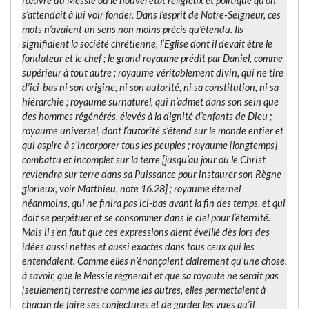
l’œuvre du Messie ou le nouvel état religieux et politique qu’on
s’attendait à lui voir fonder. Dans l’esprit de Notre-Seigneur, ces
mots n’avaient un sens non moins précis qu’étendu. Ils
signifiaient la société chrétienne, l’Eglise dont il devait être le
fondateur et le chef ; le grand royaume prédit par Daniel, comme
supérieur à tout autre ; royaume véritablement divin, qui ne tire
d’ici-bas ni son origine, ni son autorité, ni sa constitution, ni sa
hiérarchie ; royaume surnaturel, qui n’admet dans son sein que
des hommes régénérés, élevés à la dignité d’enfants de Dieu ;
royaume universel, dont l’autorité s’étend sur le monde entier et
qui aspire à s’incorporer tous les peuples ; royaume [longtemps]
combattu et incomplet sur la terre [jusqu’au jour où le Christ
reviendra sur terre
dans sa Puissance
pour instaurer son Règne
glorieux, voir Matthieu, note 16.28] ; royaume éternel
néanmoins, qui ne finira pas ici-bas avant la fin des temps, et qui
doit se perpétuer et se consommer dans le ciel pour l’éternité.
Mais il s’en faut que ces expressions aient éveillé dès lors des
idées aussi nettes et aussi exactes dans tous ceux qui les
entendaient. Comme elles n’énonçaient clairement qu’une chose,
à savoir, que le Messie régnerait et que sa royauté ne serait pas
[seulement] terrestre comme les autres, elles permettaient à
chacun de faire ses conjectures et de garder les vues qu’il