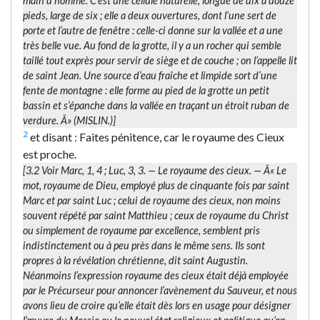
main d’homme. C’est une cellule naturelle, longue de dix à douze
pieds, large de six ; elle a deux ouvertures, dont l’une sert de
porte et l’autre de fenêtre : celle-ci donne sur la vallée et a une
très belle vue. Au fond de la grotte, il y a un rocher qui semble
taillé tout exprès pour servir de siège et de couche ; on l’appelle lit
de saint Jean. Une source d’eau fraîche et limpide sort d’une
fente de montagne : elle forme au pied de la grotte un petit
bassin et s’épanche dans la vallée en traçant un étroit ruban de
verdure. Â» (MISLIN.)]
2
et disant : Faites pénitence, car le royaume des Cieux
est proche.
[3.2 Voir Marc, 1, 4 ; Luc, 3, 3. —
Le royaume des cieux.
— Â« Le
mot,
royaume de Dieu
, employé plus de cinquante fois par saint
Marc et par saint Luc ; celui de
royaume des cieux
, non moins
souvent répété par saint Matthieu ; ceux de
royaume du Christ
ou simplement de
royaume
par excellence, semblent pris
indistinctement ou à peu près dans le même sens. Ils sont
propres à la révélation chrétienne, dit saint Augustin.
Néanmoins l’expression
royaume des cieux
était déjà employée
par le Précurseur pour annoncer l’avènement du Sauveur, et nous
avons lieu de croire qu’elle était dès lors en usage pour désigner