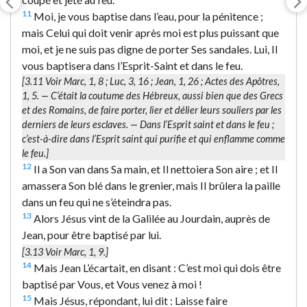
11
Moi, je vous baptise dans l’eau, pour la pénitence ;
mais Celui qui doit venir après moi est plus puissant que
moi, et je ne suis pas digne de porter Ses sandales. Lui, Il
vous baptisera dans l’Esprit-Saint et dans le feu.
[3.11 Voir Marc, 1, 8 ; Luc, 3, 16 ; Jean, 1, 26 ; Actes des Apôtres,
1, 5. — C’était la coutume des Hébreux, aussi bien que des Grecs
et des Romains, de faire porter, lier et délier leurs souliers par les
derniers de leurs esclaves. —
Dans l’Esprit saint et dans le feu
;
c’est-à-dire dans l’Esprit saint qui purifie et qui enflamme comme
le feu.]
12
Il a Son van dans Sa main, et Il nettoiera Son aire ; et Il
amassera Son blé dans le grenier, mais Il brûlera la paille
dans un feu qui ne s’éteindra pas.
13
Alors Jésus vint de la Galilée au Jourdain, auprès de
Jean, pour être baptisé par lui.
[3.13 Voir Marc, 1, 9.]
14
Mais Jean L’écartait, en disant : C’est moi qui dois être
baptisé par Vous, et Vous venez à moi !
15
Mais Jésus, répondant, lui dit : Laisse faire