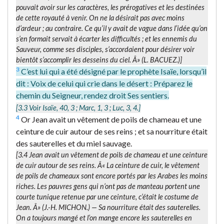
pouvait avoir sur les caractères, les prérogatives et les destinées
de cette royauté à venir. On ne la désirait pas avec moins
d’ardeur ; au contraire. Ce qu’il y avait de vague dans l’idée qu’on
s’en formait servait à écarter les difficultés ; et les ennemis du
Sauveur, comme ses disciples, s’accordaient pour désirer voir
bientôt s’accomplir les desseins du ciel. Â» (L. BACUEZ.)]
3
C’est lui qui a été désigné par le prophète Isaïe, lorsqu’il
dit : Voix de celui qui crie dans le désert : Préparez le
chemin du Seigneur, rendez droit Ses sentiers.
[3.3 Voir Isaïe, 40, 3 ; Marc, 1, 3 ; Luc, 3, 4.]
4
Or Jean avait un vêtement de poils de chameau et une
ceinture de cuir autour de ses reins ; et sa nourriture était
des sauterelles et du miel sauvage.
[3.4
Jean avait un vêtement de poils de chameau et une ceinture
de cuir autour de ses reins.
Â« La ceinture de cuir, le vêtement
de poils de chameaux sont encore portés par les Arabes les moins
riches. Les pauvres gens qui n’ont pas de manteau portent une
courte tunique retenue par une ceinture, c’était le costume de
Jean. Â» (J.-H. MICHON.) —
Sa nourriture était des sauterelles.
On a toujours mangé et l’on mange encore les sauterelles en