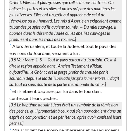
Orient. Elles sont plus grosses que celles de nos contrées. On
enlève les pattes et les ailes et on les prépare des manières les
plus diverses. Elles ont un goût qui approche de celui de
l’écrevisse ou du homard. Les rois d’Assyrie en exigeaient comme
tribut des peuples qu’ils avaient soumis. —
Du miel sauvage.
Il
abonde dans le désert de Judée où les abeilles sauvages le
produisent dans les trous des rochers.]
5
Alors Jérusalem, et toute la Judée, et tout le pays des
environs du Jourdain, venaient à lui ;
[3.5 Voir Marc, 1, 5. —
Tout le pays autour du Jourdain.
C’est-à-
dire la région appelée dans l’Ancien Testament
Kikkar
,
aujourd’hui le Ghôr ; c’est la gorge profonde creusée par le
Jourdain depuis le lac de Tibériade jusqu’à la mer Morte. Il s’agit
surtout ici sans doute de la partie méridionale du Ghôr.]
6
et ils étaient baptisés par lui dans le Jourdain,
confessant leurs péchés.
[3.6 Le baptême de saint Jean était un symbole de la rémission
des péchés, qu’il promettait à ceux qui s’en approchaient dans un
esprit de componction et de pénitence, après avoir confessé leurs
péchés.]
7
Mais voyant beaucoup de pharisiens et de saduccéens