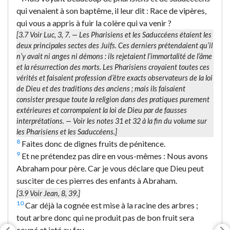
qui venaient à son baptême, il leur dit : Race de vipères,
qui vous a appris à fuir la colère qui va venir ?
[3.7 Voir Luc, 3, 7. — Les Pharisiens et les Saduccéens étaient les
deux principales sectes des Juifs. Ces derniers prétendaient qu’il
n’y avait ni anges ni démons : ils rejetaient l’immortalité de l’âme
et la résurrection des morts. Les Pharisiens croyaient toutes ces
vérités et faisaient profession d’être exacts observateurs de la loi
de Dieu et des traditions des anciens ; mais ils faisaient
consister presque toute la religion dans des pratiques purement
extérieures et corrompaient la loi de Dieu par de fausses
interprétations. — Voir les notes 31 et 32 à la fin du volume sur
les Pharisiens et les Saduccéens.]
8
Faites donc de dignes fruits de pénitence.
9
Et ne prétendez pas dire en vous-mêmes : Nous avons
Abraham pour père. Car je vous déclare que Dieu peut
susciter de ces pierres des enfants à Abraham.
[3.9 Voir Jean, 8, 39.]
10
Car déjà la cognée est mise à la racine des arbres ;
tout arbre donc qui ne produit pas de bon fruit sera
coupé et jeté au feu.