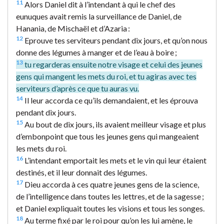
11
Alors Daniel dit à l’intendant à qui le chef des
eunuques avait remis la surveillance de Daniel, de
Hanania, de Mischaël et d’Azaria :
12
Eprouve tes serviteurs pendant dix jours, et qu’on nous
donne des légumes à manger et de l’eau à boire ;
13
tu regarderas ensuite notre visage et celui des jeunes
gens qui mangent les mets du roi, et tu agiras avec tes
serviteurs d’après ce que tu auras vu.
14
Il leur accorda ce qu’ils demandaient, et les éprouva
pendant dix jours.
15
Au bout de dix jours, ils avaient meilleur visage et plus
d’embonpoint que tous les jeunes gens qui mangeaient
les mets du roi.
16
L’intendant emportait les mets et le vin qui leur étaient
destinés, et il leur donnait des légumes.
17
Dieu accorda à ces quatre jeunes gens de la science,
de l’intelligence dans toutes les lettres, et de la sagesse ;
et Daniel expliquait toutes les visions et tous les songes.
18
Au terme fixé par le roi pour qu’on les lui amène, le