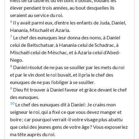
mets de sa table et du vin dont il buvait, voulant les
élever pendant trois années, au bout desquelles ils
seraient au service du roi.
6
Il y avait parmi eux, d’entre les enfants de Juda, Daniel,
Hanania, Mischaël et Azaria.
7
Le chef des eunuques leur donna des noms, à Daniel
celui de Beltschatsar, à Hanania celui de Schadrac, à
Mischaël celui de Méschac, et à Azaria celui d’Abed-
Nego.
8
Daniel résolut de ne pas se souiller par les mets du roi
et par le vin dont le roi buvait, et il pria le chef des
eunuques de ne pas l’obliger à se souiller.
9
Dieu fit trouver à Daniel faveur et grâce devant le chef
des eunuques.
10
Le chef des eunuques dit à Daniel : Je crains mon
seigneur le roi, qui a fixé ce que vous devez manger et
boire ; car pourquoi verrait-il votre visage plus abattu
que celui des jeunes gens de votre âge ? Vous exposeriez
ma tête auprès du roi.