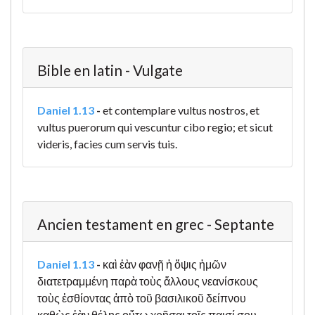
Bible en latin - Vulgate
Daniel 1.13
-
et contemplare vultus nostros, et
vultus puerorum qui vescuntur cibo regio; et sicut
videris, facies cum servis tuis.
Ancien testament en grec - Septante
Daniel 1.13
-
καὶ ἐὰν φανῇ ἡ ὄψις ἡμῶν
διατετραμμένη παρὰ τοὺς ἄλλους νεανίσκους
τοὺς ἐσθίοντας ἀπὸ τοῦ βασιλικοῦ δείπνου
καθὼς ἐὰν θέλῃς οὕτω χρῆσαι τοῖς παισί σου.