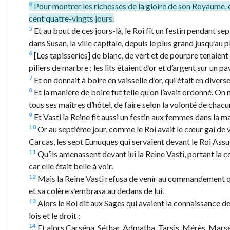
4
Pour montrer les richesses de la gloire de son Royaume, et
cent quatre-vingts jours.
5
Et au bout de ces jours-là, le Roi fît un festin pendant sep
dans Susan, la ville capitale, depuis le plus grand jusqu’au pl
6
[Les tapisseries] de blanc, de vert et de pourpre tenaient 
piliers de marbre ; les lits étaient d’or et d’argent sur un
7
Et on donnait à boire en vaisselle d’or, qui était en divers
8
Et la manière de boire fut telle qu’on l’avait ordonné. O
tous ses maîtres d’hôtel, de faire selon la volonté de chacu
9
Et Vasti la Reine fit aussi un festin aux femmes dans la ma
10
Or au septième jour, comme le Roi avait le cœur gai de
Carcas, les sept Eunuques qui servaient devant le Roi Assu
11
Qu’ils amenassent devant lui la Reine Vasti, portant la c
car elle était belle à voir.
12
Mais la Reine Vasti refusa de venir au commandement que l
et sa colère s’embrasa au dedans de lui.
13
Alors le Roi dit aux Sages qui avaient la connaissance d
lois et le droit ;
14
Et alors Carséna, Séthar, Admatha, Tarsis, Mérès, Mars