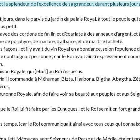
 la splendeur de l’excellence de sa grandeur, durant plusieurs jours 
t jours, dans le parvis du jardin du palais Royal, à tout le peuple qui
us petit.
avec des cordons de fin lin et d’écarlate à des anneaux d’argent, et 
 pavé de porphyre, de marbre, d’albâtre, et de marbre tacheté.
es façons ; et il y avait du vin Royal en abondance, selon l’opulence d
n ne contraignait personne ; car le Roi avait ainsi expressément co
n.
ison Royale, qui [était] au Roi Assuérus.
 vin, il commanda à Méhuman, Bizta, Harbona, Bigtha, Abagtha, Zét
érus,
ouronne Royale, afin de faire voir sa beauté aux peuples et aux Seig
e Roi lui fit faire par les Eunuques ; et le Roi se mit en fort grand
es temps, (car le Roi communiquait ainsi avec tous ceux qui connais
éna, [et] Mémucan, sept Seigneurs de Perse et de Médie, étaient p