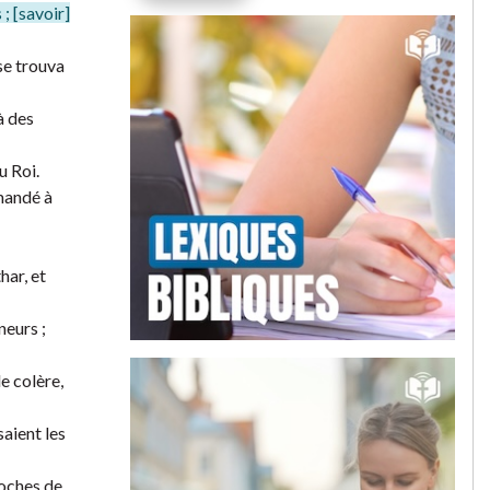
; [savoir]
 se trouva
à des
u Roi.
mmandé à
har, et
neurs ;
e colère,
saient les
roches de