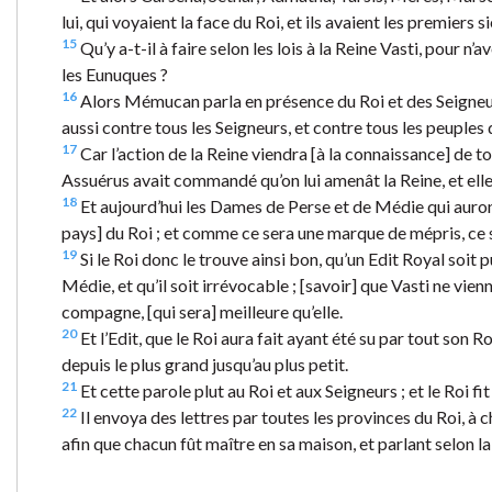
lui, qui voyaient la face du Roi, et ils avaient les premiers
15
Qu’y a-t-il à faire selon les lois à la Reine Vasti, pour 
les Eunuques ?
16
Alors Mémucan parla en présence du Roi et des Seigneurs,
aussi contre tous les Seigneurs, et contre tous les peuples
17
Car l’action de la Reine viendra [à la connaissance] de t
Assuérus avait commandé qu’on lui amenât la Reine, et elle 
18
Et aujourd’hui les Dames de Perse et de Médie qui auront
pays] du Roi ; et comme ce sera une marque de mépris, ce 
19
Si le Roi donc le trouve ainsi bon, qu’un Edit Royal soit p
Médie, et qu’il soit irrévocable ; [savoir] que Vasti ne vie
compagne, [qui sera] meilleure qu’elle.
20
Et l’Edit, que le Roi aura fait ayant été su par tout son
depuis le plus grand jusqu’au plus petit.
21
Et cette parole plut au Roi et aux Seigneurs ; et le Roi f
22
Il envoya des lettres par toutes les provinces du Roi, à 
afin que chacun fût maître en sa maison, et parlant selon l