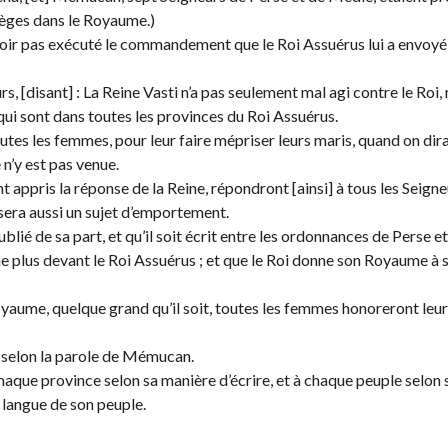
 sièges dans le Royaume.)
n’avoir pas exécuté le commandement que le Roi Assuérus lui a envoyé
 [disant] : La Reine Vasti n’a pas seulement mal agi contre le Roi,
 qui sont dans toutes les provinces du Roi Assuérus.
outes les femmes, pour leur faire mépriser leurs maris, quand on dira
n’y est pas venue.
 appris la réponse de la Reine, répondront [ainsi] à tous les Seigne
sera aussi un sujet d’emportement.
ublié de sa part, et qu’il soit écrit entre les ordonnances de Perse et
nne plus devant le Roi Assuérus ; et que le Roi donne son Royaume à 
 Royaume, quelque grand qu’il soit, toutes les femmes honoreront leur
it selon la parole de Mémucan.
chaque province selon sa manière d’écrire, et à chaque peuple selon 
a langue de son peuple.