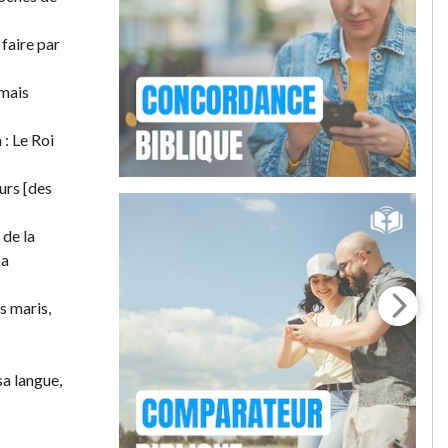
 faire par
 mais
 : Le Roi
urs [des
 de la
sa
s maris,
sa langue,