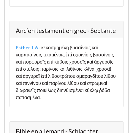
Ancien testament en grec - Septante
Esther 1.6
-
κεκοσμημένῃ βυσσίνοις καὶ
καρπασίνοις τεταμένοις ἐπὶ σχοινίοις βυσσίνοις
καὶ πορφυροῖς ἐπὶ κύβοις χρυσοῖς καὶ ἀργυροῖς
ἐπὶ στύλοις παρίνοις καὶ λιθίνοις κλῖναι χρυσαῖ
καὶ ἀργυραῖ ἐπὶ λιθοστρώτου σμαραγδίτου λίθου
καὶ πιννίνου καὶ παρίνου λίθου καὶ στρωμναὶ
διαφανεῖς ποικίλως διηνθισμέναι κύκλῳ ῥόδα
πεπασμένα.
Bible en allemand - Schlachter