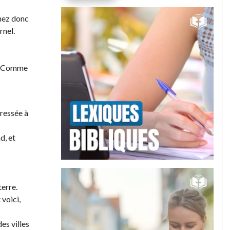
enez donc
rnel.
t : Comme
dressée à
d, et
terre.
 voici,
es villes