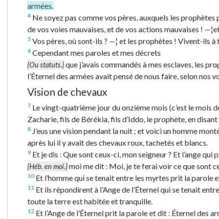
armées.
4
Ne soyez pas comme vos pères, auxquels les prophètes pré
de vos voies mauvaises, et de vos actions mauvaises ! —¦et il
5
Vos pères, où sont-ils ? —¦ et les prophètes ! Vivent-ils à 
6
Cependant mes paroles et mes décrets
que j’avais commandés à mes esclaves, les prophè
{Ou statuts.}
l’Éternel des armées avait pensé de nous faire, selon nos voi
Vision de chevaux
7
Le vingt-quatrième jour du onzième mois (c’est le mois de 
Zacharie, fils de Bérékia, fils d’Iddo, le prophète, en disant 
8
J’eus une vision pendant la nuit ; et voici un homme monté 
après lui il y avait des chevaux roux, tachetés et blancs.
9
Et je dis : Que sont ceux-ci, mon seigneur ? Et l’ange qui p
moi me dit : Moi, je te ferai voir ce que sont c
{Héb. en moi.}
10
Et l’homme qui se tenait entre les myrtes prit la parole e
11
Et ils répondirent à l’Ange de l’Éternel qui se tenait ent
toute la terre est habitée et tranquille.
12
Et l’Ange de l’Éternel prit la parole et dit : Éternel des