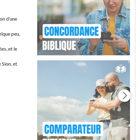
ion d’une
elque peu,
es, et le
 Sion, et