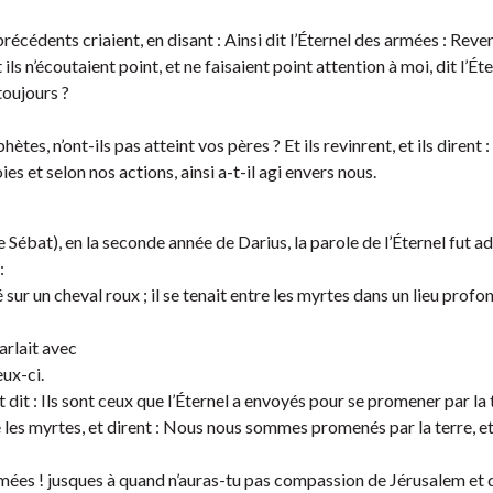
cédents criaient, en disant : Ainsi dit l’Éternel des armées : Rev
s n’écoutaient point, et ne faisaient point attention à moi, dit l’Éte
toujours ?
tes, n’ont-ils pas atteint vos pères ? Et ils revinrent, et ils diren
es et selon nos actions, ainsi a-t-il agi envers nous.
Sébat), en la seconde année de Darius, la parole de l’Éternel fut a
:
sur un cheval roux ; il se tenait entre les myrtes dans un lieu profon
arlait avec
eux-ci.
t dit : Ils sont ceux que l’Éternel a envoyés pour se promener par la 
re les myrtes, et dirent : Nous nous sommes promenés par la terre, et
 armées ! jusques à quand n’auras-tu pas compassion de Jérusalem et d