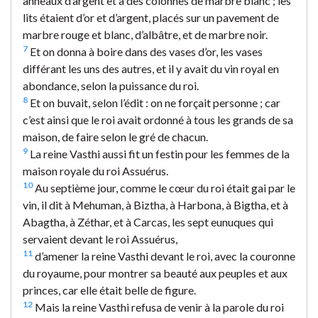
anneaux d’argent et à des colonnes de marbre blanc ; les
lits étaient d’or et d’argent, placés sur un pavement de
marbre rouge et blanc, d’albâtre, et de marbre noir.
7
Et on donna à boire dans des vases d’or, les vases
différant les uns des autres, et il y avait du vin royal en
abondance, selon la puissance du roi.
8
Et on buvait, selon l’édit : on ne forçait personne ; car
c’est ainsi que le roi avait ordonné à tous les grands de sa
maison, de faire selon le gré de chacun.
9
La reine Vasthi aussi fit un festin pour les femmes de la
maison royale du roi Assuérus.
10
Au septième jour, comme le cœur du roi était gai par le
vin, il dit à Mehuman, à Biztha, à Harbona, à Bigtha, et à
Abagtha, à Zéthar, et à Carcas, les sept eunuques qui
servaient devant le roi Assuérus,
11
d’amener la reine Vasthi devant le roi, avec la couronne
du royaume, pour montrer sa beauté aux peuples et aux
princes, car elle était belle de figure.
12
Mais la reine Vasthi refusa de venir à la parole du roi