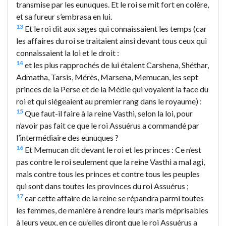
transmise par les eunuques. Et le roi se mit fort en colère,
et sa fureur s’embrasa en lui.
13
Et le roi dit aux sages qui connaissaient les temps (car
les affaires du roi se traitaient ainsi devant tous ceux qui
connaissaient la loi et le droit :
14
et les plus rapprochés de lui étaient Carshena, Shéthar,
Admatha, Tarsis, Mérès, Marsena, Memucan, les sept
princes de la Perse et de la Médie qui voyaient la face du
roi et qui siégeaient au premier rang dans le royaume) :
15
Que faut-il faire à la reine Vasthi, selon la loi, pour
n’avoir pas fait ce que le roi Assuérus a commandé par
l’intermédiaire des eunuques ?
16
Et Memucan dit devant le roi et les princes : Ce n’est
pas contre le roi seulement que la reine Vasthi a mal agi,
mais contre tous les princes et contre tous les peuples
qui sont dans toutes les provinces du roi Assuérus ;
17
car cette affaire de la reine se répandra parmi toutes
les femmes, de manière à rendre leurs maris méprisables
à leurs yeux, en ce qu’elles diront que le roi Assuérus a