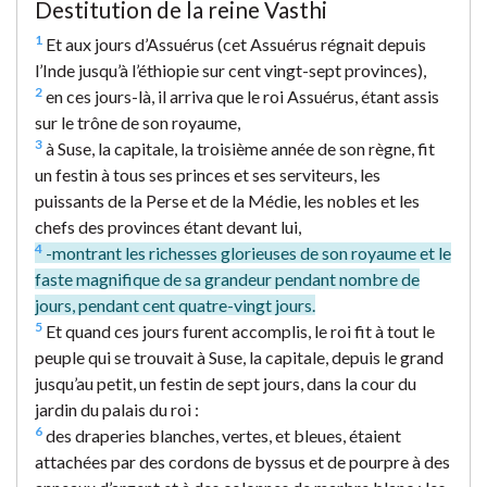
Destitution de la reine Vasthi
1
Et aux jours d’Assuérus (cet Assuérus régnait depuis
l’Inde jusqu’à l’éthiopie sur cent vingt-sept provinces),
2
en ces jours-là, il arriva que le roi Assuérus, étant assis
sur le trône de son royaume,
3
à Suse, la capitale, la troisième année de son règne, fit
un festin à tous ses princes et ses serviteurs, les
puissants de la Perse et de la Médie, les nobles et les
chefs des provinces étant devant lui,
4
-montrant les richesses glorieuses de son royaume et le
faste magnifique de sa grandeur pendant nombre de
jours, pendant cent quatre-vingt jours.
5
Et quand ces jours furent accomplis, le roi fit à tout le
peuple qui se trouvait à Suse, la capitale, depuis le grand
jusqu’au petit, un festin de sept jours, dans la cour du
jardin du palais du roi :
6
des draperies blanches, vertes, et bleues, étaient
attachées par des cordons de byssus et de pourpre à des