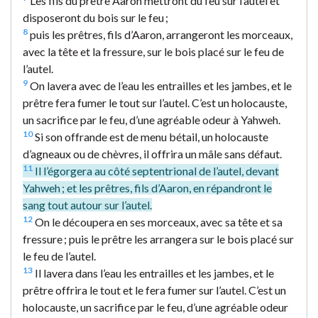
Les fils du prêtre Aaron mettront du feu sur l’autel et
disposeront du bois sur le feu ;
8
puis les prêtres, fils d’Aaron, arrangeront les morceaux,
avec la tête et la fressure, sur le bois placé sur le feu de
l’autel.
9
On lavera avec de l’eau les entrailles et les jambes, et le
prêtre fera fumer le tout sur l’autel. C’est un holocauste,
un sacrifice par le feu, d’une agréable odeur à Yahweh.
10
Si son offrande est de menu bétail, un holocauste
d’agneaux ou de chèvres, il offrira un mâle sans défaut.
11
Il l’égorgera au côté septentrional de l’autel, devant
Yahweh ; et les prêtres, fils d’Aaron, en répandront le
sang tout autour sur l’autel.
12
On le découpera en ses morceaux, avec sa tête et sa
fressure ; puis le prêtre les arrangera sur le bois placé sur
le feu de l’autel.
13
Il lavera dans l’eau les entrailles et les jambes, et le
prêtre offrira le tout et le fera fumer sur l’autel. C’est un
holocauste, un sacrifice par le feu, d’une agréable odeur