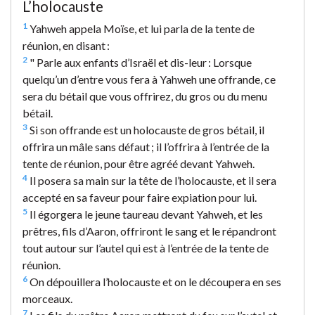
L’holocauste
1
Yahweh appela Moïse, et lui parla de la tente de
réunion, en disant :
2
" Parle aux enfants d’Israël et dis-leur : Lorsque
quelqu’un d’entre vous fera à Yahweh une offrande, ce
sera du bétail que vous offrirez, du gros ou du menu
bétail.
3
Si son offrande est un holocauste de gros bétail, il
offrira un mâle sans défaut ; il l’offrira à l’entrée de la
tente de réunion, pour être agréé devant Yahweh.
4
Il posera sa main sur la tête de l’holocauste, et il sera
accepté en sa faveur pour faire expiation pour lui.
5
Il égorgera le jeune taureau devant Yahweh, et les
prêtres, fils d’Aaron, offriront le sang et le répandront
tout autour sur l’autel qui est à l’entrée de la tente de
réunion.
6
On dépouillera l’holocauste et on le découpera en ses
morceaux.
7