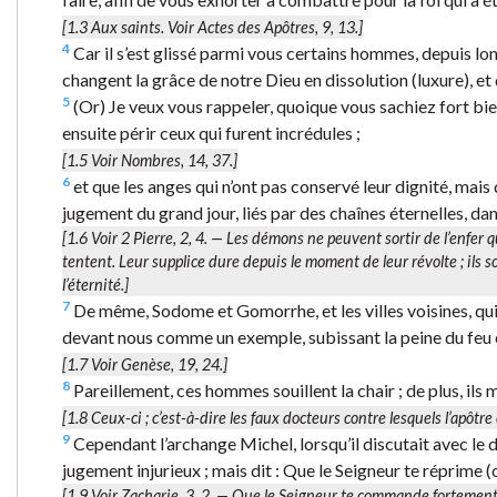
[1.3
Aux saints.
Voir Actes des Apôtres, 9, 13.]
4
Car il s’est glissé parmi vous certains hommes, depuis l
changent la grâce de notre Dieu en dissolution (luxure), et
5
(Or) Je veux vous rappeler, quoique vous sachiez fort bien
ensuite périr ceux qui furent incrédules ;
[1.5 Voir Nombres, 14, 37.]
6
et que les anges qui n’ont pas conservé leur dignité, mais
jugement du grand jour, liés par des chaînes éternelles, dan
[1.6 Voir 2 Pierre, 2, 4. — Les démons ne peuvent sortir de l’enfer
tentent. Leur supplice dure depuis le moment de leur révolte ; ils 
l’éternité.]
7
De même, Sodome et Gomorrhe, et les villes voisines, qui 
devant nous comme un exemple, subissant la peine du feu 
[1.7 Voir Genèse, 19, 24.]
8
Pareillement, ces hommes souillent la chair ; de plus, ils m
[1.8
Ceux-ci
; c’est-à-dire les faux docteurs contre lesquels l’apôtre
9
Cependant l’archange Michel, lorsqu’il discutait avec le di
jugement injurieux ; mais dit : Que le Seigneur te réprime
[1.9 Voir Zacharie, 3, 2. —
Que le Seigneur te commande
fortement,