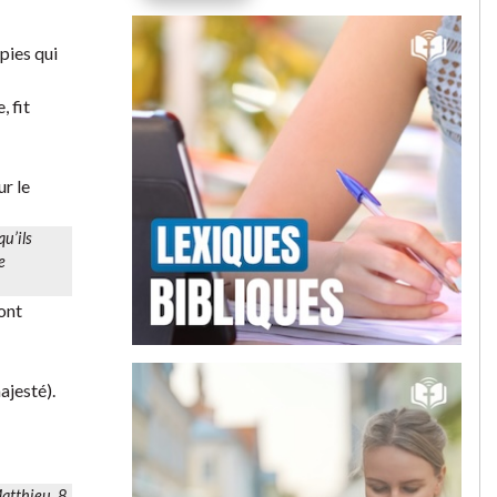
pies qui
, fit
ur le
qu’ils
e
ont
ajesté).
atthieu, 8,