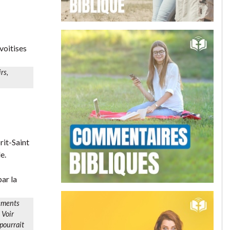
voitises
irs
,
rit-Saint
e.
par la
tements
 Voir
 pourrait