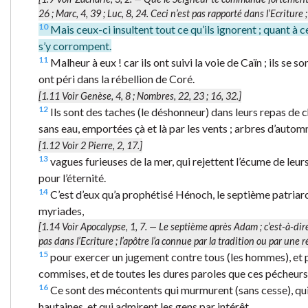
26 ; Marc, 4, 39 ; Luc, 8, 24. Ceci n’est pas rapporté dans l’Ecriture ;
10
Mais ceux-ci insultent tout ce qu’ils ignorent ; quant à 
s’y corrompent.
11
Malheur à eux ! car ils ont suivi la voie de Caïn ; ils se s
ont péri dans la rébellion de Coré.
[1.11 Voir Genèse, 4, 8 ; Nombres, 22, 23 ; 16, 32.]
12
Ils sont des taches (le déshonneur) dans leurs repas de 
sans eau, emportées çà et là par les vents ; arbres d’automn
[1.12 Voir 2 Pierre, 2, 17.]
13
vagues furieuses de la mer, qui rejettent l’écume de leu
pour l’éternité.
14
C’est d’eux qu’a prophétisé Hénoch, le septième patriarch
myriades,
[1.14 Voir Apocalypse, 1, 7. —
Le septième après Adam
; c’est-à-di
pas dans l’Ecriture ; l’apôtre l’a connue par la tradition ou par une 
15
pour exercer un jugement contre tous (les hommes), et p
commises, et de toutes les dures paroles que ces pécheurs 
16
Ce sont des mécontents qui murmurent (sans cesse), qui
hautaines, et qui admirent les gens par intérêt.