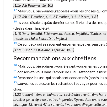
[1.16 Voir Psaumes, 16, 10.]
17
Mais vous, bien-aimés, rappelez-vous les choses qui ont
[1.17 Voir 1 Timothée, 4, 1 ; 2 Timothée, 3, 1 ; 2 Pierre, 3, 3.]
18
ils vous disaient qu’au dernier temps il viendra des moq
(désirs dans l’impiété).
[1.18
Dans l’impiété
; littéralement,
dans les impiétés
. D’autres, s
traduisent :
Selon leurs désirs impies
.]
19
Ce sont eux qui se séparent eux-mêmes, êtres sensuels (h
[1.19
L’Esprit
; c’est-à-dire l’Esprit de Dieu.]
Recommandations aux chrétiens
20
Mais vous, bien-aimés, vous élevant vous-mêmes comme un
21
conservez-vous dans l’amour de Dieu, attendant la misér
22
Reprenez les uns, qui paraissent condamnés (après les a
23
sauvez les autres, en les retirant du feu ; ayez pour les a
chair.
[1.23
Prenant même en haine
, etc. ; c’est-à-dire ayant même horre
souillées par la lèpre ou d’autres impuretés légales, dont on ne pou
Lévitique, 13, verset 47 et suivants. Il veut donc dire par cette c