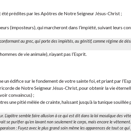
 été prédites par les Apôtres de Notre Seigneur Jésus-Christ ;
ueurs (imposteurs), qui marcheront dans l’impiété, suivant leurs con
e conformant au grec, qui porte
des impiétés
, au génitif, comme régime de
dés
ommes de vie animale), n’ayant pas l’Esprit.
 édifice sur le fondement de votre sainte foi, et priant par l’Esp
icorde de Notre Seigneur Jésus-Christ, pour obtenir la vie éternell
voir convaincus) ;
utres une pitié mêlée de crainte, haïssant jusqu’à la tunique souillée 
ur. L’apôtre semble faire allusion à ce qui est dit dans la loi mosaïque des vê
vait se purifier qu’en lavant non seulement le corps, mais encore le vêtement.
omparaison : Fuyez avec le plus grand soin même les apparences de tout ce qui