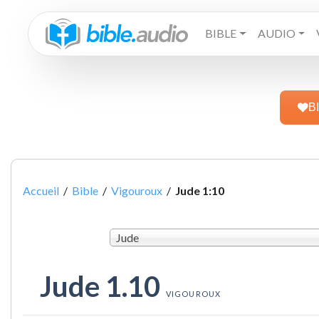
BIBLE
AUDIO
B
Accueil
/
Bible
/
Vigouroux
/
Jude 1:10
Jude
Jude 1.10
VIGOUROUX