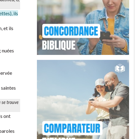
tes), ils
 et ils
; nuées
servée
 saintes
e se trouve
ls ont
paroles