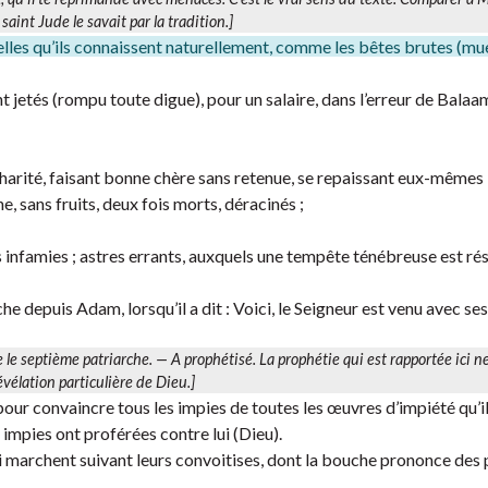
 saint Jude le savait par la tradition.]
celles qu’ils connaissent naturellement, comme les bêtes brutes (muet
ont jetés (rompu toute digue), pour un salaire, dans l’erreur de Balaam,
charité, faisant bonne chère sans retenue, se repaissant eux-mêmes 
e, sans fruits, deux fois morts, déracinés ;
rs infamies ; astres errants, auxquels une tempête ténébreuse est ré
e depuis Adam, lorsqu’il a dit : Voici, le Seigneur est venu avec ses
re le septième patriarche. —
A prophétisé.
La prophétie qui est rapportée ici n
révélation particulière de Dieu.]
our convaincre tous les impies de toutes les œuvres d’impiété qu’i
impies ont proférées contre lui (Dieu).
 marchent suivant leurs convoitises, dont la bouche prononce des 