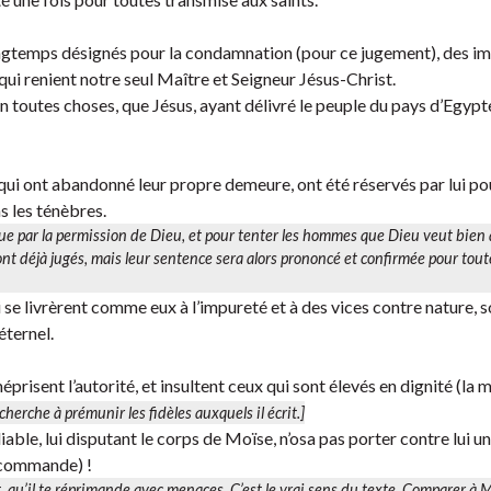
ongtemps désignés pour la condamnation (pour ce jugement), des im
 qui renient notre seul Maître et Seigneur Jésus-Christ.
 toutes choses, que Jésus, ayant délivré le peuple du pays d’Egypte
 qui ont abandonné leur propre demeure, ont été réservés par lui po
s les ténèbres.
 que par la permission de Dieu, et pour tenter les hommes que Dieu veut bien 
sont déjà jugés, mais leur sentence sera alors prononcé et confirmée pour tout
se livrèrent comme eux à l’impureté et à des vices contre nature, s
éternel.
éprisent l’autorité, et insultent ceux qui sont élevés en dignité (la m
 cherche à prémunir les fidèles auxquels il écrit.]
able, lui disputant le corps de Moïse, n’osa pas porter contre lui un
 (commande) !
 qu’il te réprimande avec menaces. C’est le vrai sens du texte. Comparer à M