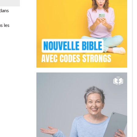
 dans
s les