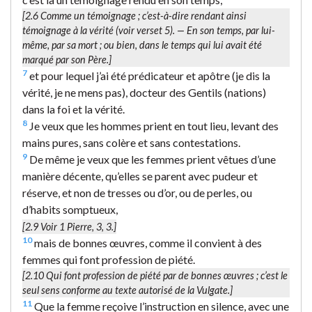
[2.6
Comme un témoignage
; c’est-à-dire rendant ainsi
témoignage à la vérité (voir verset 5). — En son temps, par lui-
même, par sa mort ; ou bien, dans le temps qui lui avait été
marqué par son Père.]
7
et pour lequel j’ai été prédicateur et apôtre (je dis la
vérité, je ne mens pas), docteur des Gentils (nations)
dans la foi et la vérité.
8
Je veux que les hommes prient en tout lieu, levant des
mains pures, sans colère et sans contestations.
9
De même je veux que les femmes prient vêtues d’une
manière décente, qu’elles se parent avec pudeur et
réserve, et non de tresses ou d’or, ou de perles, ou
d’habits somptueux,
[2.9 Voir 1 Pierre, 3, 3.]
10
mais de bonnes œuvres, comme il convient à des
femmes qui font profession de piété.
[2.10
Qui font profession de piété par de bonnes œuvres
; c’est le
seul sens conforme au texte autorisé de la Vulgate.]
11
Que la femme reçoive l’instruction en silence, avec une