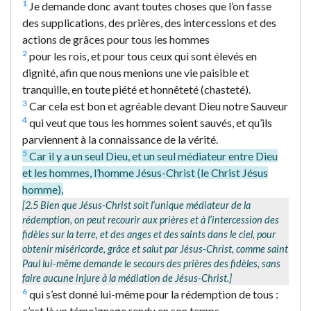
1
Je demande donc avant toutes choses que l’on fasse
des supplications, des prières, des intercessions et des
actions de grâces pour tous les hommes
2
pour les rois, et pour tous ceux qui sont élevés en
dignité, afin que nous menions une vie paisible et
tranquille, en toute piété et honnêteté (chasteté).
3
Car cela est bon et agréable devant Dieu notre Sauveur
4
qui veut que tous les hommes soient sauvés, et qu’ils
parviennent à la connaissance de la vérité.
5
Car il y a un seul Dieu, et un seul médiateur entre Dieu
et les hommes, l’homme Jésus-Christ (le Christ Jésus
homme),
[2.5 Bien que Jésus-Christ soit l’unique médiateur de la
rédemption, on peut recourir aux prières et à l’intercession des
fidèles sur la terre, et des anges et des saints dans le ciel, pour
obtenir miséricorde, grâce et salut par Jésus-Christ, comme saint
Paul lui-même demande le secours des prières des fidèles, sans
faire aucune injure à la médiation de Jésus-Christ.]
6
qui s’est donné lui-même pour la rédemption de tous :
c’est là un témoignage rendu en son temps,