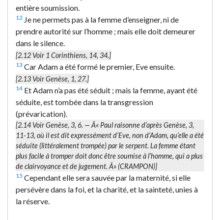
entière soumission.
12
Je ne permets pas à la femme d’enseigner, ni de
prendre autorité sur l’homme ; mais elle doit demeurer
dans le silence.
[2.12 Voir 1 Corinthiens, 14, 34.]
13
Car Adam a été formé le premier, Eve ensuite.
[2.13 Voir Genèse, 1, 27.]
14
Et Adam n’a pas été séduit ; mais la femme, ayant été
séduite, est tombée dans la transgression
(prévarication).
[2.14 Voir Genèse, 3, 6. — Â« Paul raisonne d’après Genèse, 3,
11-13, où il est dit expressément d’Eve, non d’Adam, qu’elle a été
séduite (littéralement
trompée
) par le serpent. La femme étant
plus facile à tromper doit donc être soumise à l’homme, qui a plus
de clairvoyance et de jugement. Â» (CRAMPON)]
15
Cependant elle sera sauvée par la maternité, si elle
persévère dans la foi, et la charité, et la sainteté, unies à
la réserve.