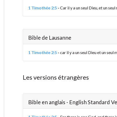
1 Timothée 2:5
-
Car il y a un seul Dieu, et un s
Bible de Lausanne
1 Timothée 2:5
-
car il y a un seul Dieu et un se
Les versions étrangères
Bible en anglais - English Standard V
1 Timothée 2:5
-
For there is one God, and there