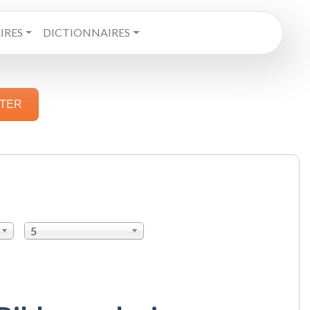
RES
DICTIONNAIRES
STER
5