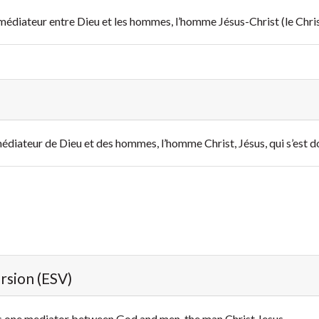
eul médiateur entre Dieu et les hommes, l’homme Jésus-Christ (le Chr
ul médiateur de Dieu et des hommes, l’homme Christ, Jésus, qui s’est
ersion (ESV)
 is one mediator between God and men, the man Christ Jesus,