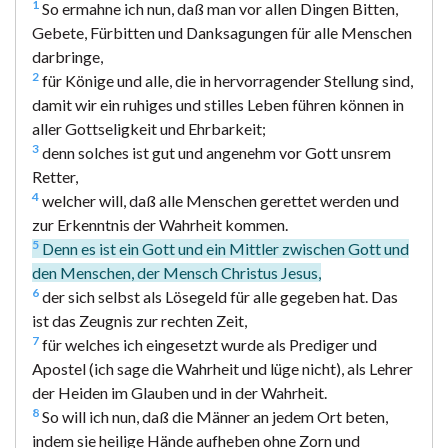
1
So ermahne ich nun, daß man vor allen Dingen Bitten,
Gebete, Fürbitten und Danksagungen für alle Menschen
darbringe,
2
für Könige und alle, die in hervorragender Stellung sind,
damit wir ein ruhiges und stilles Leben führen können in
aller Gottseligkeit und Ehrbarkeit;
3
denn solches ist gut und angenehm vor Gott unsrem
Retter,
4
welcher will, daß alle Menschen gerettet werden und
zur Erkenntnis der Wahrheit kommen.
5
Denn es ist ein Gott und ein Mittler zwischen Gott und
den Menschen, der Mensch Christus Jesus,
6
der sich selbst als Lösegeld für alle gegeben hat. Das
ist das Zeugnis zur rechten Zeit,
7
für welches ich eingesetzt wurde als Prediger und
Apostel (ich sage die Wahrheit und lüge nicht), als Lehrer
der Heiden im Glauben und in der Wahrheit.
8
So will ich nun, daß die Männer an jedem Ort beten,
indem sie heilige Hände aufheben ohne Zorn und