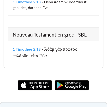
1 Timothée 2.13
-
Denn Adam wurde zuerst
gebildet, darnach Eva.
Nouveau Testament en grec - SBL
Ἀδὰμ γὰρ πρῶτος
1 Timothée 2.13
-
ἐπλάσθη, εἶτα Εὕα·